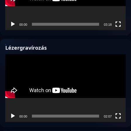
00:00
03:18
Lézergravírozás
Videólejátszó
00:00
02:07