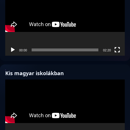
00:00
02:20
Kis magyar iskolákban
Videólejátszó