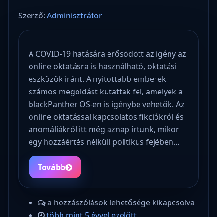
Szerző:
Adminisztrátor
A COVID-19 hatására erősödött az igény az
online oktatásra is használható, oktatási
eszközök iránt. A nyitottabb emberek
számos megoldást kutattak fel, amelyek a
blackPanther OS-en is igénybe vehetők. Az
online oktatással kapcsolatos fikciókról és
anomáliákról itt még aznap írtunk, mikor
egy hozzáértés nélküli politikus fejében…
Tovább
a hozzászólások lehetősége kikapcsolva
több mint 5 évvel ezelőtt