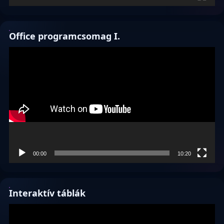
Office programcsomag I.
Videólejátszó
00:00
10:20
Interaktív táblák
Videólejátszó