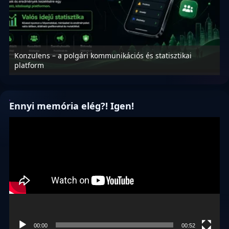
Konzulens – a polgári kommunikációs és statisztikai
N
platform
f
Ennyi memória elég?! Igen!
Videólejátszó
00:00
00:52