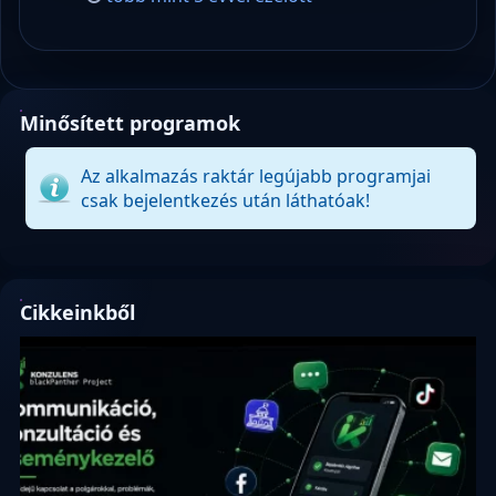
Minősített programok
Az alkalmazás raktár legújabb programjai
csak bejelentkezés után láthatóak!
Cikkeinkből