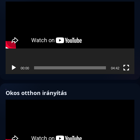
Videólejátszó
00:00
04:42
Okos otthon irányítás
Videólejátszó