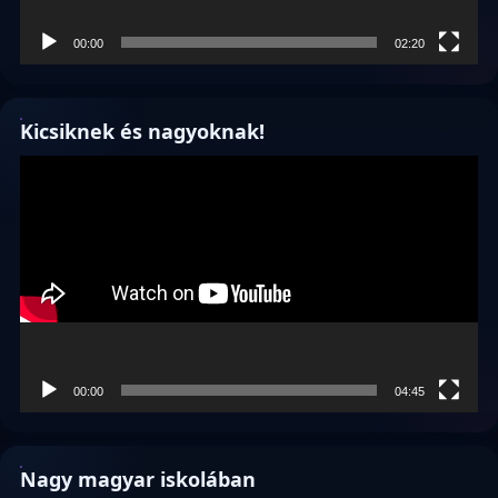
00:00
02:20
Kicsiknek és nagyoknak!
Videólejátszó
00:00
04:45
Nagy magyar iskolában