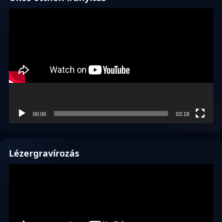
Videólejátszó
00:00
03:18
Lézergravírozás
Videólejátszó