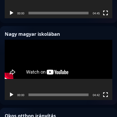
00:00
04:45
Nagy magyar iskolában
Videólejátszó
00:00
04:42
Okos otthon irányítás