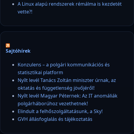
A Linux alapú rendszerek rémálma is kezdetét
vette?!
Sajtóhírek
Konzulens – a polgári kommunikációs és
statisztikai platform
Nyílt levél Tanács Zoltán miniszter úrnak, az
oktatás és függetlenség jövőjéről!
Nyílt levél Magyar Péternek: Az IT anomáliák
polgárháborúhoz vezethetnek!
Elindult a felhőszolgáltatásunk, a Sky!
GVH állásfoglalás és tájékoztatás