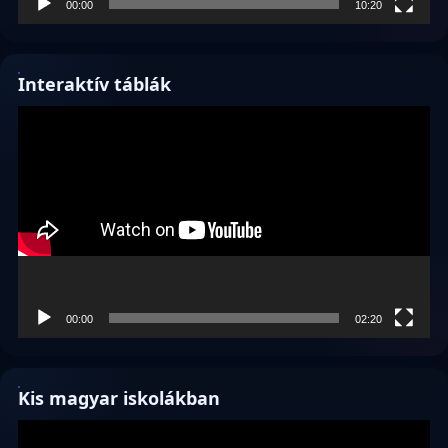
00:00
10:20
Interaktív táblák
Videólejátszó
00:00
02:20
Kis magyar iskolákban
Videólejátszó