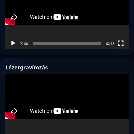
00:00
03:18
Lézergravírozás
Videólejátszó