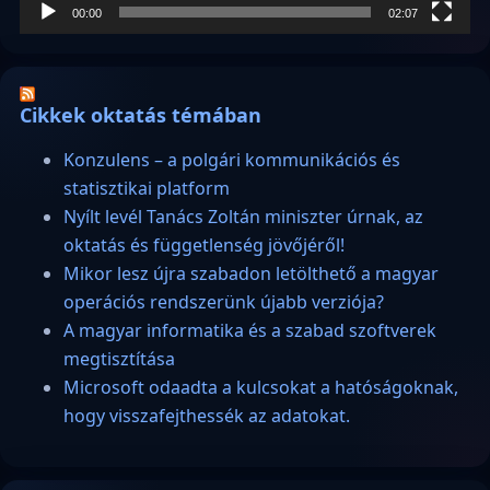
00:00
02:07
Cikkek oktatás témában
Konzulens – a polgári kommunikációs és
statisztikai platform
Nyílt levél Tanács Zoltán miniszter úrnak, az
oktatás és függetlenség jövőjéről!
Mikor lesz újra szabadon letölthető a magyar
operációs rendszerünk újabb verziója?
A magyar informatika és a szabad szoftverek
megtisztítása
Microsoft odaadta a kulcsokat a hatóságoknak,
hogy visszafejthessék az adatokat.