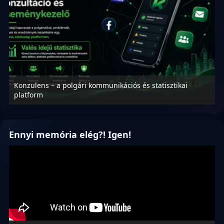
Konzulens – a polgári kommunikációs és statisztikai
N
platform
f
Ennyi memória elég?! Igen!
Videólejátszó