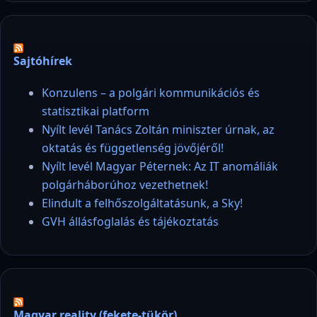
Sajtóhírek
Konzulens – a polgári kommunikációs és
statisztikai platform
Nyílt levél Tanács Zoltán miniszter úrnak, az
oktatás és függetlenség jövőjéről!
Nyílt levél Magyar Péternek: Az IT anomáliák
polgárháborúhoz vezethetnek!
Elindult a felhőszolgáltatásunk, a Sky!
GVH állásfoglalás és tájékoztatás
Magyar reality (fekete-tükör)