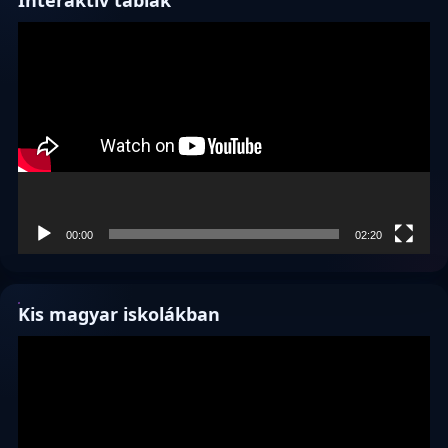
Interaktív táblák
Videólejátszó
00:00
02:20
Kis magyar iskolákban
Videólejátszó