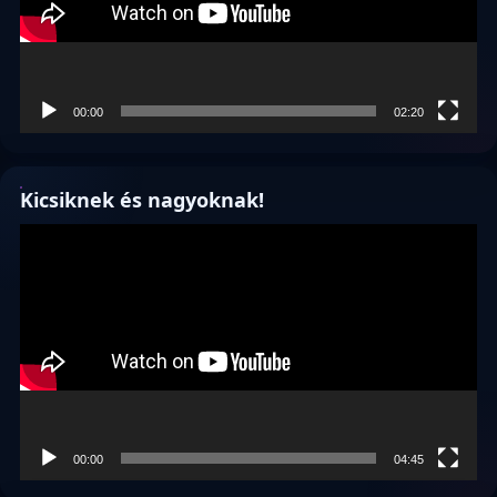
00:00
02:20
Kicsiknek és nagyoknak!
Videólejátszó
00:00
04:45