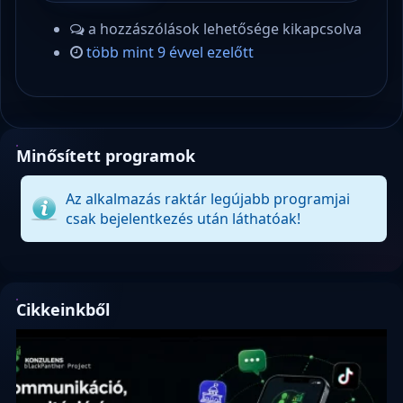
a hozzászólások lehetősége kikapcsolva
több mint 9 évvel ezelőtt
Minősített programok
Az alkalmazás raktár legújabb programjai
csak bejelentkezés után láthatóak!
Cikkeinkből