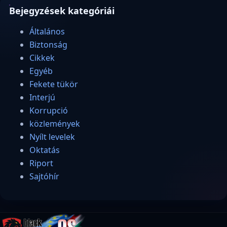
Bejegyzések kategóriái
Általános
Biztonság
Cikkek
Egyéb
Fekete tükör
Interjú
Korrupció
közlemények
Nyílt levelek
Oktatás
Riport
Sajtóhír