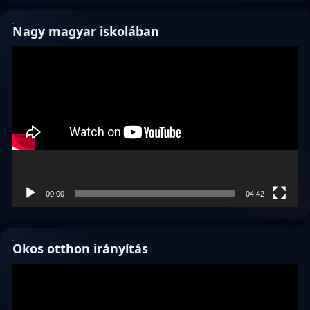
Nagy magyar iskolában
Videólejátszó
00:00
04:42
Okos otthon irányítás
Videólejátszó