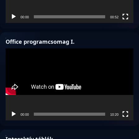
00:00
00:52
Office programcsomag I.
Videólejátszó
00:00
10:20