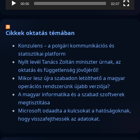
00:00
02:07
Cikkek oktatás témában
Konzulens – a polgári kommunikációs és
statisztikai platform
Nyílt levél Tanács Zoltán miniszter úrnak, az
oktatás és függetlenség jövőjéről!
Mikor lesz újra szabadon letölthető a magyar
operációs rendszerünk újabb verziója?
A magyar informatika és a szabad szoftverek
megtisztítása
Microsoft odaadta a kulcsokat a hatóságoknak,
hogy visszafejthessék az adatokat.