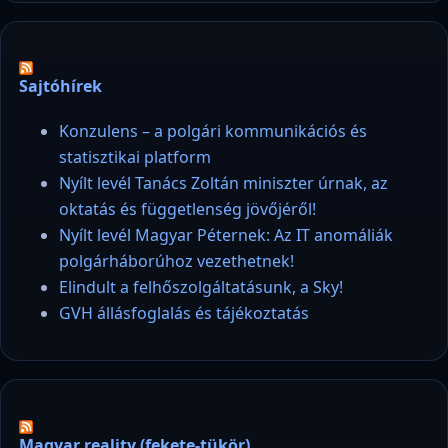
Sajtóhírek
Konzulens – a polgári kommunikációs és
statisztikai platform
Nyílt levél Tanács Zoltán miniszter úrnak, az
oktatás és függetlenség jövőjéről!
Nyílt levél Magyar Péternek: Az IT anomáliák
polgárháborúhoz vezethetnek!
Elindult a felhőszolgáltatásunk, a Sky!
GVH állásfoglalás és tájékoztatás
Magyar reality (fekete-tükör)