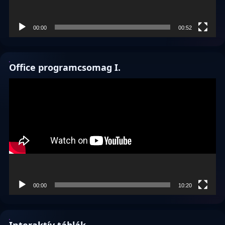
00:00
00:52
Office programcsomag I.
Videólejátszó
00:00
10:20