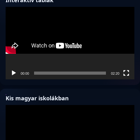
Interaktív táblák
Videólejátszó
00:00
02:20
Kis magyar iskolákban
Videólejátszó