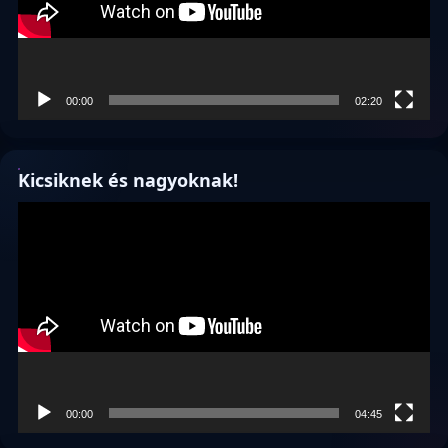
00:00
02:20
Kicsiknek és nagyoknak!
Videólejátszó
00:00
04:45