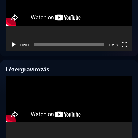
00:00
03:18
Lézergravírozás
Videólejátszó