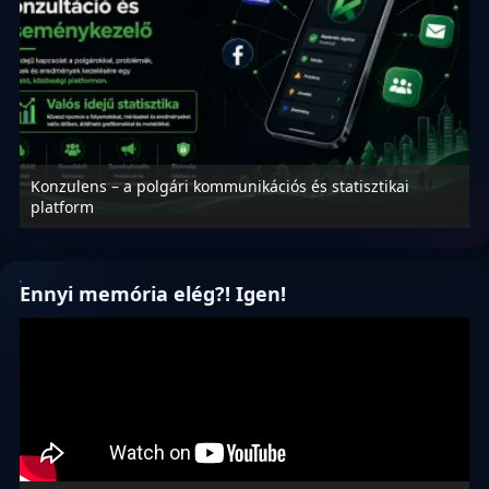
Konzulens – a polgári kommunikációs és statisztikai
N
platform
f
Ennyi memória elég?! Igen!
Videólejátszó