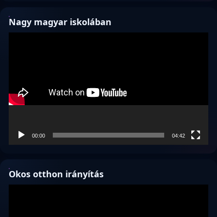
Nagy magyar iskolában
Videólejátszó
00:00
04:42
Okos otthon irányítás
Videólejátszó