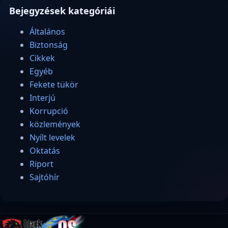
Bejegyzések kategóriái
Általános
Biztonság
Cikkek
Egyéb
Fekete tükör
Interjú
Korrupció
közlemények
Nyílt levelek
Oktatás
Riport
Sajtóhír