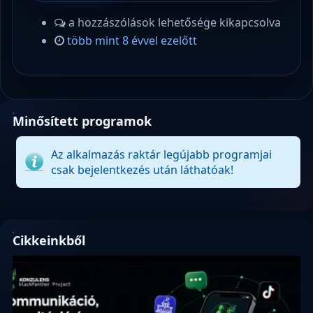
a hozzászólások lehetősége kikapcsolva
több mint 8 évvel ezelőtt
Minősített programok
Az alkalmazás raktár legújabb programjai
csak bejelentkezés után láthatóak!
Cikkeinkből