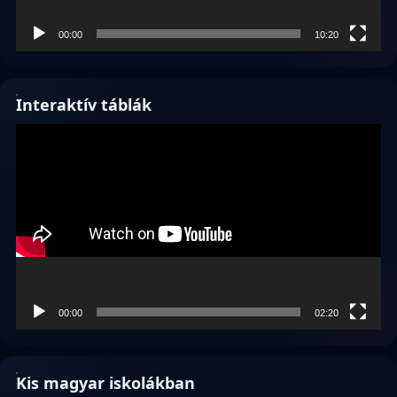
00:00
10:20
Interaktív táblák
Videólejátszó
00:00
02:20
Kis magyar iskolákban