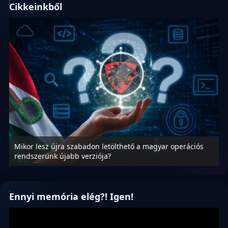
Cikkeinkből
Mikor lesz újra szabadon letölthető a magyar operációs
A
rendszerünk újabb verziója?
m
Ennyi memória elég?! Igen!
Videólejátszó