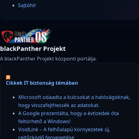
Sajtóhír
blackPanther Projekt
A blackPanther Projekt központi portálja.
Cikkek IT biztonság témában
Microsoft odaadta a kulcsokat a hatóságoknak,
hogy visszafejthessék az adatokat.
A Google prezentálta, hogy a évtizedek óta
feltörhető a Windows!
VoidLink – A felhőalapú környezetek új,
rejtőzködő fenyegetése