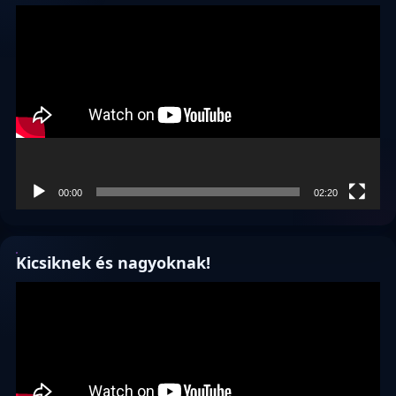
Videólejátszó
00:00
02:20
Kicsiknek és nagyoknak!
Videólejátszó