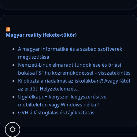
Magyar reality (fekete-tükör)
A magyar informatika és a szabad szoftverek
megtisztítása
Nemzeti-Linux elmaradt tündöklése és óriási
bukása FSF.hu közreműködéssel – visszatekintés
Ki okozta a riadalmat az iskolákban?! Avagy fától
az erdőt! Helyzetelemzés…
Ügyfélkapu+ kényszer leegyszerűsítve,
mobiltelefon vagy Windows nélkül!
GVH állásfoglalás és tájékoztatás