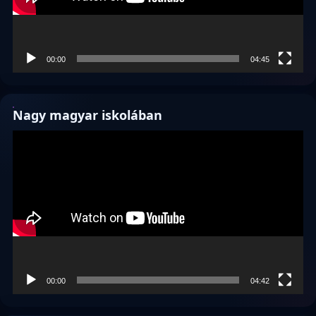
00:00
04:45
Nagy magyar iskolában
Videólejátszó
00:00
04:42