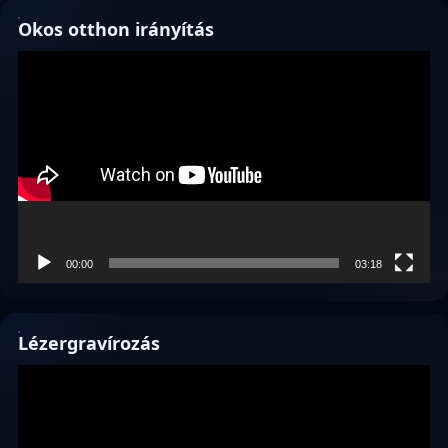
Okos otthon irányítás
Videólejátszó
00:00
03:18
Lézergravírozás
Videólejátszó