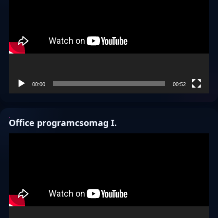
00:00
00:52
Office programcsomag I.
Videólejátszó