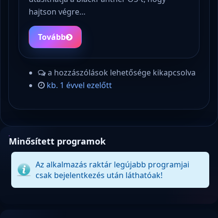
hajtson végre…
Tovább
a hozzászólások lehetősége kikapcsolva
kb. 1 évvel ezelőtt
Minősített programok
Az alkalmazás raktár legújabb programjai
csak bejelentkezés után láthatóak!