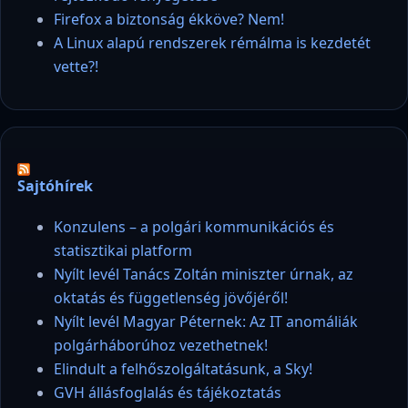
Firefox a biztonság ékköve? Nem!
A Linux alapú rendszerek rémálma is kezdetét
vette?!
Sajtóhírek
Konzulens – a polgári kommunikációs és
statisztikai platform
Nyílt levél Tanács Zoltán miniszter úrnak, az
oktatás és függetlenség jövőjéről!
Nyílt levél Magyar Péternek: Az IT anomáliák
polgárháborúhoz vezethetnek!
Elindult a felhőszolgáltatásunk, a Sky!
GVH állásfoglalás és tájékoztatás