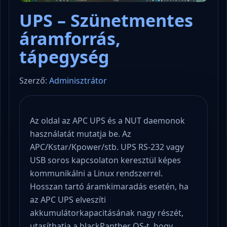
UPS – Szünetmentes
áramforrás,
tápegység
Szerző:
Adminisztrátor
Az oldal az APC UPS és a NUT daemonok
használatát mutatja be. Az
APC/Kstar/Kpower/stb. UPS RS-232 vagy
USB soros kapcsolaton keresztül képes
kommunikálni a Linux rendszerrel.
Hosszan tartó áramkimaradás esetén, ha
az APC UPS elveszíti
akkumulátorkapacitásának nagy részét,
utasíthatja a blackPanther OS-t, hogy