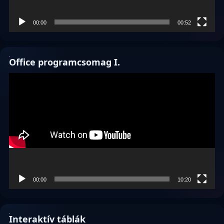
00:00
00:52
Office programcsomag I.
Videólejátszó
00:00
10:20
Interaktív táblák