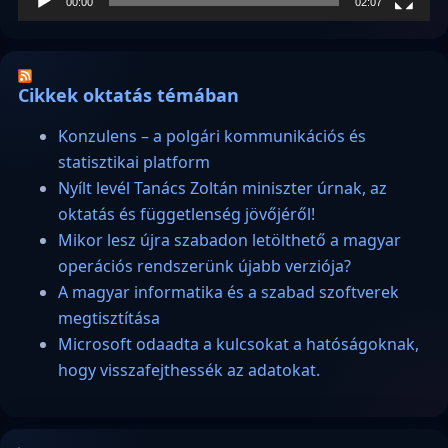
00:00
02:07
Cikkek oktatás témában
Konzulens – a polgári kommunikációs és
statisztikai platform
Nyílt levél Tanács Zoltán miniszter úrnak, az
oktatás és függetlenség jövőjéről!
Mikor lesz újra szabadon letölthető a magyar
operációs rendszerünk újabb verziója?
A magyar informatika és a szabad szoftverek
megtisztítása
Microsoft odaadta a kulcsokat a hatóságoknak,
hogy visszafejthessék az adatokat.