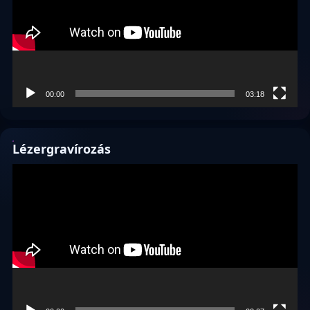
00:00
03:18
Lézergravírozás
Videólejátszó