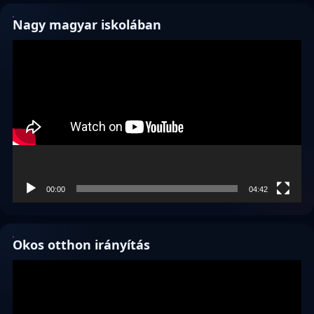
Nagy magyar iskolában
Videólejátszó
00:00
04:42
Okos otthon irányítás
Videólejátszó