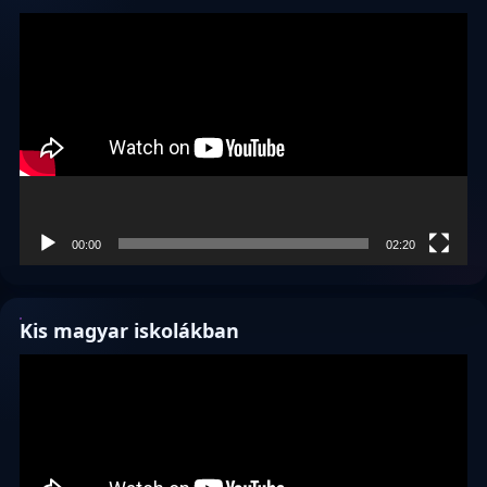
Videólejátszó
00:00
02:20
Kis magyar iskolákban
Videólejátszó