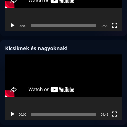
00:00
02:20
Kicsiknek és nagyoknak!
Videólejátszó
00:00
04:45