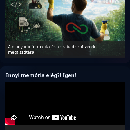
A magyar informatika és a szabad szoftverek
M
megtisztítása
v
Ennyi memória elég?! Igen!
Videólejátszó