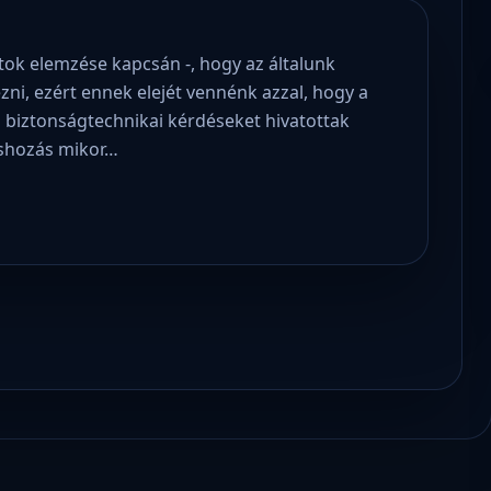
atok elemzése kapcsán -, hogy az általunk
dezni, ezért ennek elejét vennénk azzal, hogy a
s biztonságtechnikai kérdéseket hivatottak
téshozás mikor…