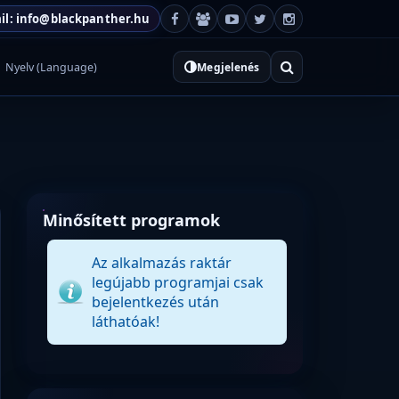
il: info@blackpanther.hu
Nyelv (Language)
Megjelenés
Minősített programok
Az alkalmazás raktár
legújabb programjai csak
bejelentkezés után
láthatóak!