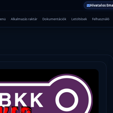
Hivatalos Ema
enü
Alkalmazás raktár
Dokumentációk
Letöltések
Felhasználó