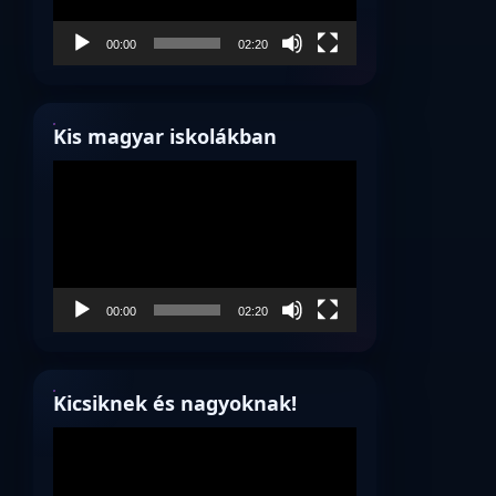
00:00
02:20
Kis magyar iskolákban
Videólejátszó
00:00
02:20
Kicsiknek és nagyoknak!
Videólejátszó