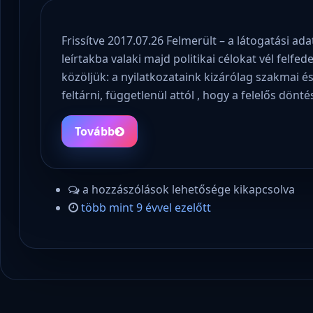
Frissítve 2017.07.26 Felmerült – a látogatási ad
leírtakba valaki majd politikai célokat vél felfe
közöljük: a nyilatkozataink kizárólag szakmai é
feltárni, függetlenül attól , hogy a felelős dön
Tovább
a hozzászólások lehetősége kikapcsolva
több mint 9 évvel ezelőtt