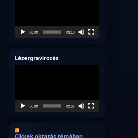
00:00
03:18
Lézergravírozás
Videólejátszó
00:00
02:07
Cikkek oktatás témában