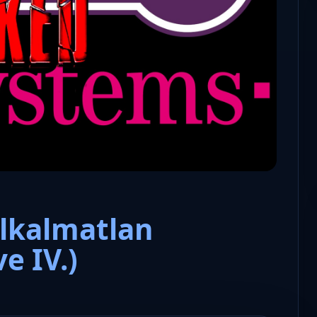
Microsoft odaadta a kulcsokat a
hatóságoknak, hogy visszafejth
az adatokat.
alkalmatlan
e IV.)