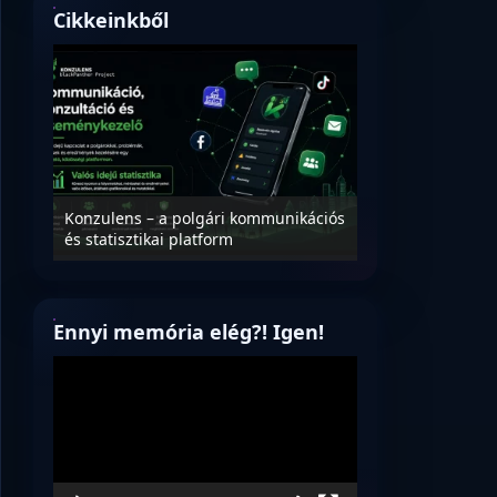
Cikkeinkből
Nyílt levél Tanác
essék
Konzulens – a polgári kommunikációs
úrnak, az oktatá
és statisztikai platform
jövőjéről!
Ennyi memória elég?! Igen!
Videólejátszó