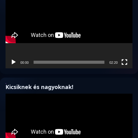
00:00
02:20
Kicsiknek és nagyoknak!
Videólejátszó