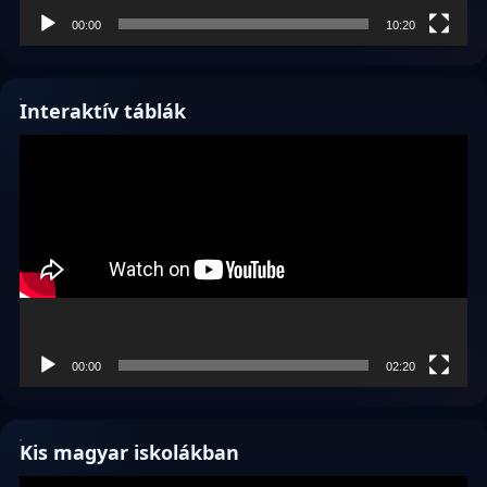
00:00
10:20
Interaktív táblák
Videólejátszó
00:00
02:20
Kis magyar iskolákban
Videólejátszó