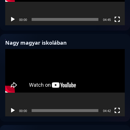
00:00
04:45
Nagy magyar iskolában
Videólejátszó
00:00
04:42