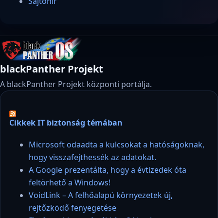
Sajtóhír
blackPanther Projekt
A blackPanther Projekt központi portálja.
Cikkek IT biztonság témában
Microsoft odaadta a kulcsokat a hatóságoknak,
hogy visszafejthessék az adatokat.
A Google prezentálta, hogy a évtizedek óta
feltörhető a Windows!
VoidLink – A felhőalapú környezetek új,
rejtőzködő fenyegetése