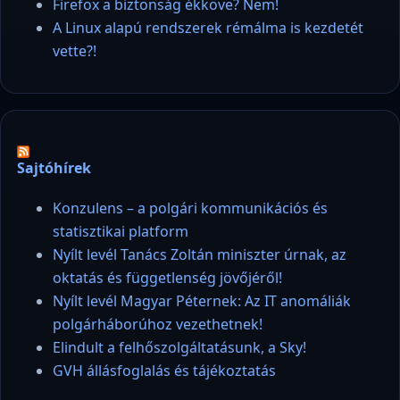
Firefox a biztonság ékköve? Nem!
A Linux alapú rendszerek rémálma is kezdetét
vette?!
Sajtóhírek
Konzulens – a polgári kommunikációs és
statisztikai platform
Nyílt levél Tanács Zoltán miniszter úrnak, az
oktatás és függetlenség jövőjéről!
Nyílt levél Magyar Péternek: Az IT anomáliák
polgárháborúhoz vezethetnek!
Elindult a felhőszolgáltatásunk, a Sky!
GVH állásfoglalás és tájékoztatás