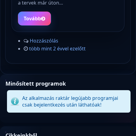
a tervek már úton…
Tovább
Hozzászólás
több mint 2 évvel ezelőtt
Minősített programok
Az alkalmazás raktár legújabb programjai
csak bejelentkezés után láthatóak!
Cikkeinkből