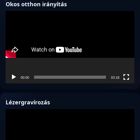
Okos otthon irányítás
Videólejátszó
00:00
03:18
Lézergravírozás
Videólejátszó