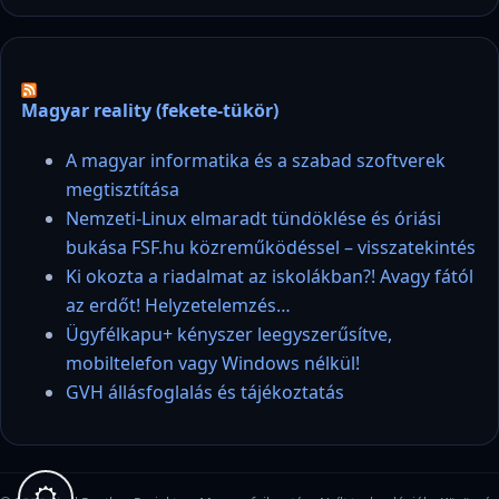
Magyar reality (fekete-tükör)
A magyar informatika és a szabad szoftverek
megtisztítása
Nemzeti-Linux elmaradt tündöklése és óriási
bukása FSF.hu közreműködéssel – visszatekintés
Ki okozta a riadalmat az iskolákban?! Avagy fától
az erdőt! Helyzetelemzés…
Ügyfélkapu+ kényszer leegyszerűsítve,
mobiltelefon vagy Windows nélkül!
GVH állásfoglalás és tájékoztatás