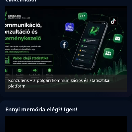
Konzulens – a polgári kommunikációs és statisztikai
N
platform
f
Ennyi memória elég?! Igen!
Videólejátszó