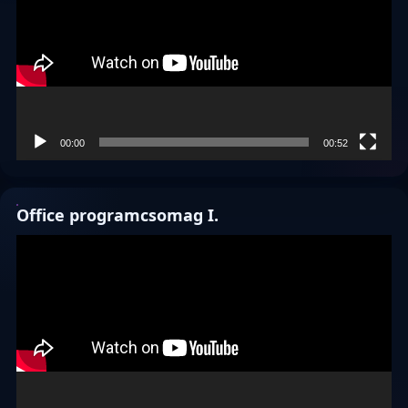
00:00
00:52
Office programcsomag I.
Videólejátszó