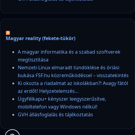
Magyar reality (fekete-tükör)
A magyar informatika és a szabad szoftverek
megtisztítása
Nemzeti-Linux elmaradt tündöklése és óriási
bukása FSF.hu közreműködéssel – visszatekintés
Ki okozta a riadalmat az iskolákban?! Avagy fától
az erdőt! Helyzetelemzés…
Ügyfélkapu+ kényszer leegyszerűsítve,
mobiltelefon vagy Windows nélkül!
GVH állásfoglalás és tájékoztatás