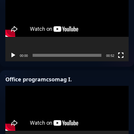
00:00
00:52
Office programcsomag I.
Videólejátszó