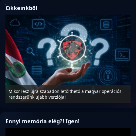
Cikkeinkből
r operációs
A magyar informatika és a szabad szoftverek
megtisztítása
Ennyi memória elég?! Igen!
Videólejátszó