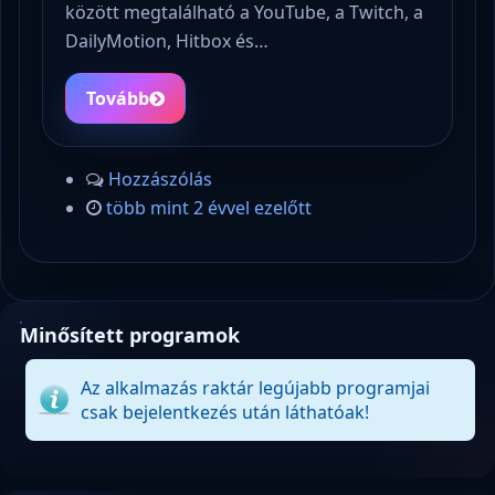
között megtalálható a YouTube, a Twitch, a
DailyMotion, Hitbox és…
Tovább
Hozzászólás
több mint 2 évvel ezelőtt
Minősített programok
Az alkalmazás raktár legújabb programjai
csak bejelentkezés után láthatóak!