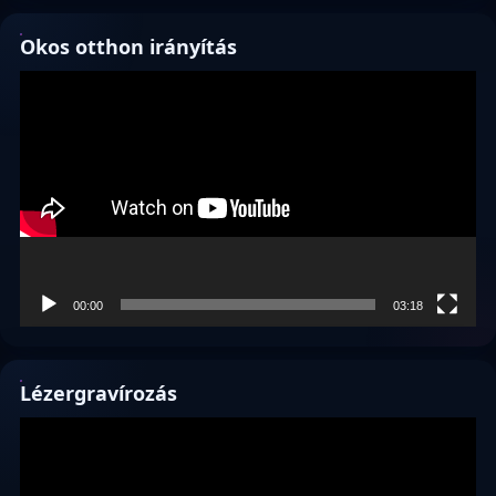
Okos otthon irányítás
Videólejátszó
00:00
03:18
Lézergravírozás
Videólejátszó