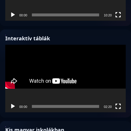
00:00
10:20
Interaktív táblák
Videólejátszó
00:00
02:20
Kis magyar iskolákban