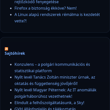
rejtőzködő fenyegetése
Firefox a biztonság ékköve? Nem!
A Linux alapú rendszerek rémálma is kezdetét
vette?!
Sajtóhírek
Konzulens – a polgári kommunikációs és
statisztikai platform
Nyílt levél Tanács Zoltán miniszter úrnak, az
oktatás és függetlenség jövőjéről!
Nyílt levél Magyar Péternek: Az IT anomáliák
polgárháborúhoz vezethetnek!
Elindult a felhőszolgáltatásunk, a Sky!
GVH állásfoglalás és tájékoztatás