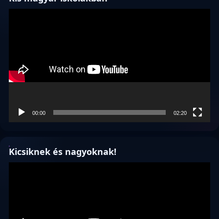
Videólejátszó
00:00
02:20
Kicsiknek és nagyoknak!
Videólejátszó