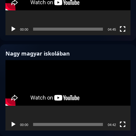
00:00
04:45
Nagy magyar iskolában
Videólejátszó
00:00
04:42