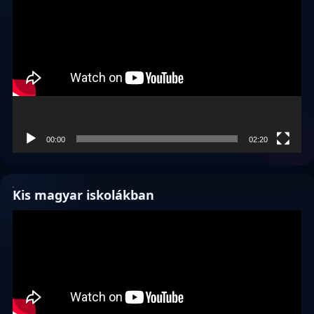
00:00
02:20
Kis magyar iskolákban
Videólejátszó