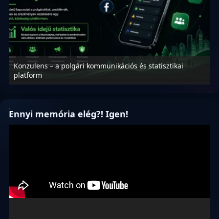
Konzulens – a polgári kommunikációs és statisztikai
N
platform
f
Ennyi memória elég?! Igen!
Videólejátszó