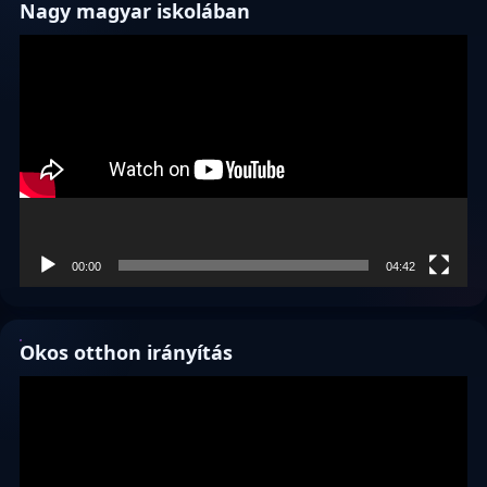
Nagy magyar iskolában
Videólejátszó
00:00
04:42
Okos otthon irányítás
Videólejátszó