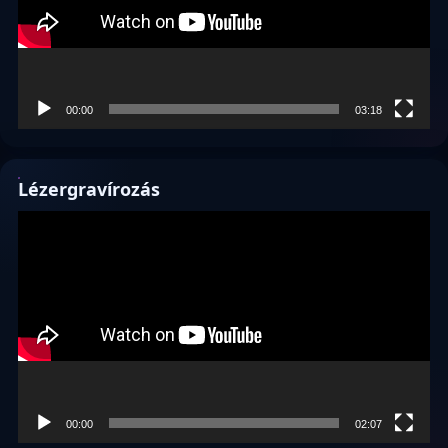
00:00
03:18
Lézergravírozás
Videólejátszó
00:00
02:07