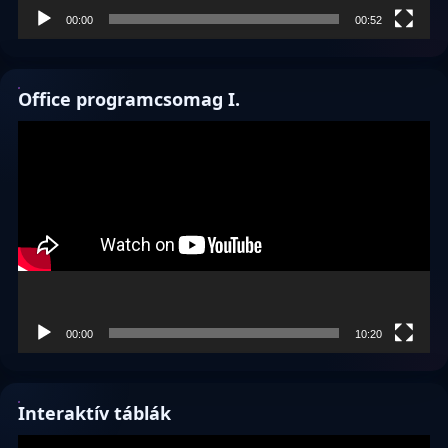
00:00
00:52
Office programcsomag I.
Videólejátszó
00:00
10:20
Interaktív táblák
Videólejátszó