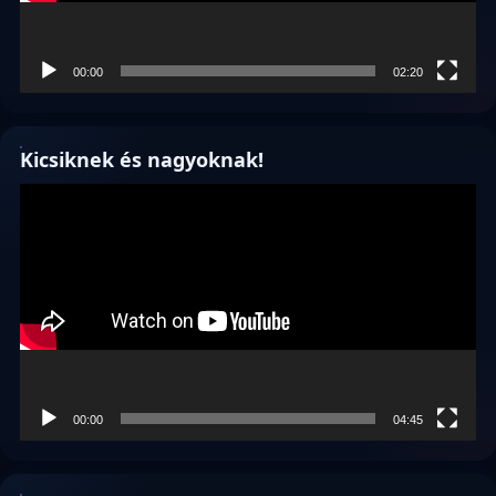
00:00
02:20
Kicsiknek és nagyoknak!
Videólejátszó
00:00
04:45