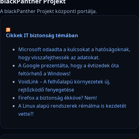
blackPanther Projekt
A blackPanther Projekt központi portálja.
Cikkek IT biztonság témában
Microsoft odaadta a kulcsokat a hatóságoknak,
hogy visszafejthessék az adatokat.
A Google prezentálta, hogy a évtizedek óta
feltörhető a Windows!
VoidLink – A felhőalapú környezetek új,
rejtőzködő fenyegetése
Firefox a biztonság ékköve? Nem!
A Linux alapú rendszerek rémálma is kezdetét
vette?!