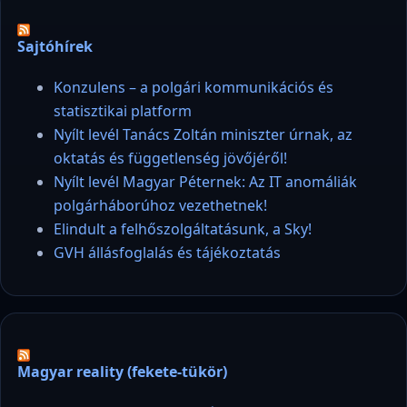
Sajtóhírek
Konzulens – a polgári kommunikációs és
statisztikai platform
Nyílt levél Tanács Zoltán miniszter úrnak, az
oktatás és függetlenség jövőjéről!
Nyílt levél Magyar Péternek: Az IT anomáliák
polgárháborúhoz vezethetnek!
Elindult a felhőszolgáltatásunk, a Sky!
GVH állásfoglalás és tájékoztatás
Magyar reality (fekete-tükör)