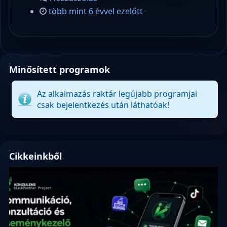
több mint 6 évvel ezelőtt
Minősített programok
Az alkalmazás raktár legújabb programjai
csak bejelentkezés után láthatóak!
Cikkeinkből