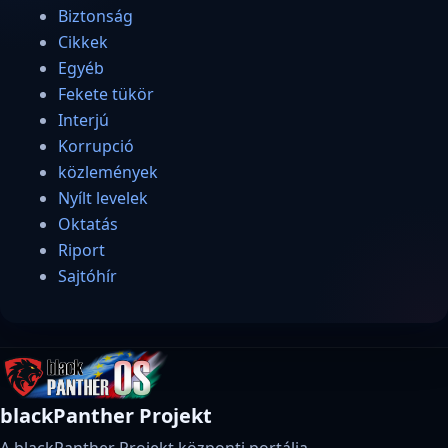
Biztonság
Cikkek
Egyéb
Fekete tükör
Interjú
Korrupció
közlemények
Nyílt levelek
Oktatás
Riport
Sajtóhír
blackPanther Projekt
A blackPanther Projekt központi portálja.