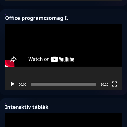
Office programcsomag I.
Videólejátszó
00:00
10:20
Interaktív táblák
Videólejátszó