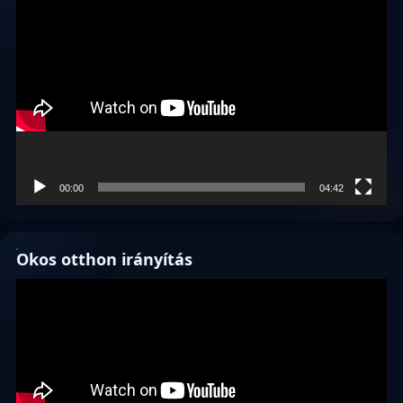
Videólejátszó
00:00
04:42
Okos otthon irányítás
Videólejátszó