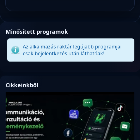
Minősített programok
Az alkalmazás raktár legújabb programjai
csak bejelentkezés után láthatóak!
Cikkeinkből