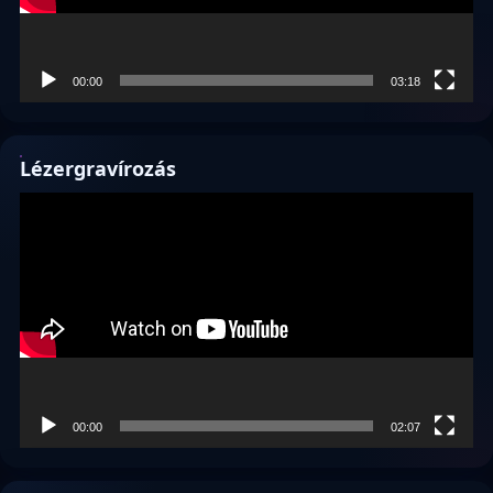
00:00
03:18
Lézergravírozás
Videólejátszó
00:00
02:07