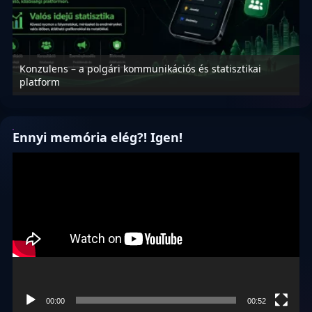
Konzulens – a polgári kommunikációs és statisztikai
N
platform
f
Ennyi memória elég?! Igen!
Videólejátszó
00:00
00:52