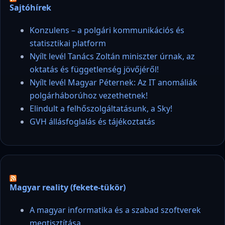
Sajtóhírek
Konzulens – a polgári kommunikációs és
statisztikai platform
Nyílt levél Tanács Zoltán miniszter úrnak, az
oktatás és függetlenség jövőjéről!
Nyílt levél Magyar Péternek: Az IT anomáliák
polgárháborúhoz vezethetnek!
Elindult a felhőszolgáltatásunk, a Sky!
GVH állásfoglalás és tájékoztatás
Magyar reality (fekete-tükör)
A magyar informatika és a szabad szoftverek
megtisztítása