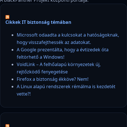
Cikkek IT biztonság témában
Microsoft odaadta a kulcsokat a hatóságoknak,
hogy visszafejthessék az adatokat.
A Google prezentálta, hogy a évtizedek óta
feltörhető a Windows!
VoidLink – A felhőalapú környezetek új,
rejtőzködő fenyegetése
Firefox a biztonság ékköve? Nem!
A Linux alapú rendszerek rémálma is kezdetét
vette?!