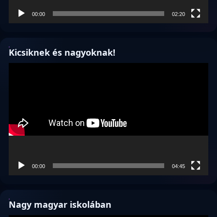
00:00
02:20
Kicsiknek és nagyoknak!
Videólejátszó
00:00
04:45
Nagy magyar iskolában