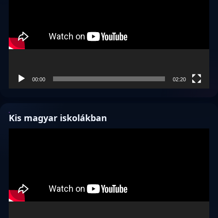
00:00
02:20
Kis magyar iskolákban
Videólejátszó