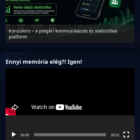
Konzulens – a polgári kommunikációs és statisztikai
N
platform
f
Ennyi memória elég?! Igen!
Videólejátszó
00:00
00:52