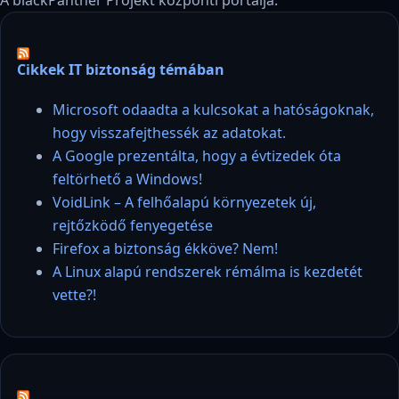
Cikkek IT biztonság témában
Microsoft odaadta a kulcsokat a hatóságoknak,
hogy visszafejthessék az adatokat.
A Google prezentálta, hogy a évtizedek óta
feltörhető a Windows!
VoidLink – A felhőalapú környezetek új,
rejtőzködő fenyegetése
Firefox a biztonság ékköve? Nem!
A Linux alapú rendszerek rémálma is kezdetét
vette?!