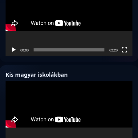
00:00
02:20
Kis magyar iskolákban
Videólejátszó