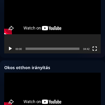
Videólejátszó
00:00
04:42
Okos otthon irányítás
Videólejátszó