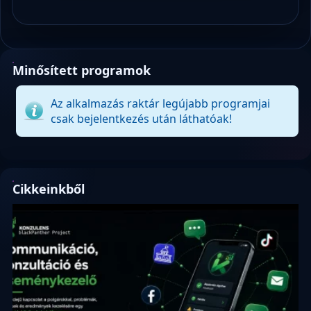
Minősített programok
Az alkalmazás raktár legújabb programjai
csak bejelentkezés után láthatóak!
Cikkeinkből