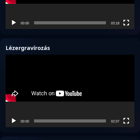
00:00
03:18
Lézergravírozás
Videólejátszó
00:00
02:07