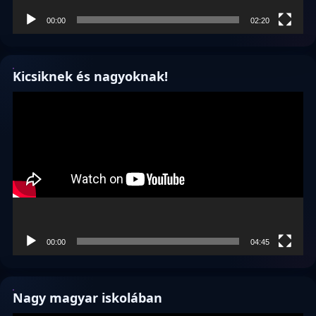
00:00
02:20
Kicsiknek és nagyoknak!
Videólejátszó
00:00
04:45
Nagy magyar iskolában