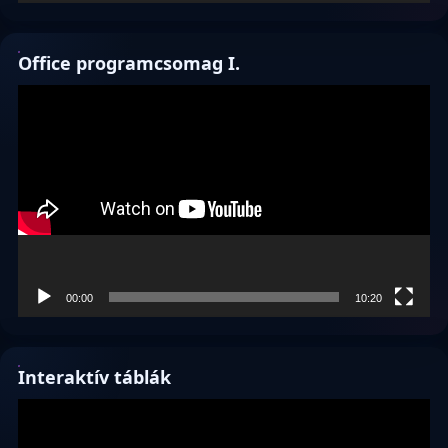
Office programcsomag I.
Videólejátszó
00:00
10:20
Interaktív táblák
Videólejátszó