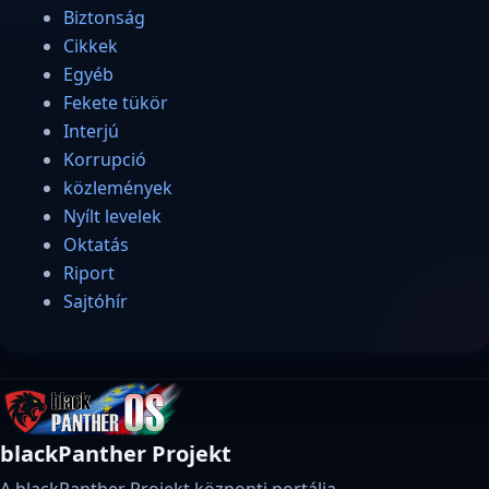
Biztonság
Cikkek
Egyéb
Fekete tükör
Interjú
Korrupció
közlemények
Nyílt levelek
Oktatás
Riport
Sajtóhír
blackPanther Projekt
A blackPanther Projekt központi portálja.