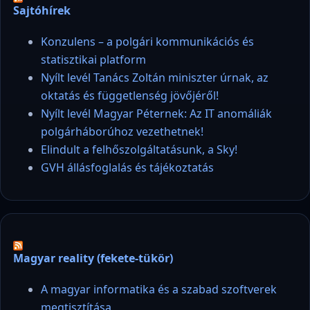
Sajtóhírek
Konzulens – a polgári kommunikációs és
statisztikai platform
Nyílt levél Tanács Zoltán miniszter úrnak, az
oktatás és függetlenség jövőjéről!
Nyílt levél Magyar Péternek: Az IT anomáliák
polgárháborúhoz vezethetnek!
Elindult a felhőszolgáltatásunk, a Sky!
GVH állásfoglalás és tájékoztatás
Magyar reality (fekete-tükör)
A magyar informatika és a szabad szoftverek
megtisztítása