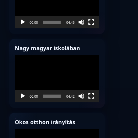
00:00
04:45
Nagy magyar iskolában
Videólejátszó
00:00
04:42
Okos otthon irányítás
Videólejátszó