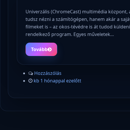
Univerzális (ChromeCast) multimédia központ, 
tudsz nézni a számítógépen, hanem akár a saját 
filmeket is – az okos-tévédre is át tudod küldeni 
rendelkező program. Egyes műveletek…
Tovább
Hozzászólás
kb 1 hónappal ezelőtt