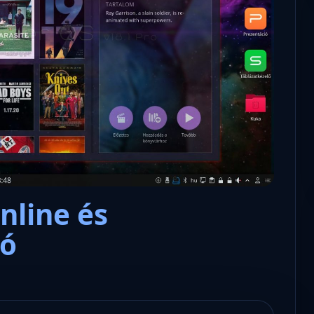
Microsoft odaadta a kulcsokat a
hatóságoknak, hogy visszafejth
az adatokat.
nline és
zó