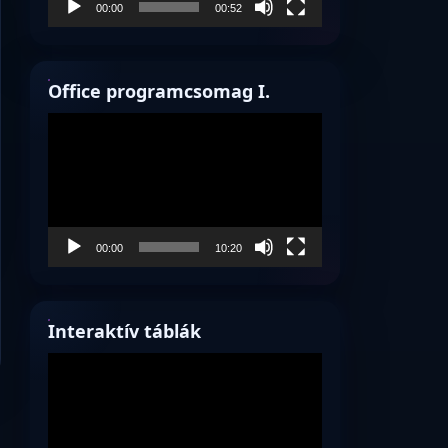
00:00
00:52
Office programcsomag I.
Videólejátszó
00:00
10:20
Interaktív táblák
Videólejátszó