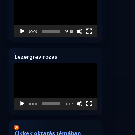
00:00
03:18
Lézergravírozás
Videólejátszó
00:00
02:07
Cikkek oktatás témában