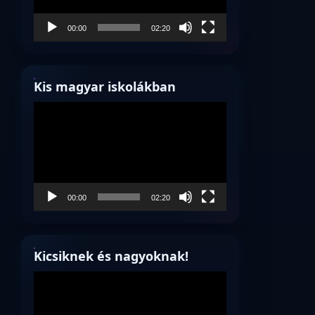
00:00
02:20
Kis magyar iskolákban
Videólejátszó
00:00
02:20
Kicsiknek és nagyoknak!
Videólejátszó