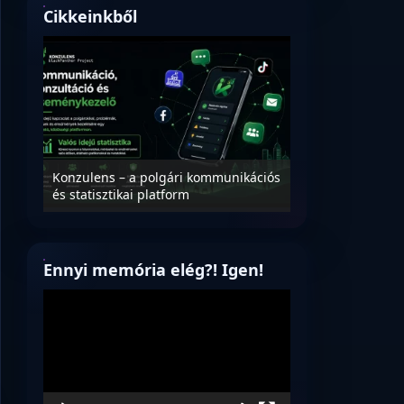
Cikkeinkből
Nyílt levél Tanác
essék
Konzulens – a polgári kommunikációs
úrnak, az oktatá
és statisztikai platform
jövőjéről!
Ennyi memória elég?! Igen!
Videólejátszó