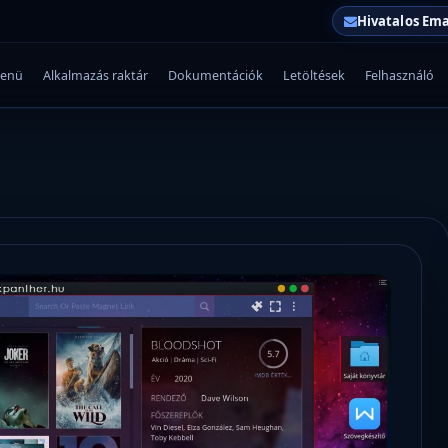
Hivatalos Ema
enü
Alkalmazás raktár
Dokumentációk
Letöltések
Felhasználó