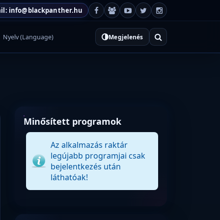
il: info@blackpanther.hu
Nyelv (Language)
Megjelenés
Minősített programok
Az alkalmazás raktár
legújabb programjai csak
bejelentkezés után
láthatóak!