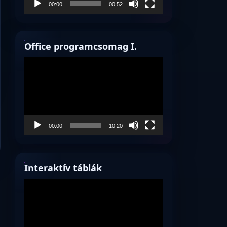
00:00
00:52
Office programcsomag I.
Videólejátszó
00:00
10:20
Interaktív táblák
Videólejátszó