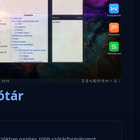
Microsoft odaadta a kulcsokat a
hatóságoknak, hogy visszafejth
az adatokat.
ótár
kciókban gazdag, több szótárformátumot