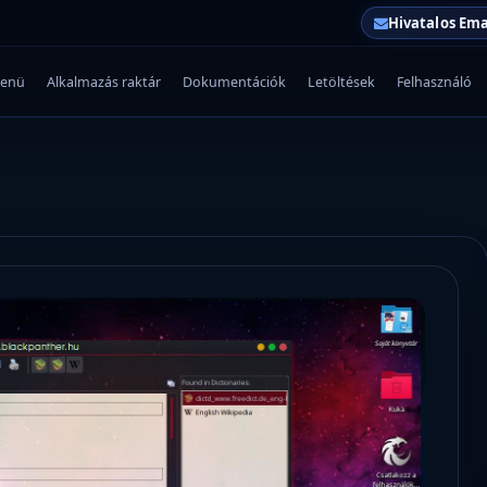
Hivatalos Ema
enü
Alkalmazás raktár
Dokumentációk
Letöltések
Felhasználó