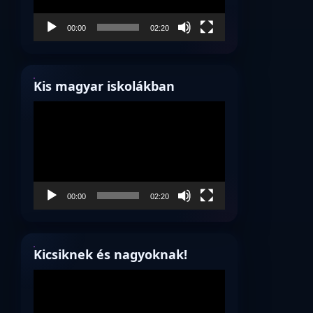
00:00
02:20
Kis magyar iskolákban
Videólejátszó
00:00
02:20
Kicsiknek és nagyoknak!
Videólejátszó