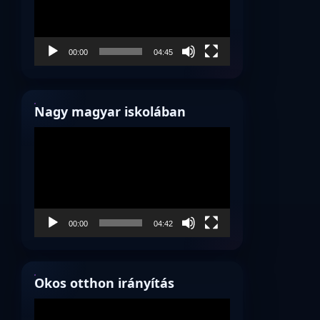
00:00
04:45
Nagy magyar iskolában
Videólejátszó
00:00
04:42
Okos otthon irányítás
Videólejátszó