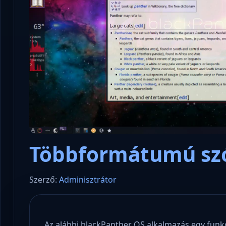
Többformátumú sz
Szerző:
Adminisztrátor
Az alábbi blackPanther OS alkalmazás egy fun