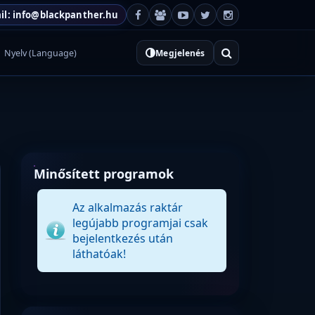
il: info@blackpanther.hu
Nyelv (Language)
Megjelenés
Minősített programok
Az alkalmazás raktár
legújabb programjai csak
bejelentkezés után
láthatóak!