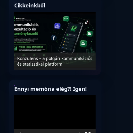
Cikkeinkből
Nyílt levél Tanác
essék
Konzulens – a polgári kommunikációs
úrnak, az oktatá
és statisztikai platform
jövőjéről!
Ennyi memória elég?! Igen!
Videólejátszó