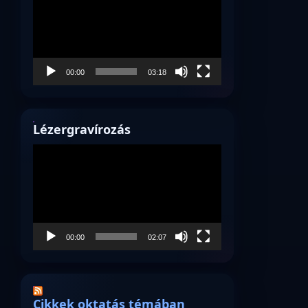
00:00
03:18
Lézergravírozás
Videólejátszó
00:00
02:07
Cikkek oktatás témában