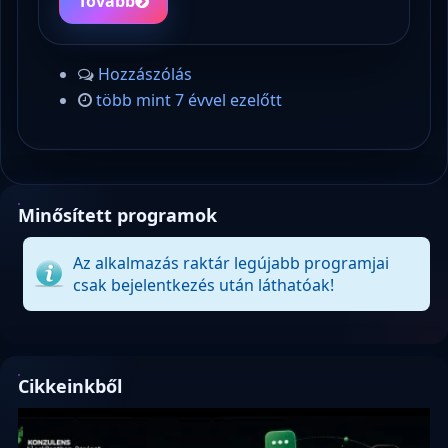
Tovább
Hozzászólás
több mint 7 évvel ezelőtt
Minősített programok
Az alkalmazás raktár legújabb programjai
csak bejelentkezés után láthatóak!
Cikkeinkből