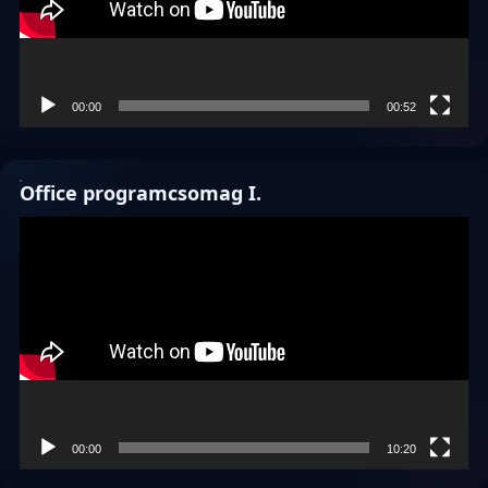
00:00
00:52
Office programcsomag I.
Videólejátszó
00:00
10:20