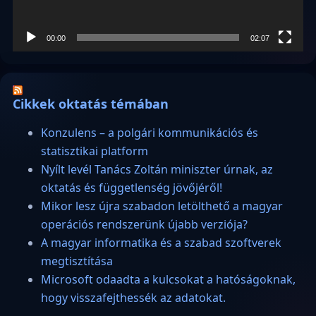
00:00
02:07
Cikkek oktatás témában
Konzulens – a polgári kommunikációs és
statisztikai platform
Nyílt levél Tanács Zoltán miniszter úrnak, az
oktatás és függetlenség jövőjéről!
Mikor lesz újra szabadon letölthető a magyar
operációs rendszerünk újabb verziója?
A magyar informatika és a szabad szoftverek
megtisztítása
Microsoft odaadta a kulcsokat a hatóságoknak,
hogy visszafejthessék az adatokat.