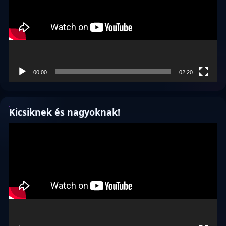
00:00
02:20
Kicsiknek és nagyoknak!
Videólejátszó