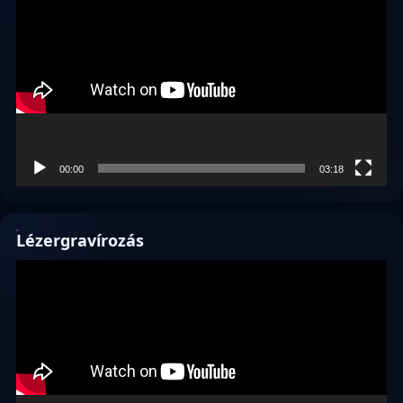
00:00
03:18
Lézergravírozás
Videólejátszó