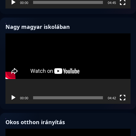
00:00
04:45
Nagy magyar iskolában
Videólejátszó
00:00
04:42
Okos otthon irányítás
Videólejátszó