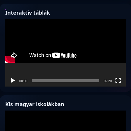
Interaktív táblák
Videólejátszó
00:00
02:20
Kis magyar iskolákban
Videólejátszó