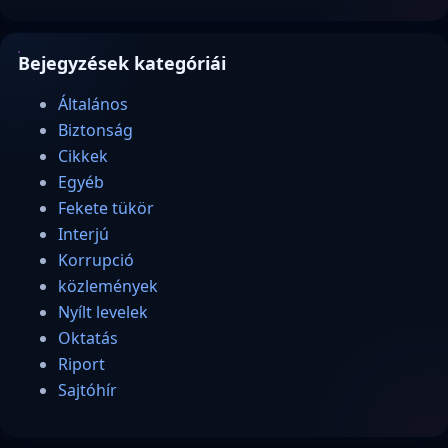
Bejegyzések kategóriái
Általános
Biztonság
Cikkek
Egyéb
Fekete tükör
Interjú
Korrupció
közlemények
Nyílt levelek
Oktatás
Riport
Sajtóhír