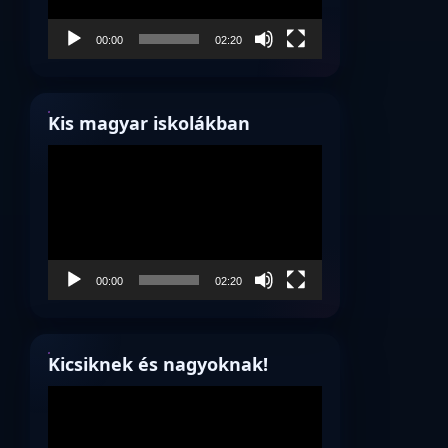
00:00
02:20
Kis magyar iskolákban
Videólejátszó
00:00
02:20
Kicsiknek és nagyoknak!
Videólejátszó