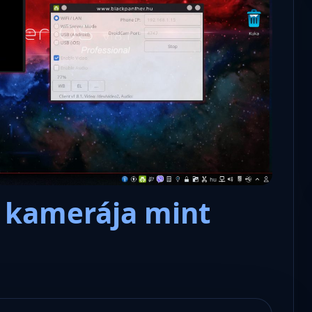
Microsoft odaadta a kulcsokat a
hatóságoknak, hogy visszafejth
az adatokat.
t kamerája mint