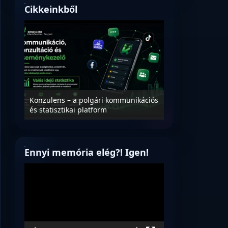
Cikkeinkből
Nyílt levél Tanác
essék
Konzulens – a polgári kommunikációs
úrnak, az oktatá
és statisztikai platform
jövőjéről!
Ennyi memória elég?! Igen!
Videólejátszó