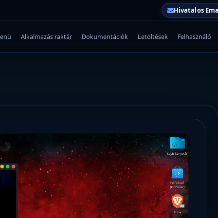
Hivatalos Ema
enü
Alkalmazás raktár
Dokumentációk
Letöltések
Felhasználó