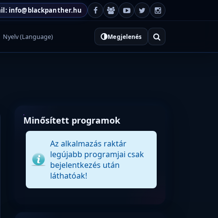
il: info@blackpanther.hu
Nyelv (Language)
Megjelenés
Minősített programok
Az alkalmazás raktár
legújabb programjai csak
bejelentkezés után
láthatóak!