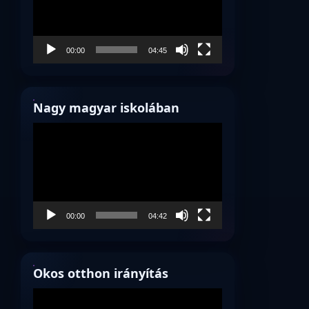
00:00
04:45
Nagy magyar iskolában
Videólejátszó
00:00
04:42
Okos otthon irányítás
Videólejátszó