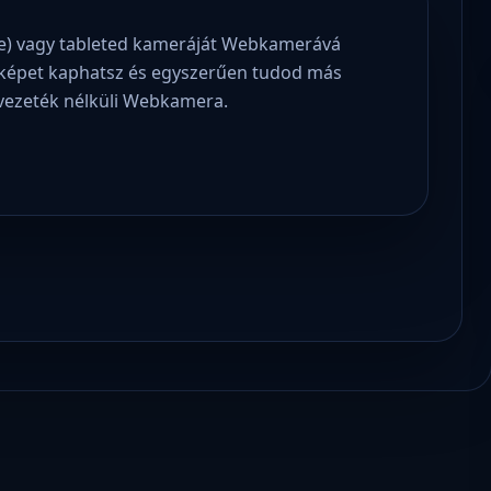
ne) vagy tableted kameráját Webkamerává
ű képet kaphatsz és egyszerűen tudod más
vezeték nélküli Webkamera.