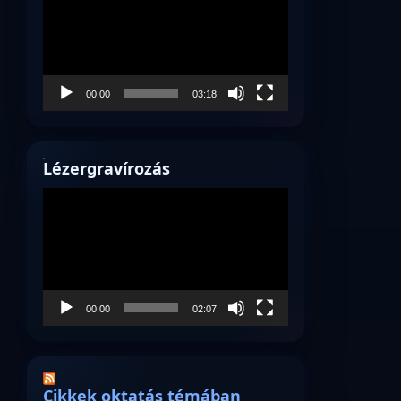
00:00
03:18
Lézergravírozás
Videólejátszó
00:00
02:07
Cikkek oktatás témában