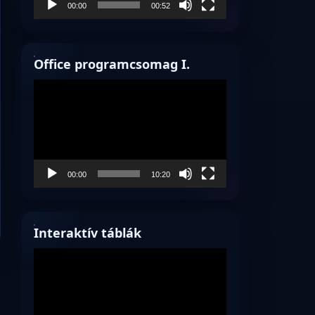
00:00
00:52
Office programcsomag I.
Videólejátszó
00:00
10:20
Interaktív táblák
Videólejátszó