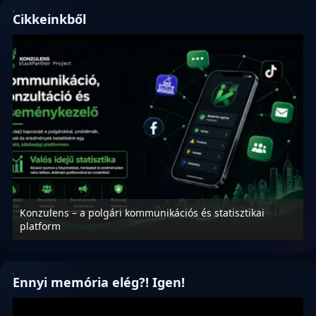
Cikkeinkből
Konzulens – a polgári kommunikációs és statisztikai
N
platform
f
Ennyi memória elég?! Igen!
Videólejátszó