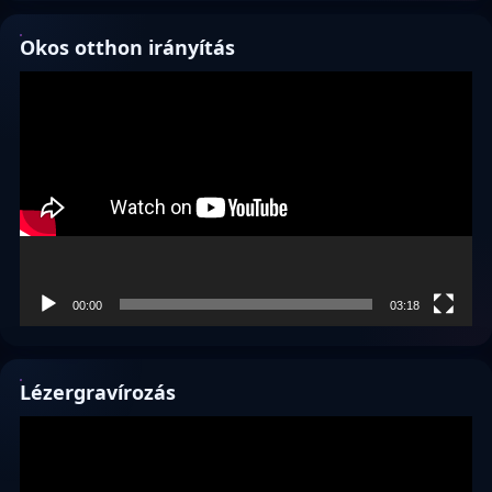
Okos otthon irányítás
Videólejátszó
00:00
03:18
Lézergravírozás
Videólejátszó