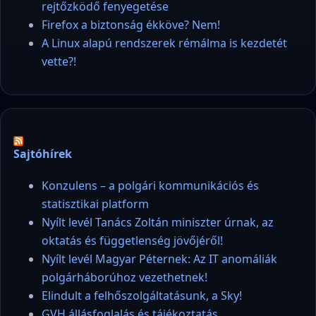
rejtőzködő fenyegetése
Firefox a biztonság ékköve? Nem!
A Linux alapú rendszerek rémálma is kezdetét
vette?!
Sajtóhírek
Konzulens – a polgári kommunikációs és
statisztikai platform
Nyílt levél Tanács Zoltán miniszter úrnak, az
oktatás és függetlenség jövőjéről!
Nyílt levél Magyar Péternek: Az IT anomáliák
polgárháborúhoz vezethetnek!
Elindult a felhőszolgáltatásunk, a Sky!
GVH állásfoglalás és tájékoztatás