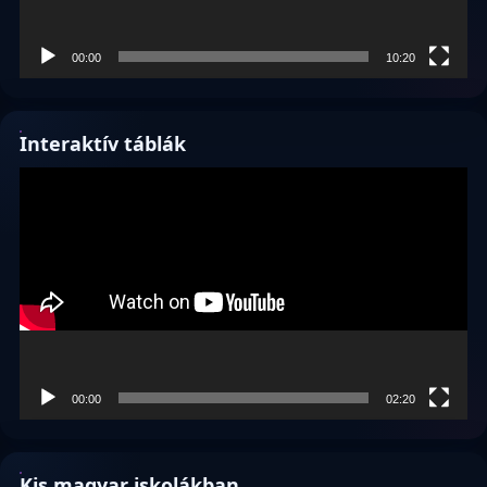
00:00
10:20
Interaktív táblák
Videólejátszó
00:00
02:20
Kis magyar iskolákban