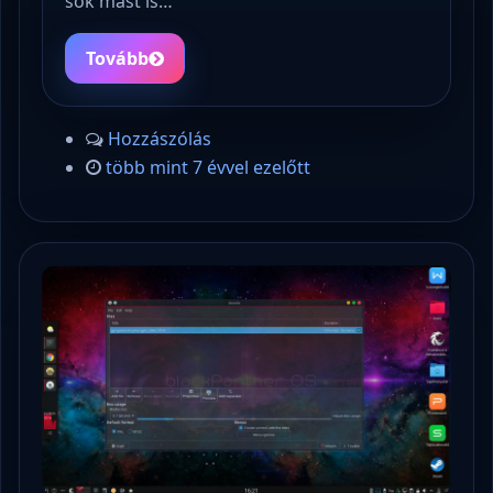
sok mást is…
Tovább
Hozzászólás
több mint 7 évvel ezelőtt