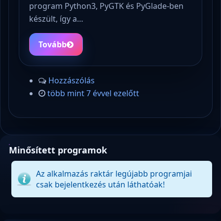
program Python3, PyGTK és PyGlade-ben
készült, így a…
Tovább
Hozzászólás
több mint 7 évvel ezelőtt
Minősített programok
Az alkalmazás raktár legújabb programjai
csak bejelentkezés után láthatóak!