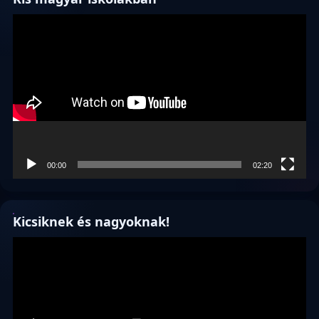
Videólejátszó
00:00
02:20
Kicsiknek és nagyoknak!
Videólejátszó