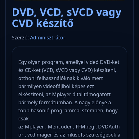
DVD, VCD, sVCD vagy
CVD készítő
Szerző:
Adminisztrátor
Egy olyan program, amellyel videó DVD-ket
és CD-ket (VCD, sVCD vagy CVD) készíteni,
otthoni felhasználóknak kiváló mert
bármilyen videofájlból képes ezt
elkészíteni, az Mplayer által támogatott
bármely formátumban. A nagy előnye a
több hasonló programmal szemben, hogy
csak
az Mplayer , Mencoder , FFMpeg , DVDAuth
or , vcdimager és az mkisofs szükségesek a