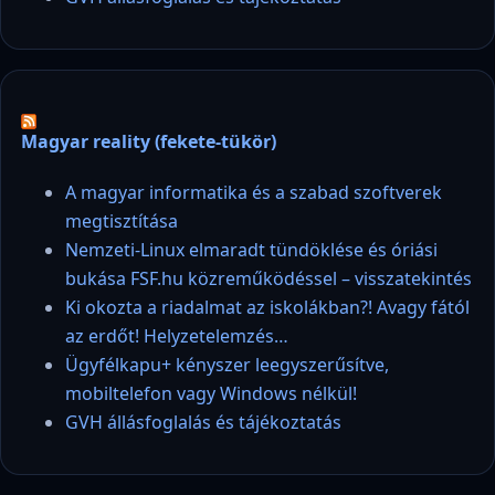
Magyar reality (fekete-tükör)
A magyar informatika és a szabad szoftverek
megtisztítása
Nemzeti-Linux elmaradt tündöklése és óriási
bukása FSF.hu közreműködéssel – visszatekintés
Ki okozta a riadalmat az iskolákban?! Avagy fától
az erdőt! Helyzetelemzés…
Ügyfélkapu+ kényszer leegyszerűsítve,
mobiltelefon vagy Windows nélkül!
GVH állásfoglalás és tájékoztatás