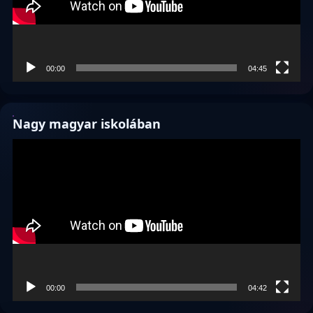
00:00
04:45
Nagy magyar iskolában
Videólejátszó
00:00
04:42