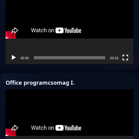
00:00
00:52
Office programcsomag I.
Videólejátszó