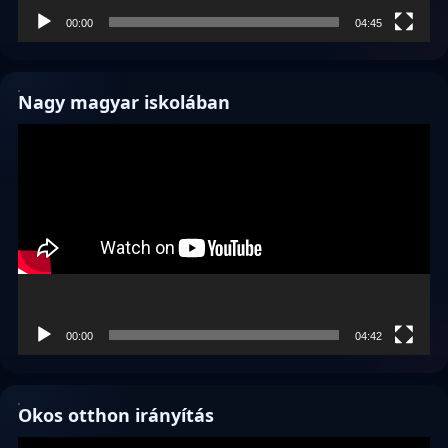
00:00
04:45
Nagy magyar iskolában
Videólejátszó
00:00
04:42
Okos otthon irányítás
Videólejátszó