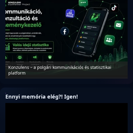
Konzulens – a polgári kommunikációs és statisztikai
N
platform
f
Ennyi memória elég?! Igen!
Videólejátszó