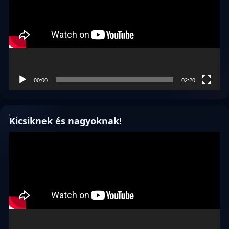
00:00
02:20
Kicsiknek és nagyoknak!
Videólejátszó