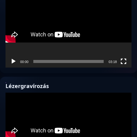
00:00
03:18
Lézergravírozás
Videólejátszó