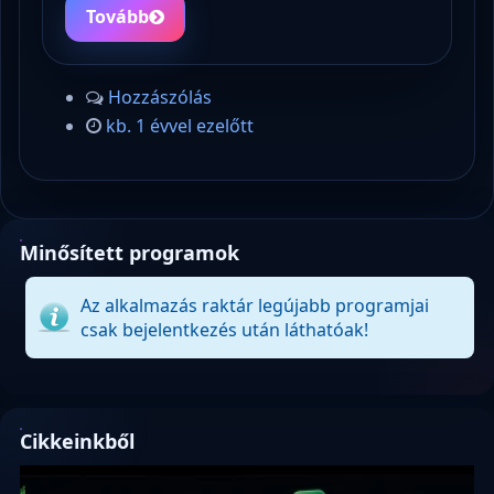
Tovább
Hozzászólás
kb. 1 évvel ezelőtt
Minősített programok
Az alkalmazás raktár legújabb programjai
csak bejelentkezés után láthatóak!
Cikkeinkből