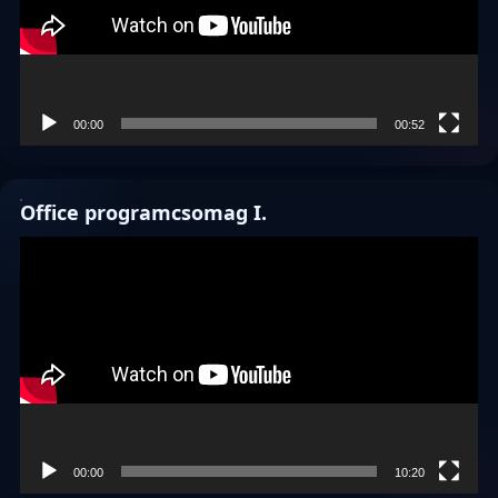
00:00
00:52
Office programcsomag I.
Videólejátszó
00:00
10:20