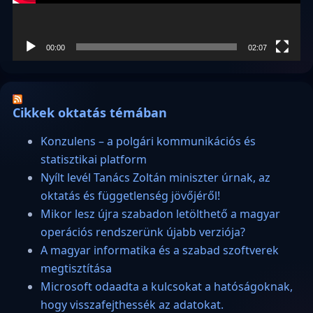
00:00
02:07
Cikkek oktatás témában
Konzulens – a polgári kommunikációs és
statisztikai platform
Nyílt levél Tanács Zoltán miniszter úrnak, az
oktatás és függetlenség jövőjéről!
Mikor lesz újra szabadon letölthető a magyar
operációs rendszerünk újabb verziója?
A magyar informatika és a szabad szoftverek
megtisztítása
Microsoft odaadta a kulcsokat a hatóságoknak,
hogy visszafejthessék az adatokat.