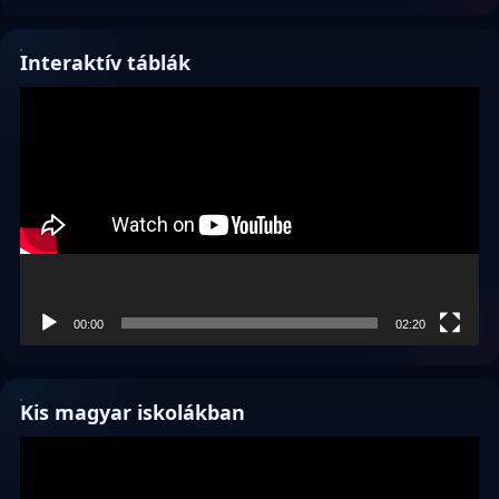
Interaktív táblák
Videólejátszó
00:00
02:20
Kis magyar iskolákban
Videólejátszó