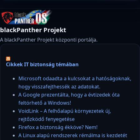
blackPanther Projekt
A blackPanther Projekt központi portálja.
Cikkek IT biztonság témában
Microsoft odaadta a kulcsokat a hatóságoknak,
hogy visszafejthessék az adatokat.
A Google prezentálta, hogy a évtizedek óta
feltörhető a Windows!
VoidLink – A felhőalapú környezetek új,
rejtőzködő fenyegetése
Firefox a biztonság ékköve? Nem!
A Linux alapú rendszerek rémálma is kezdetét