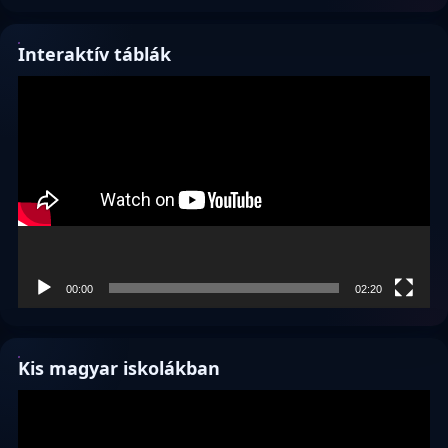
Interaktív táblák
Videólejátszó
00:00
02:20
Kis magyar iskolákban
Videólejátszó