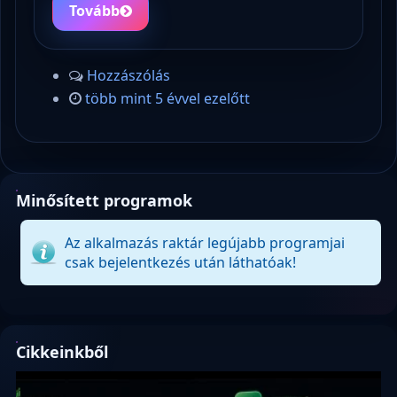
Tovább
Hozzászólás
több mint 5 évvel ezelőtt
Minősített programok
Az alkalmazás raktár legújabb programjai
csak bejelentkezés után láthatóak!
Cikkeinkből