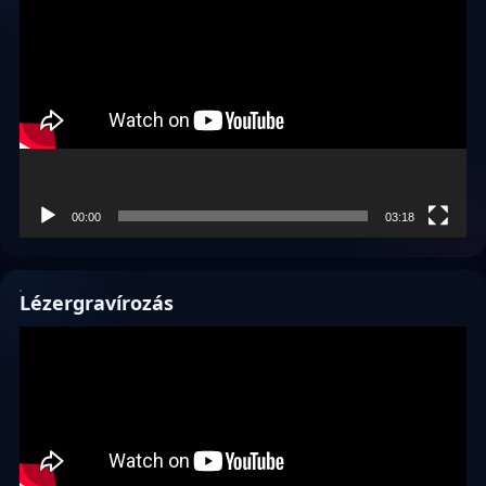
00:00
03:18
Lézergravírozás
Videólejátszó