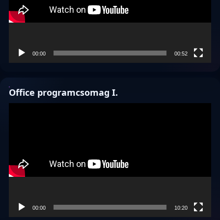
00:00
00:52
Office programcsomag I.
Videólejátszó
00:00
10:20