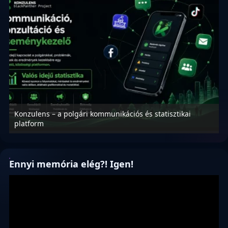
Konzulens – a polgári kommunikációs és statisztikai
N
platform
f
Ennyi memória elég?! Igen!
Videólejátszó