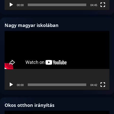
00:00
04:45
Nagy magyar iskolában
Videólejátszó
00:00
04:42
Okos otthon irányítás
Videólejátszó