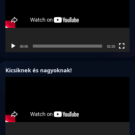
00:00
02:20
Kicsiknek és nagyoknak!
Videólejátszó