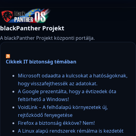
blackPanther Projekt
A blackPanther Projekt központi portálja.
Cikkek IT biztonság témában
Microsoft odaadta a kulcsokat a hatóságoknak,
hogy visszafejthessék az adatokat.
A Google prezentálta, hogy a évtizedek óta
feltörhető a Windows!
VoidLink – A felhőalapú környezetek új,
rejtőzködő fenyegetése
Firefox a biztonság ékköve? Nem!
A Linux alapú rendszerek rémálma is kezdetét