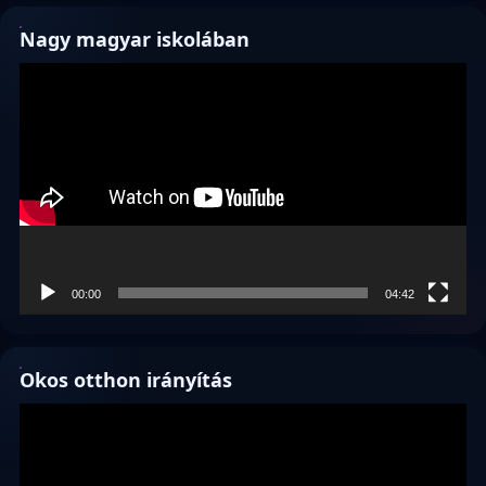
Nagy magyar iskolában
Videólejátszó
00:00
04:42
Okos otthon irányítás
Videólejátszó