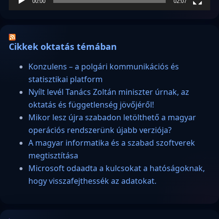
00:00
02:07
Cikkek oktatás témában
Konzulens – a polgári kommunikációs és
statisztikai platform
Nyílt levél Tanács Zoltán miniszter úrnak, az
oktatás és függetlenség jövőjéről!
Mikor lesz újra szabadon letölthető a magyar
operációs rendszerünk újabb verziója?
A magyar informatika és a szabad szoftverek
megtisztítása
Microsoft odaadta a kulcsokat a hatóságoknak,
hogy visszafejthessék az adatokat.