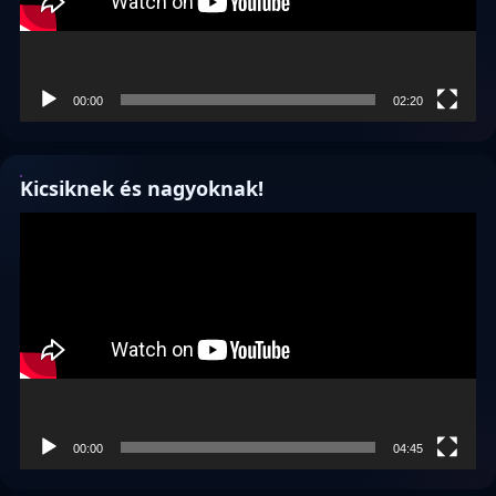
00:00
02:20
Kicsiknek és nagyoknak!
Videólejátszó
00:00
04:45