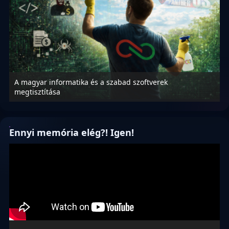
A magyar informatika és a szabad szoftverek
M
megtisztítása
v
Ennyi memória elég?! Igen!
Videólejátszó