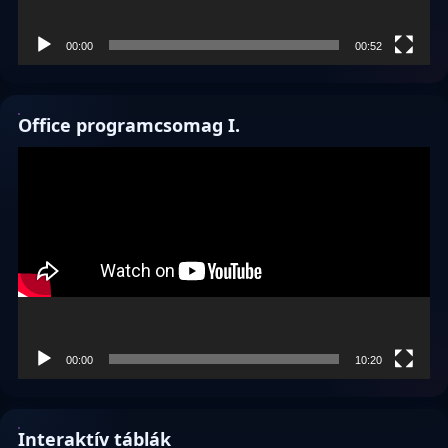
00:00
00:52
Office programcsomag I.
Videólejátszó
00:00
10:20
Interaktív táblák