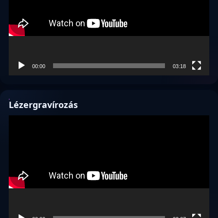
00:00
03:18
Lézergravírozás
Videólejátszó