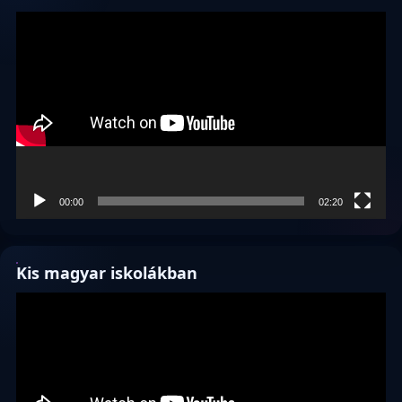
Videólejátszó
00:00
02:20
Kis magyar iskolákban
Videólejátszó