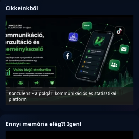
Cikkeinkből
Konzulens – a polgári kommunikációs és statisztikai
N
platform
f
Ennyi memória elég?! Igen!
Videólejátszó