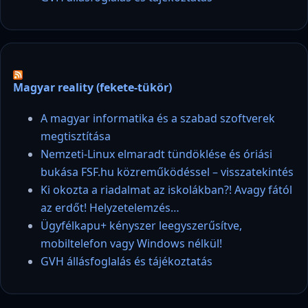
Magyar reality (fekete-tükör)
A magyar informatika és a szabad szoftverek
megtisztítása
Nemzeti-Linux elmaradt tündöklése és óriási
bukása FSF.hu közreműködéssel – visszatekintés
Ki okozta a riadalmat az iskolákban?! Avagy fától
az erdőt! Helyzetelemzés…
Ügyfélkapu+ kényszer leegyszerűsítve,
mobiltelefon vagy Windows nélkül!
GVH állásfoglalás és tájékoztatás