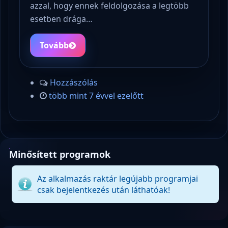
azzal, hogy ennek feldolgozása a legtöbb
esetben drága…
Tovább
Hozzászólás
több mint 7 évvel ezelőtt
Minősített programok
Az alkalmazás raktár legújabb programjai
csak bejelentkezés után láthatóak!