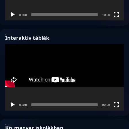
00:00
10:20
Interaktív táblák
Videólejátszó
00:00
02:20
Kis magyar iskolákban