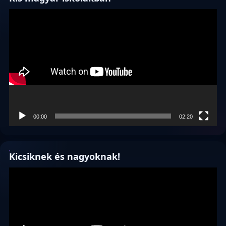
Videólejátszó
00:00
02:20
Kicsiknek és nagyoknak!
Videólejátszó