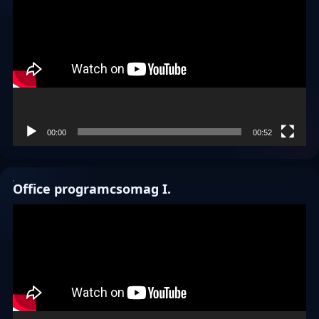
00:00
00:52
Office programcsomag I.
Videólejátszó