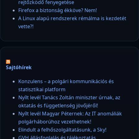
rejtőzködő fenyegetése
Firefox a biztonság ékköve? Nem!
A Linux alapú rendszerek rémálma is kezdetét
vette?!
Sajtóhírek
Konzulens – a polgári kommunikációs és
statisztikai platform
Nyílt levél Tanács Zoltán miniszter úrnak, az
oktatás és függetlenség jövőjéről!
Nyílt levél Magyar Péternek: Az IT anomáliák
polgárháborúhoz vezethetnek!
Elindult a felhőszolgáltatásunk, a Sky!
GVH állásfoglalás és tájékoztatás