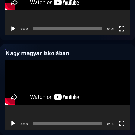
00:00
04:45
Nagy magyar iskolában
Videólejátszó
00:00
04:42