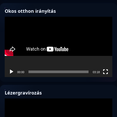
Okos otthon irányítás
Videólejátszó
00:00
03:18
Lézergravírozás
Videólejátszó