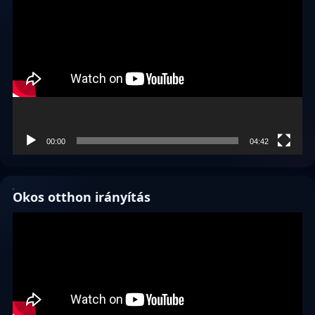
00:00
04:42
Okos otthon irányítás
Videólejátszó