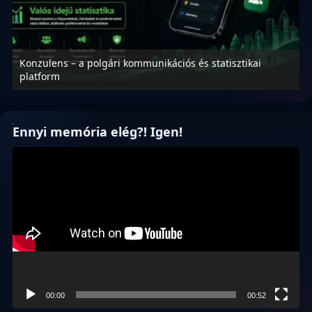
Konzulens – a polgári kommunikációs és statisztikai
N
platform
f
Ennyi memória elég?! Igen!
Videólejátszó
00:00
00:52