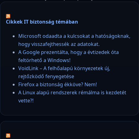
Cikkek IT biztonság témában
Microsoft odaadta a kulcsokat a hatóságoknak,
hogy visszafejthessék az adatokat.
A Google prezentálta, hogy a évtizedek óta
feltörhető a Windows!
VoidLink – A felhőalapú környezetek új,
rejtőzködő fenyegetése
Firefox a biztonság ékköve? Nem!
A Linux alapú rendszerek rémálma is kezdetét
vette?!