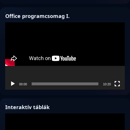
Office programcsomag I.
Videólejátszó
00:00
10:20
Interaktív táblák
Videólejátszó