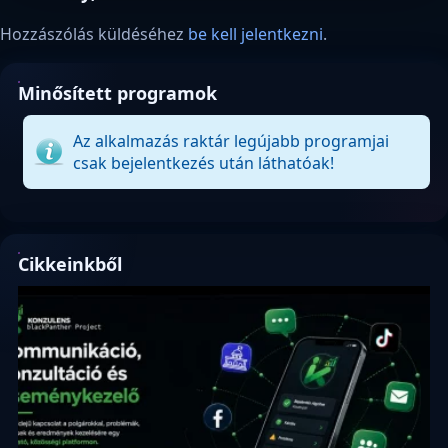
Hozzászólás küldéséhez
be kell jelentkezni
.
Minősített programok
Az alkalmazás raktár legújabb programjai
csak bejelentkezés után láthatóak!
Cikkeinkből