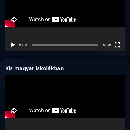
00:00
02:20
Kis magyar iskolákban
Videólejátszó