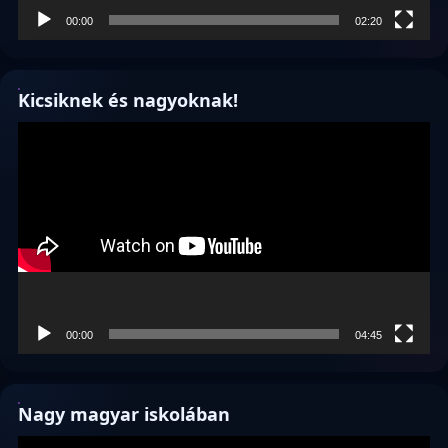
00:00
02:20
Kicsiknek és nagyoknak!
Videólejátszó
00:00
04:45
Nagy magyar iskolában
Videólejátszó