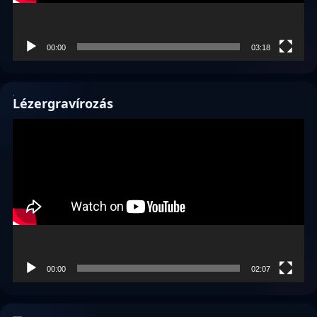
00:00
03:18
Lézergravírozás
Videólejátszó
00:00
02:07