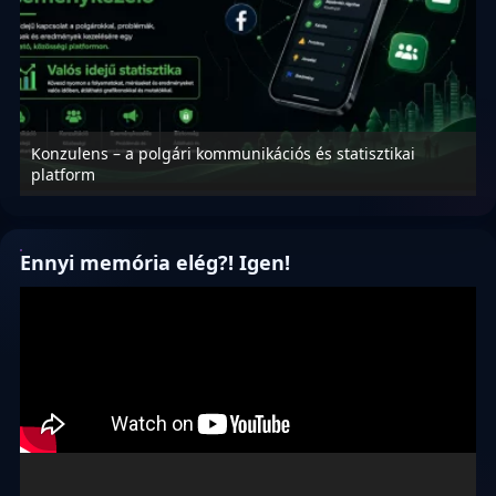
Konzulens – a polgári kommunikációs és statisztikai
N
platform
f
Ennyi memória elég?! Igen!
Videólejátszó