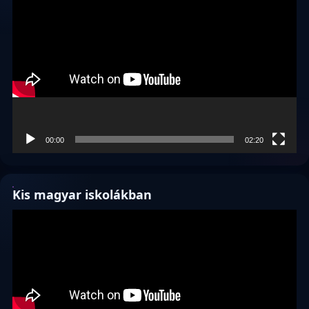
Videólejátszó
00:00
02:20
Kis magyar iskolákban
Videólejátszó