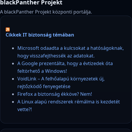
blackPanther Projekt
A blackPanther Projekt központi portálja.
Cikkek IT biztonság témában
Microsoft odaadta a kulcsokat a hatóságoknak,
hogy visszafejthessék az adatokat.
A Google prezentálta, hogy a évtizedek óta
feltörhető a Windows!
VoidLink – A felhőalapú környezetek új,
rejtőzködő fenyegetése
Firefox a biztonság ékköve? Nem!
A Linux alapú rendszerek rémálma is kezdetét
vette?!