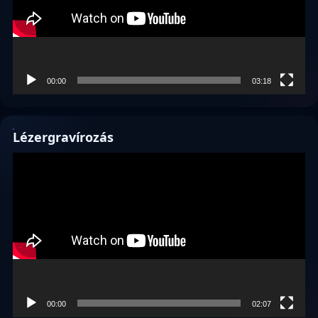
00:00
03:18
Lézergravírozás
Videólejátszó
00:00
02:07