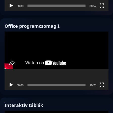
00:00
00:52
Office programcsomag I.
Videólejátszó
00:00
10:20
Interaktív táblák