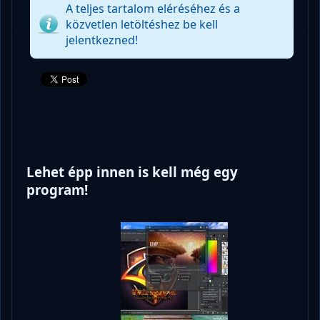
A teljes tartalom eléréséhez és a
közvetlen letöltéshez be kell
jelentkezned!
Lehet épp innen is kell még egy
program!