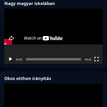
Nagy magyar iskolában
Videólejátszó
00:00
04:42
Okos otthon irányítás
Videólejátszó