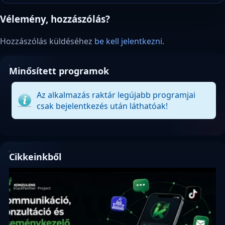
Vélemény, hozzászólás?
Hozzászólás küldéséhez
be kell jelentkezni
.
Minősített programok
Az alkalmazás raktár legújabb programjai
csak bejelentkezés után láthatóak!
Cikkeinkből