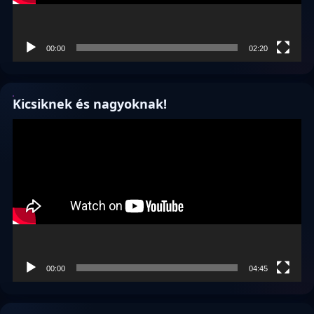
00:00
02:20
Kicsiknek és nagyoknak!
Videólejátszó
00:00
04:45