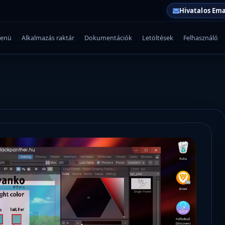
Hivatalos Ema
enü
Alkalmazás raktár
Dokumentációk
Letöltések
Felhasználó