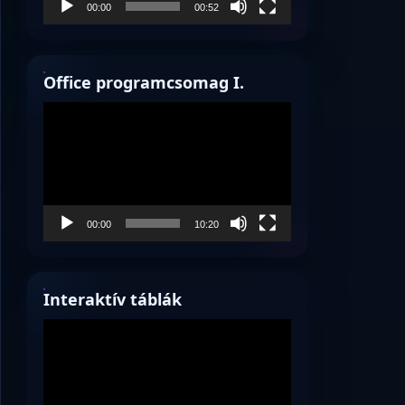
00:00
00:52
Office programcsomag I.
Videólejátszó
00:00
10:20
Interaktív táblák
Videólejátszó