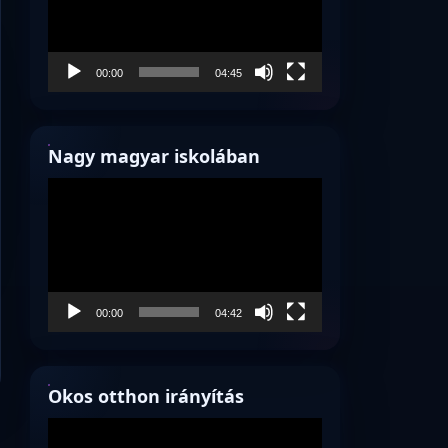
00:00
04:45
Nagy magyar iskolában
Videólejátszó
00:00
04:42
Okos otthon irányítás
Videólejátszó