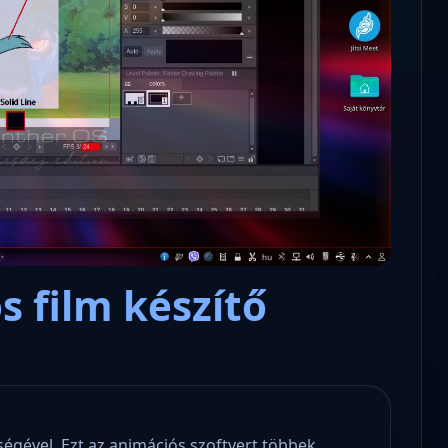
Microsoft odaadta a kulcsokat a
hatóságoknak, hogy visszafejth
az adatokat.
 film készítő
ségével. Ezt az animációs szoftvert többek