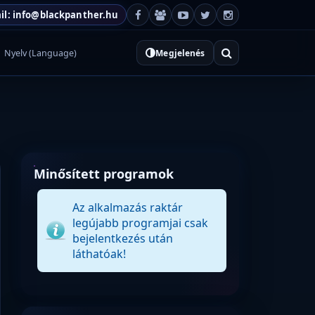
il: info@blackpanther.hu
Nyelv (Language)
Megjelenés
Minősített programok
Az alkalmazás raktár
legújabb programjai csak
bejelentkezés után
láthatóak!