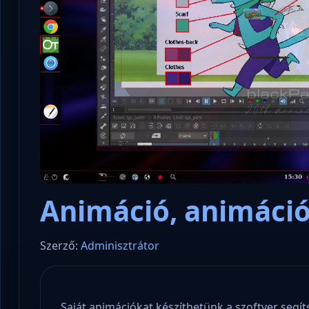
Animáció, animációs
Szerző:
Adminisztrátor
Saját animációkat készíthetünk a szoftver segít