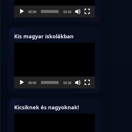
00:00
02:20
Kis magyar iskolákban
Videólejátszó
00:00
02:20
Kicsiknek és nagyoknak!
Videólejátszó