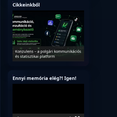
Cikkeinkből
Nyílt levél Tanác
essék
Konzulens – a polgári kommunikációs
úrnak, az oktatá
és statisztikai platform
jövőjéről!
Ennyi memória elég?! Igen!
Videólejátszó