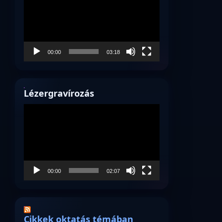
00:00
03:18
Lézergravírozás
Videólejátszó
00:00
02:07
Cikkek oktatás témában