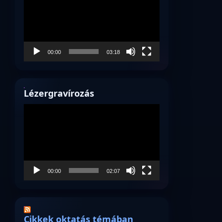
00:00
03:18
Lézergravírozás
Videólejátszó
00:00
02:07
Cikkek oktatás témában