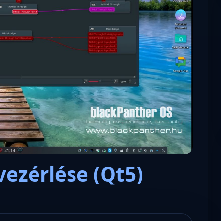
Microsoft odaadta a kulcsokat a
hatóságoknak, hogy visszafejth
az adatokat.
vezérlése (Qt5)