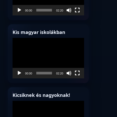
00:00
02:20
Kis magyar iskolákban
Videólejátszó
00:00
02:20
Kicsiknek és nagyoknak!
Videólejátszó