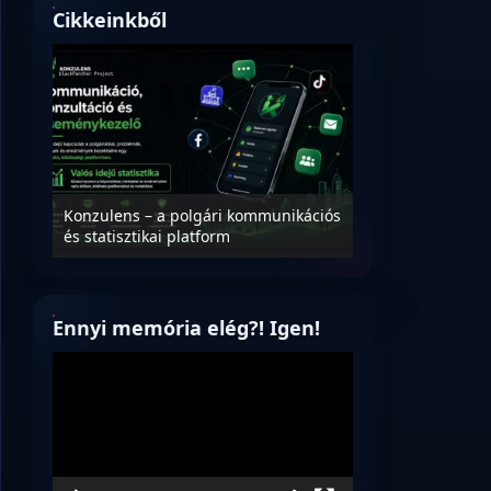
Cikkeinkből
Nyílt levél Tanác
essék
Konzulens – a polgári kommunikációs
úrnak, az oktatá
és statisztikai platform
jövőjéről!
Ennyi memória elég?! Igen!
Videólejátszó