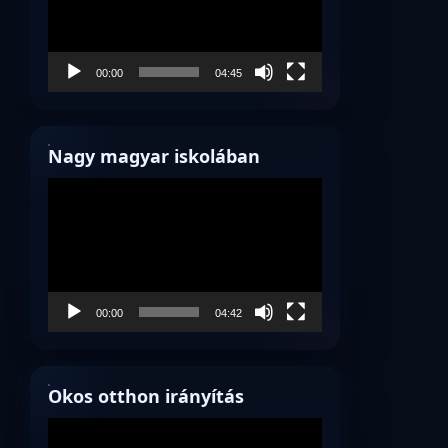
00:00
04:45
Nagy magyar iskolában
Videólejátszó
00:00
04:42
Okos otthon irányítás
Videólejátszó