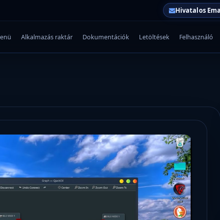
Hivatalos Ema
enü
Alkalmazás raktár
Dokumentációk
Letöltések
Felhasználó