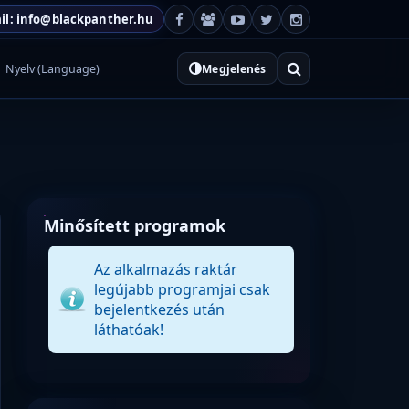
il: info@blackpanther.hu
Nyelv (Language)
Megjelenés
Minősített programok
Az alkalmazás raktár
legújabb programjai csak
bejelentkezés után
láthatóak!