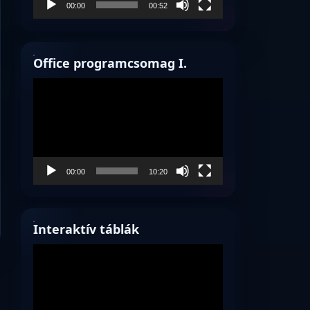
00:00
00:52
Office programcsomag I.
Videólejátszó
00:00
10:20
Interaktív táblák
Videólejátszó