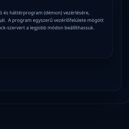
ló és háttérprogram (démon) vezérlésére,
lgál. A program egyszerű vezérlőfelülete mögött
ack-szervert a legjobb módon beállíthassuk.