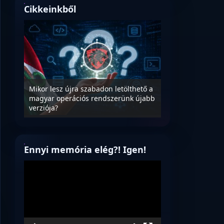
Cikkeinkből
ter
Mikor lesz újra szabadon letölthető a
ég
magyar operációs rendszerünk újabb
A magyar informa
verziója?
szoftverek megtis
Ennyi memória elég?! Igen!
Videólejátszó