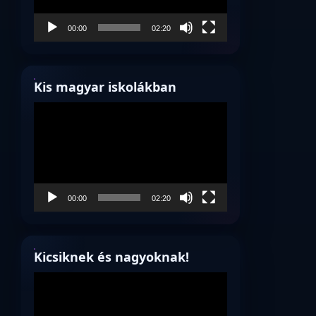
00:00
02:20
Kis magyar iskolákban
Videólejátszó
00:00
02:20
Kicsiknek és nagyoknak!
Videólejátszó