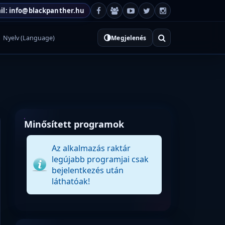
il: info@blackpanther.hu
Nyelv (Language)
Megjelenés
Minősített programok
Az alkalmazás raktár
legújabb programjai csak
bejelentkezés után
láthatóak!