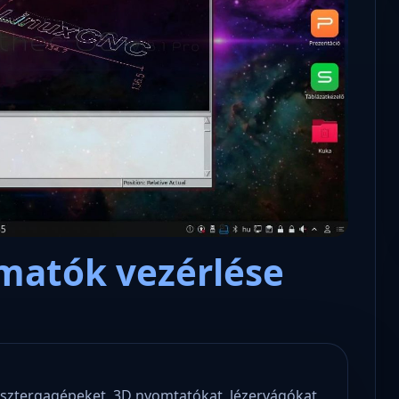
Nyílt levél Tanács Zoltán minisz
lens – a polgári kommunikációs
úrnak, az oktatás és függetlens
tisztikai platform
jövőjéről!
matók vezérlése
sztergagépeket, 3D nyomtatókat, lézervágókat,