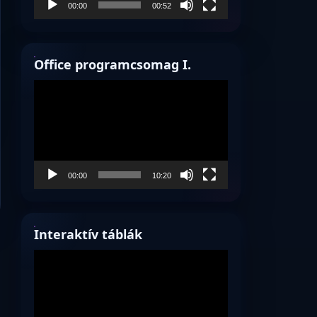
00:00
00:52
Office programcsomag I.
Videólejátszó
00:00
10:20
Interaktív táblák
Videólejátszó