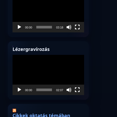
00:00
03:18
Lézergravírozás
Videólejátszó
00:00
02:07
Cikkek oktatás témában