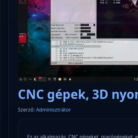
Microsoft odaadta a kulcsokat a
hatóságoknak, hogy visszafejthessék
Konzu
az adatokat.
és sta
CNC gépek, 3D nyo
Szerző:
Adminisztrátor
Ez az alkalmazás CNC gépeket, marógépeket, e