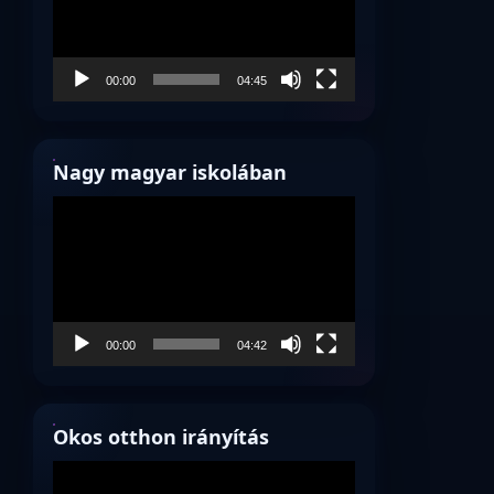
00:00
04:45
Nagy magyar iskolában
Videólejátszó
00:00
04:42
Okos otthon irányítás
Videólejátszó