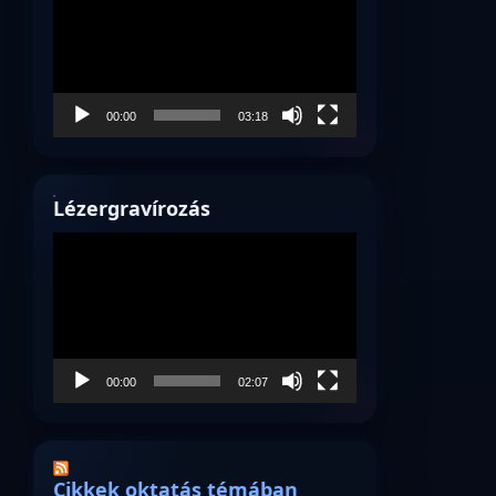
00:00
03:18
Lézergravírozás
Videólejátszó
00:00
02:07
Cikkek oktatás témában