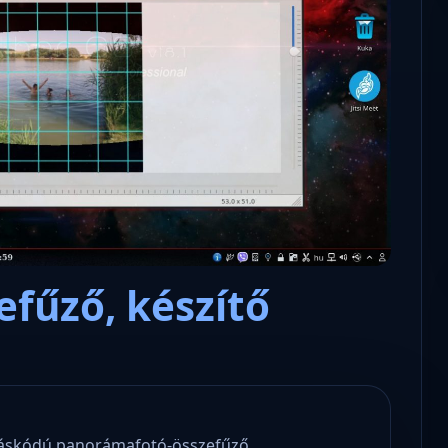
Microsoft odaadta a kulcsokat a
hatóságoknak, hogy visszafejth
az adatokat.
fűző, készítő
rráskódú panorámafotó-összefűző,