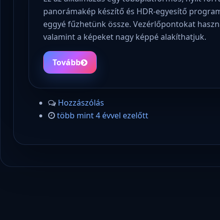
panorámakép készítő és HDR-egyesítő program,
eggyé fűzhetünk össze. Vezérlőpontokat haszná
valamint a képeket nagy képpé alakíthatjuk.
Tovább
Hozzászólás
több mint 4 évvel ezelőtt