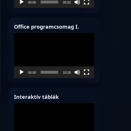
00:00
00:52
Office programcsomag I.
Videólejátszó
00:00
10:20
Interaktív táblák
Videólejátszó