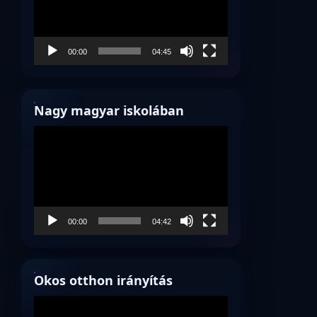
00:00
04:45
Nagy magyar iskolában
Videólejátszó
00:00
04:42
Okos otthon irányítás
Videólejátszó