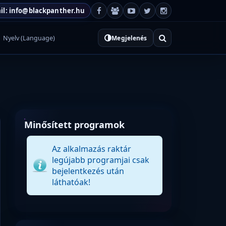
il: info@blackpanther.hu
Nyelv (Language)
Megjelenés
Minősített programok
Az alkalmazás raktár
legújabb programjai csak
bejelentkezés után
láthatóak!