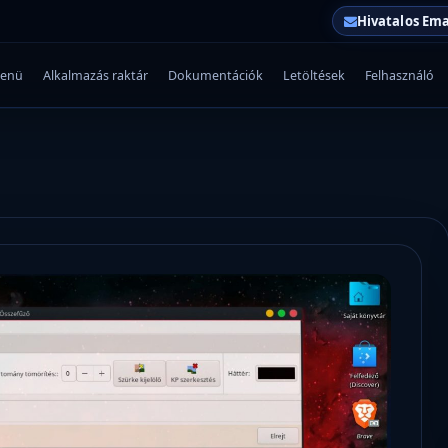
Hivatalos Ema
enü
Alkalmazás raktár
Dokumentációk
Letöltések
Felhasználó