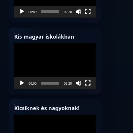
00:00
02:20
Kis magyar iskolákban
Videólejátszó
00:00
02:20
Kicsiknek és nagyoknak!
Videólejátszó