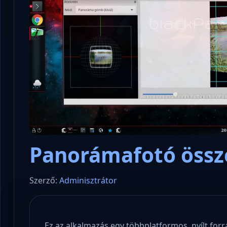
Panorámafotó össze
Szerző:
Adminisztrátor
Ez az alkalmazás egy többplatformos, nyílt fo