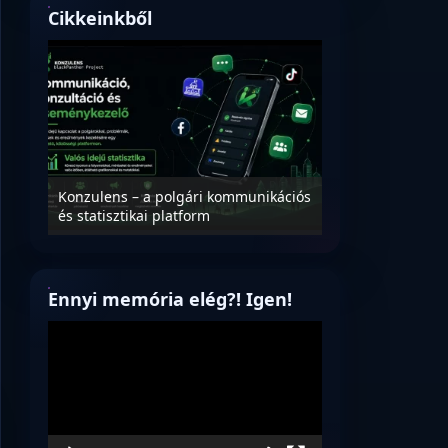
Cikkeinkből
Nyílt levél Tanác
essék
Konzulens – a polgári kommunikációs
úrnak, az oktatá
és statisztikai platform
jövőjéről!
Ennyi memória elég?! Igen!
Videólejátszó