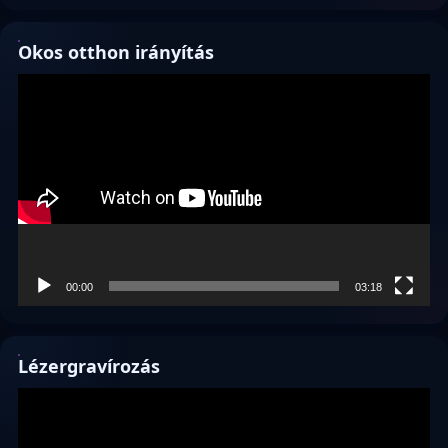
Okos otthon irányítás
Videólejátszó
00:00
03:18
Lézergravírozás
Videólejátszó