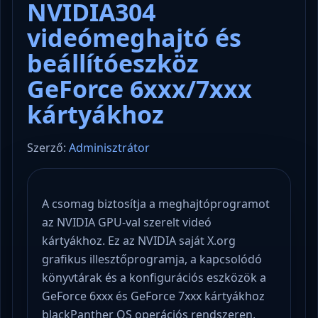
NVIDIA304
videómeghajtó és
beállítóeszköz
GeForce 6xxx/7xxx
kártyákhoz
Szerző:
Adminisztrátor
A csomag biztosítja a meghajtóprogramot
az NVIDIA GPU-val szerelt videó
kártyákhoz. Ez az NVIDIA saját X.org
grafikus illesztőprogramja, a kapcsolódó
könyvtárak és a konfigurációs eszközök a
GeForce 6xxx és GeForce 7xxx kártyákhoz
blackPanther OS operációs rendszeren,