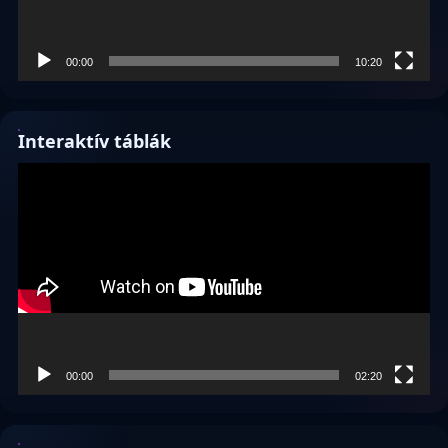
00:00
10:20
Interaktív táblák
Videólejátszó
00:00
02:20