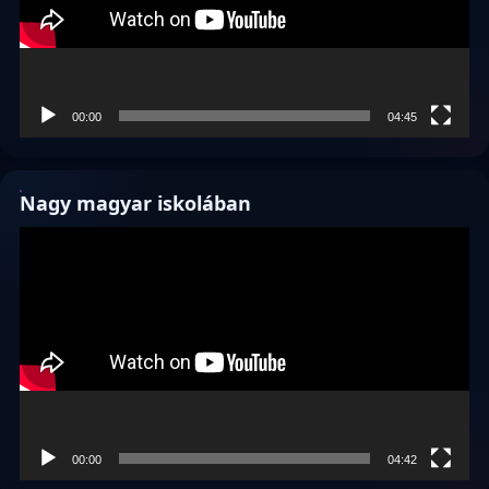
00:00
04:45
Nagy magyar iskolában
Videólejátszó
00:00
04:42