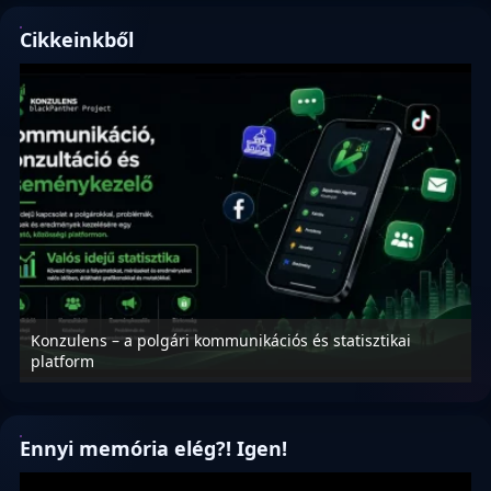
Cikkeinkből
Konzulens – a polgári kommunikációs és statisztikai
N
platform
f
Ennyi memória elég?! Igen!
Videólejátszó