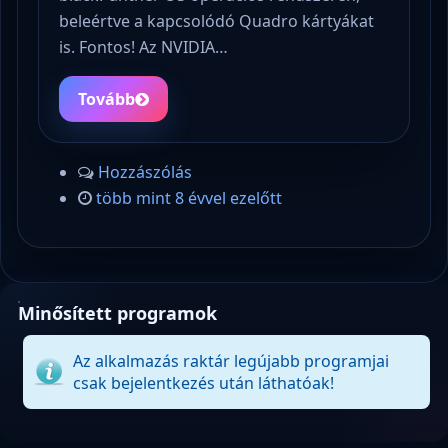
beleértve a kapcsolódó Quadro kártyákat
is. Fontos! Az NVIDIA…
Tovább
Hozzászólás
több mint 8 évvel ezelőtt
Minősített programok
Az alkalmazás raktár legújabb programjai
csak bejelentkezés után láthatóak!