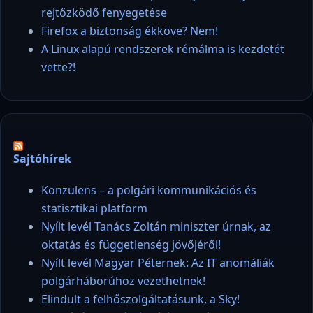
rejtőzködő fenyegetése
Firefox a biztonság ékköve? Nem!
A Linux alapú rendszerek rémálma is kezdetét
vette?!
Sajtóhírek
Konzulens – a polgári kommunikációs és
statisztikai platform
Nyílt levél Tanács Zoltán miniszter úrnak, az
oktatás és függetlenség jövőjéről!
Nyílt levél Magyar Péternek: Az IT anomáliák
polgárháborúhoz vezethetnek!
Elindult a felhőszolgáltatásunk, a Sky!