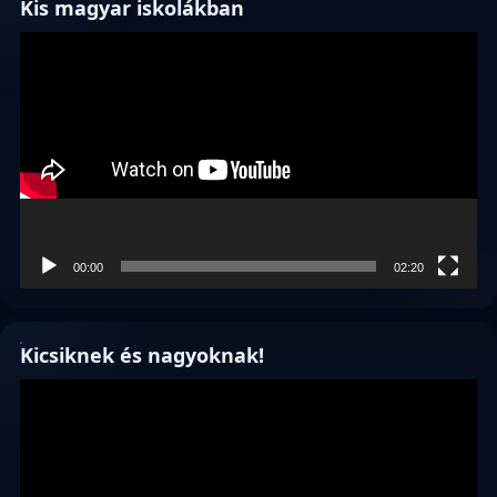
Kis magyar iskolákban
Videólejátszó
00:00
02:20
Kicsiknek és nagyoknak!
Videólejátszó