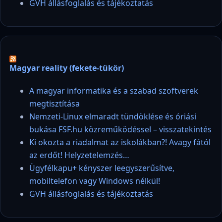
GVH állásfoglalás és tájékoztatás
Magyar reality (fekete-tükör)
A magyar informatika és a szabad szoftverek
megtisztítása
Nemzeti-Linux elmaradt tündöklése és óriási
bukása FSF.hu közreműködéssel – visszatekintés
Ki okozta a riadalmat az iskolákban?! Avagy fától
az erdőt! Helyzetelemzés…
Ügyfélkapu+ kényszer leegyszerűsítve,
mobiltelefon vagy Windows nélkül!
GVH állásfoglalás és tájékoztatás