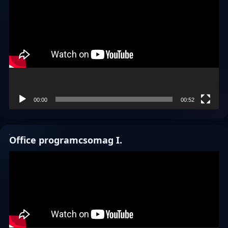
00:00
00:52
Office programcsomag I.
Videólejátszó