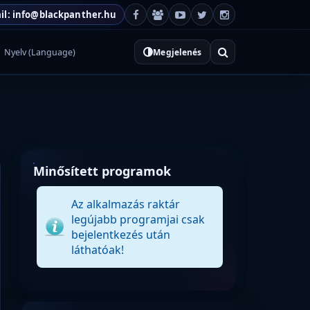
il: info@blackpanther.hu
Nyelv (Language)
Megjelenés
Minősített programok
Az alkalmazás raktár
legújabb programjai csak
bejelentkezés után
láthatóak!