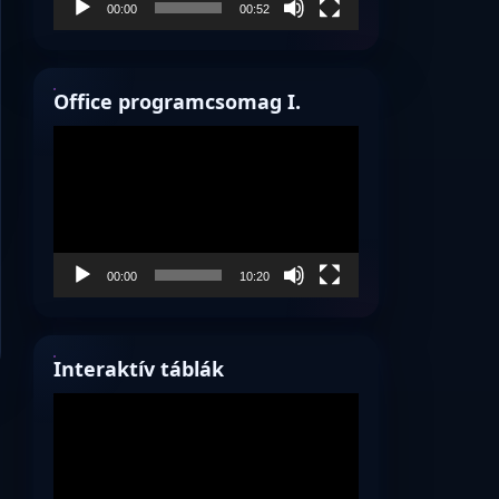
00:00
00:52
Office programcsomag I.
Videólejátszó
00:00
10:20
Interaktív táblák
Videólejátszó