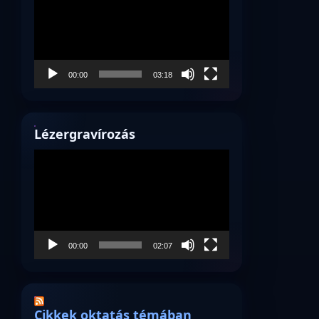
00:00
03:18
Lézergravírozás
Videólejátszó
00:00
02:07
Cikkek oktatás témában