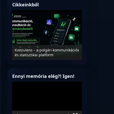
Cikkeinkből
Nyílt levél Tanác
essék
Konzulens – a polgári kommunikációs
úrnak, az oktatá
és statisztikai platform
jövőjéről!
Ennyi memória elég?! Igen!
Videólejátszó