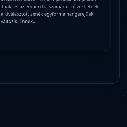
tóak, és az emberi fül számára is élvezhetőek
l a kiválasztott zenék egyforma hangerejűek
változik. Ennek…