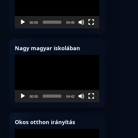
00:00
04:45
Nagy magyar iskolában
Videólejátszó
00:00
04:42
Okos otthon irányítás
Videólejátszó