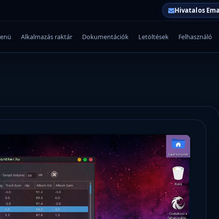
Hivatalos Ema
enü
Alkalmazás raktár
Dokumentációk
Letöltések
Felhasználó