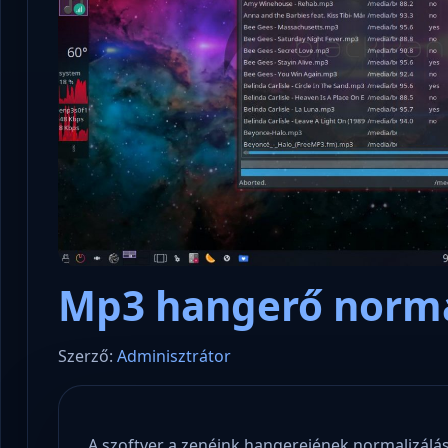
Mp3 hangerő norma
Szerző:
Adminisztrátor
A szoftver a zenéink hangerejének normalizálását