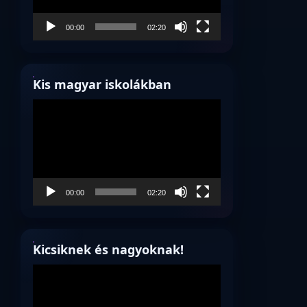
00:00
02:20
Kis magyar iskolákban
Videólejátszó
00:00
02:20
Kicsiknek és nagyoknak!
Videólejátszó