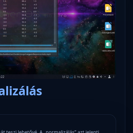
Microsoft odaadta a kulcsokat a
hatóságoknak, hogy visszafejth
az adatokat.
lizálás
 teszi lehetővé. A „normalizálás” azt jelenti,