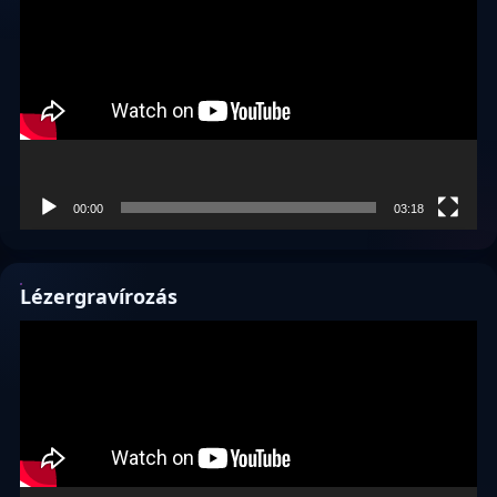
00:00
03:18
Lézergravírozás
Videólejátszó