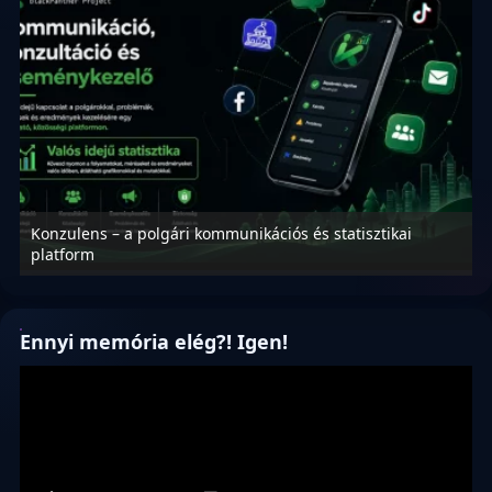
Konzulens – a polgári kommunikációs és statisztikai
N
platform
f
Ennyi memória elég?! Igen!
Videólejátszó