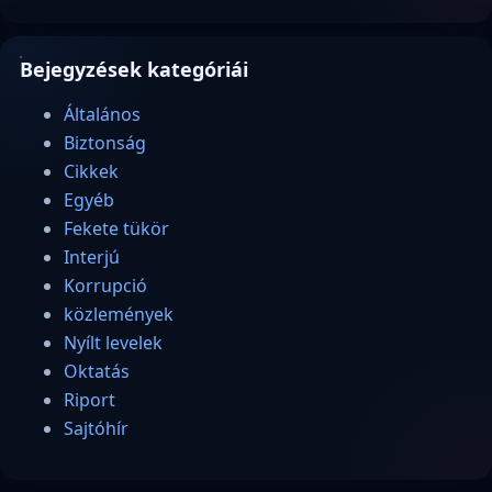
Bejegyzések kategóriái
Általános
Biztonság
Cikkek
Egyéb
Fekete tükör
Interjú
Korrupció
közlemények
Nyílt levelek
Oktatás
Riport
Sajtóhír