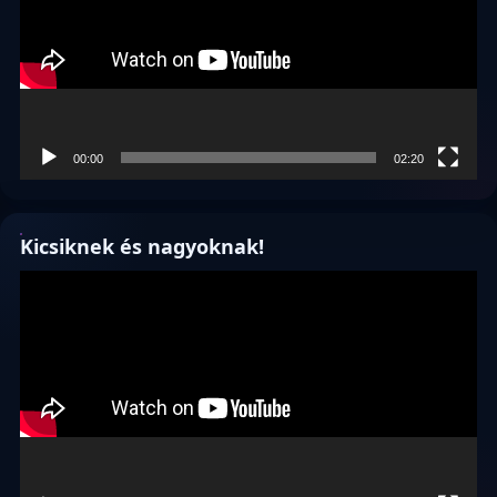
00:00
02:20
Kicsiknek és nagyoknak!
Videólejátszó