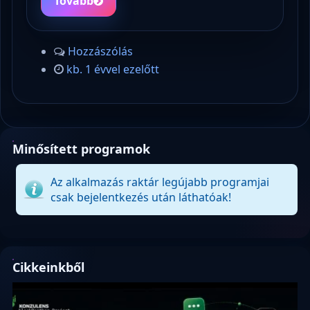
Tovább
Hozzászólás
kb. 1 évvel ezelőtt
Minősített programok
Az alkalmazás raktár legújabb programjai
csak bejelentkezés után láthatóak!
Cikkeinkből