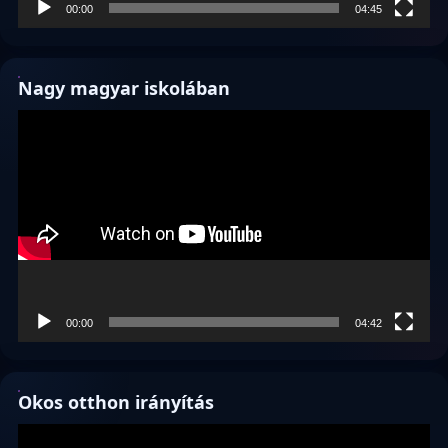
00:00
04:45
Nagy magyar iskolában
Videólejátszó
00:00
04:42
Okos otthon irányítás
Videólejátszó