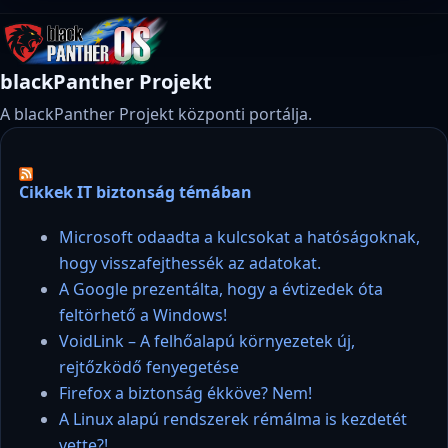
blackPanther Projekt
A blackPanther Projekt központi portálja.
Cikkek IT biztonság témában
Microsoft odaadta a kulcsokat a hatóságoknak,
hogy visszafejthessék az adatokat.
A Google prezentálta, hogy a évtizedek óta
feltörhető a Windows!
VoidLink – A felhőalapú környezetek új,
rejtőzködő fenyegetése
Firefox a biztonság ékköve? Nem!
A Linux alapú rendszerek rémálma is kezdetét
vette?!