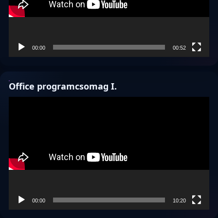
00:00
00:52
Office programcsomag I.
Videólejátszó
00:00
10:20