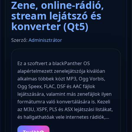
Zene, online-rádió,
stream lejátszó és
konverter (Qt5)
Szerző:
Adminisztrátor
Ez a szoftvert a blackPanther OS
alapértelmezett zenelejátszója kiválóan
alkalmas többek közt MP3, Ogg Vorbis,
Ogg Speex, FLAC, DSF és AAC fájlok
lejátszására, valamint más zenefájlok ilyen
formátumra való konvertálására is. Kezeli
az M3U, XSPF, PLS és ASX lejátszási listákat,
és hallgathatóak vele internetes rádiók,…