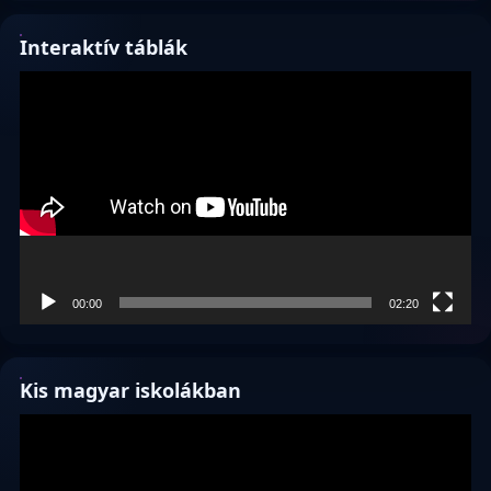
Interaktív táblák
Videólejátszó
00:00
02:20
Kis magyar iskolákban
Videólejátszó