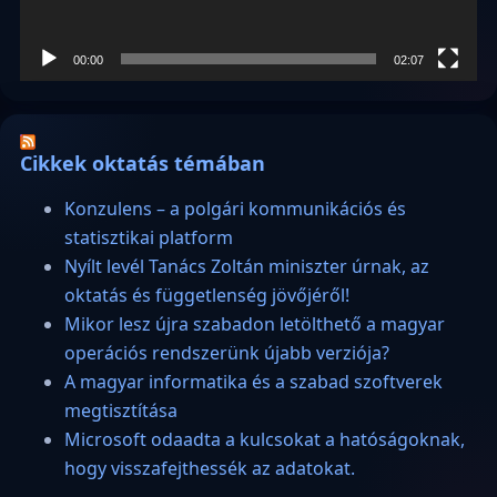
00:00
02:07
Cikkek oktatás témában
Konzulens – a polgári kommunikációs és
statisztikai platform
Nyílt levél Tanács Zoltán miniszter úrnak, az
oktatás és függetlenség jövőjéről!
Mikor lesz újra szabadon letölthető a magyar
operációs rendszerünk újabb verziója?
A magyar informatika és a szabad szoftverek
megtisztítása
Microsoft odaadta a kulcsokat a hatóságoknak,
hogy visszafejthessék az adatokat.