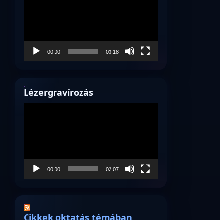
00:00
03:18
Lézergravírozás
Videólejátszó
00:00
02:07
Cikkek oktatás témában