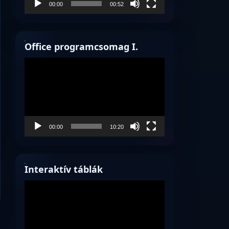
00:00
00:52
Office programcsomag I.
Videólejátszó
00:00
10:20
Interaktív táblák
Videólejátszó