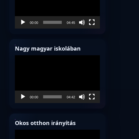
00:00
04:45
Nagy magyar iskolában
Videólejátszó
00:00
04:42
Okos otthon irányítás
Videólejátszó