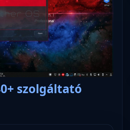
Microsoft odaadta a kulcsokat a
hatóságoknak, hogy visszafejth
az adatokat.
40+ szolgáltató