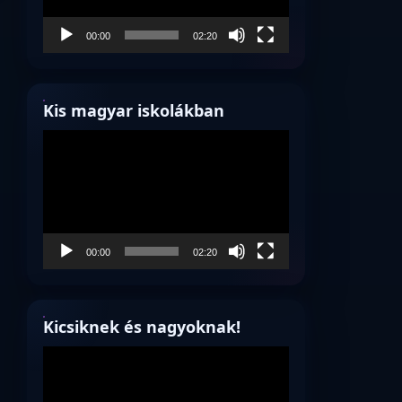
00:00
02:20
Kis magyar iskolákban
Videólejátszó
00:00
02:20
Kicsiknek és nagyoknak!
Videólejátszó