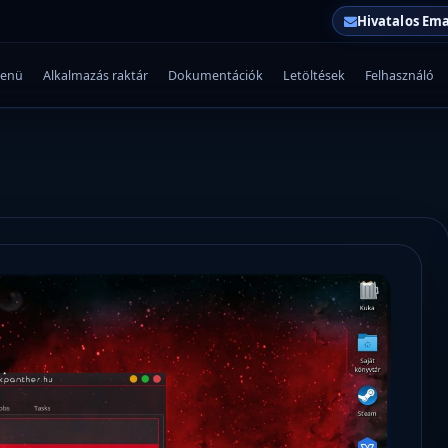
Hivatalos Ema
enü
Alkalmazás raktár
Dokumentációk
Letöltések
Felhasználó