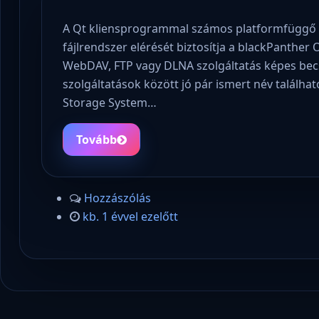
A Qt kliensprogrammal számos platformfüggő és
fájlrendszer elérését biztosítja a blackPanther
WebDAV, FTP vagy DLNA szolgáltatás képes becsa
szolgáltatások között jó pár ismert név található
Storage System…
Tovább
Hozzászólás
kb. 1 évvel ezelőtt