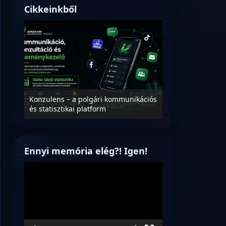
Cikkeinkből
Nyílt levél Tanác
essék
Konzulens – a polgári kommunikációs
úrnak, az oktatá
és statisztikai platform
jövőjéről!
Ennyi memória elég?! Igen!
Videólejátszó