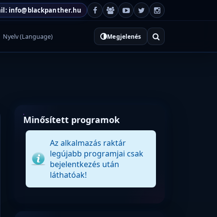
il: info@blackpanther.hu
Nyelv (Language)
Megjelenés
Minősített programok
Az alkalmazás raktár
legújabb programjai csak
bejelentkezés után
láthatóak!