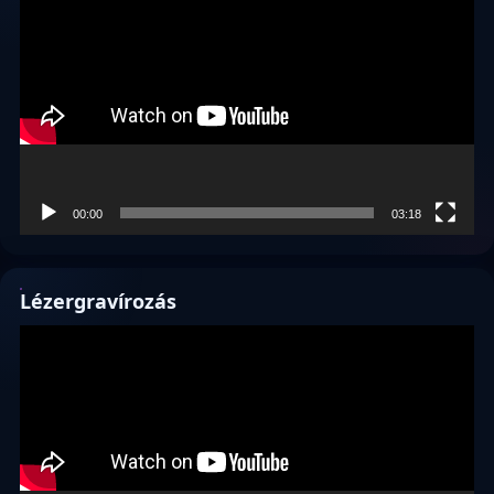
00:00
03:18
Lézergravírozás
Videólejátszó