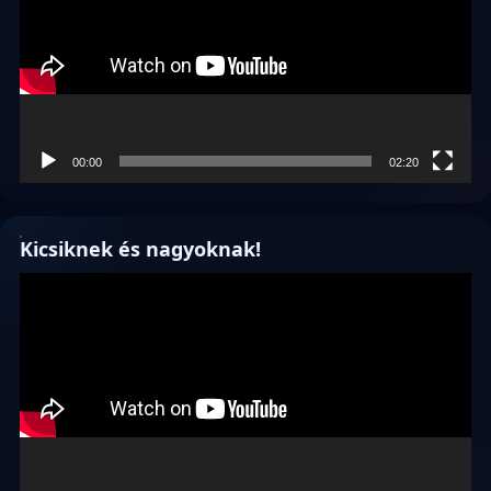
00:00
02:20
Kicsiknek és nagyoknak!
Videólejátszó