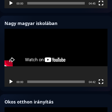
00:00
04:45
Nagy magyar iskolában
Videólejátszó
00:00
04:42
Okos otthon irányítás
Videólejátszó