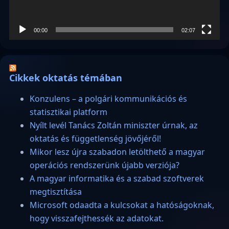
00:00
02:07
Cikkek oktatás témában
Konzulens – a polgári kommunikációs és
statisztikai platform
Nyílt levél Tanács Zoltán miniszter úrnak, az
oktatás és függetlenség jövőjéről!
Mikor lesz újra szabadon letölthető a magyar
operációs rendszerünk újabb verziója?
A magyar informatika és a szabad szoftverek
megtisztítása
Microsoft odaadta a kulcsokat a hatóságoknak,
hogy visszafejthessék az adatokat.