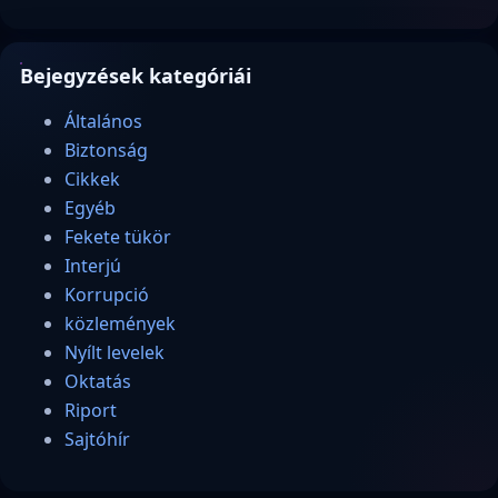
Bejegyzések kategóriái
Általános
Biztonság
Cikkek
Egyéb
Fekete tükör
Interjú
Korrupció
közlemények
Nyílt levelek
Oktatás
Riport
Sajtóhír