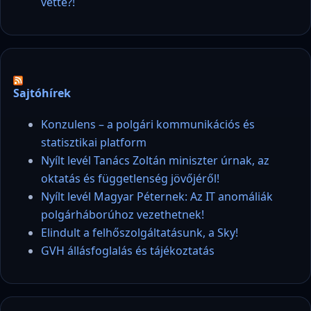
vette?!
Sajtóhírek
Konzulens – a polgári kommunikációs és
statisztikai platform
Nyílt levél Tanács Zoltán miniszter úrnak, az
oktatás és függetlenség jövőjéről!
Nyílt levél Magyar Péternek: Az IT anomáliák
polgárháborúhoz vezethetnek!
Elindult a felhőszolgáltatásunk, a Sky!
GVH állásfoglalás és tájékoztatás