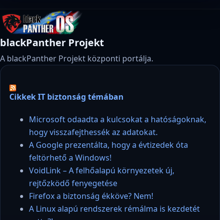
blackPanther Projekt
A blackPanther Projekt központi portálja.
Cikkek IT biztonság témában
Microsoft odaadta a kulcsokat a hatóságoknak,
hogy visszafejthessék az adatokat.
A Google prezentálta, hogy a évtizedek óta
feltörhető a Windows!
VoidLink – A felhőalapú környezetek új,
rejtőzködő fenyegetése
Firefox a biztonság ékköve? Nem!
A Linux alapú rendszerek rémálma is kezdetét