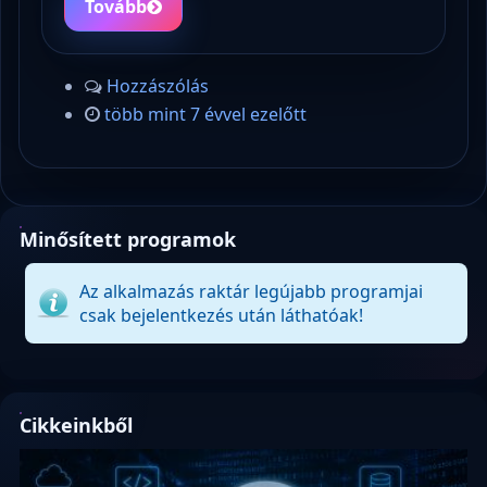
Tovább
Hozzászólás
több mint 7 évvel ezelőtt
Minősített programok
Az alkalmazás raktár legújabb programjai
csak bejelentkezés után láthatóak!
Cikkeinkből