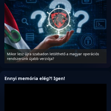
Mikor lesz újra szabadon letölthető a magyar operációs
A
rendszerünk újabb verziója?
m
Ennyi memória elég?! Igen!
Videólejátszó