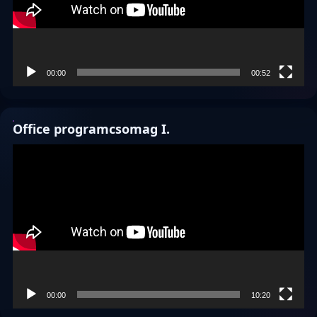
00:00
00:52
Office programcsomag I.
Videólejátszó
00:00
10:20