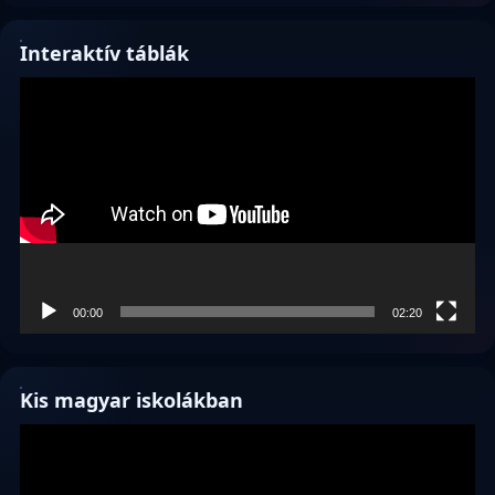
Interaktív táblák
Videólejátszó
00:00
02:20
Kis magyar iskolákban
Videólejátszó