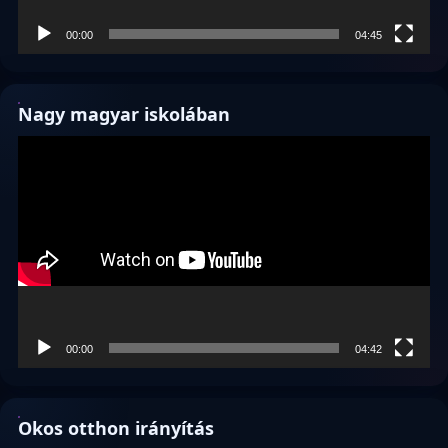
00:00
04:45
Nagy magyar iskolában
Videólejátszó
00:00
04:42
Okos otthon irányítás