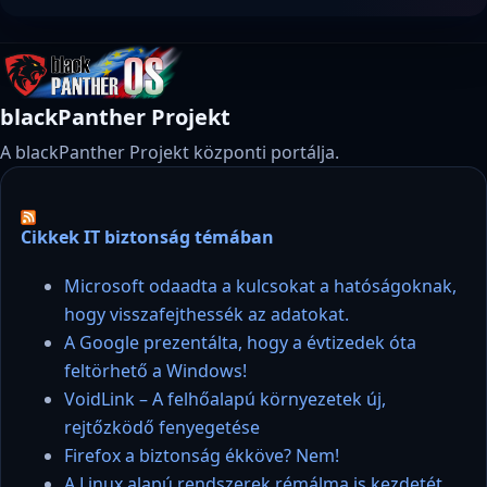
blackPanther Projekt
A blackPanther Projekt központi portálja.
Cikkek IT biztonság témában
Microsoft odaadta a kulcsokat a hatóságoknak,
hogy visszafejthessék az adatokat.
A Google prezentálta, hogy a évtizedek óta
feltörhető a Windows!
VoidLink – A felhőalapú környezetek új,
rejtőzködő fenyegetése
Firefox a biztonság ékköve? Nem!
A Linux alapú rendszerek rémálma is kezdetét