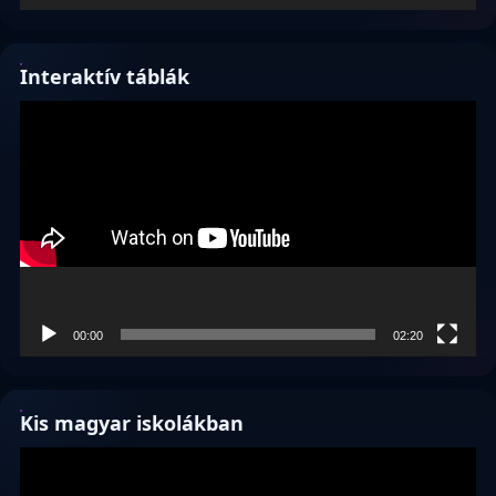
Interaktív táblák
Videólejátszó
00:00
02:20
Kis magyar iskolákban
Videólejátszó