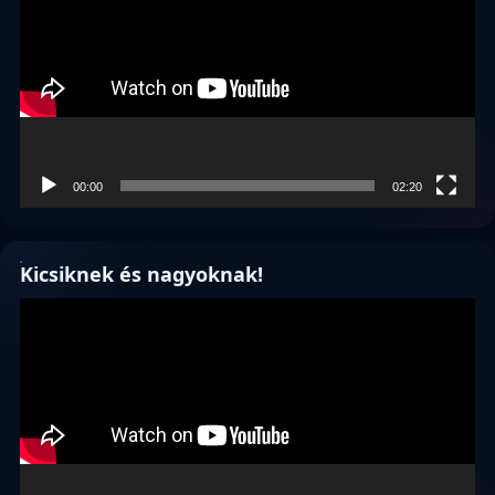
00:00
02:20
Kicsiknek és nagyoknak!
Videólejátszó