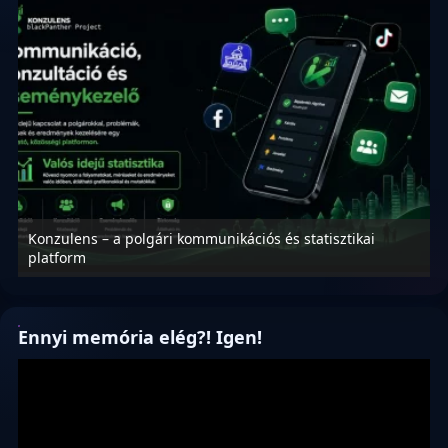
Konzulens – a polgári kommunikációs és statisztikai
N
platform
f
Ennyi memória elég?! Igen!
Videólejátszó