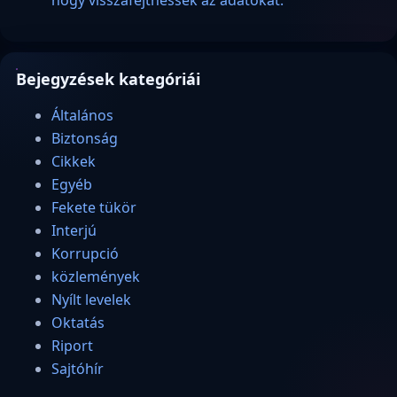
hogy visszafejthessék az adatokat.
Bejegyzések kategóriái
Általános
Biztonság
Cikkek
Egyéb
Fekete tükör
Interjú
Korrupció
közlemények
Nyílt levelek
Oktatás
Riport
Sajtóhír