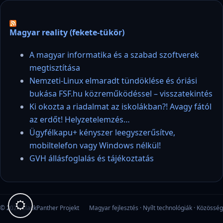
Magyar reality (fekete-tükör)
A magyar informatika és a szabad szoftverek
megtisztítása
Nemzeti-Linux elmaradt tündöklése és óriási
bukása FSF.hu közreműködéssel – visszatekintés
Ki okozta a riadalmat az iskolákban?! Avagy fától
az erdőt! Helyzetelemzés…
Ügyfélkapu+ kényszer leegyszerűsítve,
mobiltelefon vagy Windows nélkül!
GVH állásfoglalás és tájékoztatás
© 2026 blackPanther Projekt
Magyar fejlesztés · Nyílt technológiák · Közösség