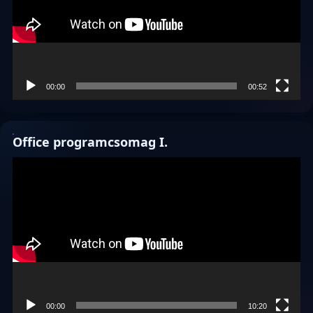
00:00
00:52
Office programcsomag I.
Videólejátszó
00:00
10:20