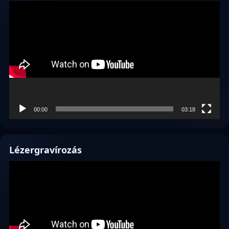
Videólejátszó
00:00
03:18
Lézergravírozás
Videólejátszó