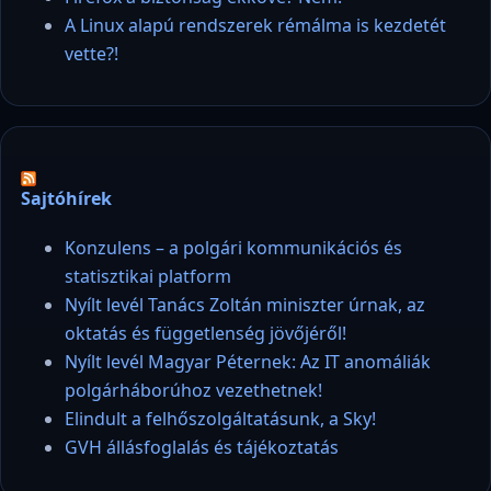
A Linux alapú rendszerek rémálma is kezdetét
vette?!
Sajtóhírek
Konzulens – a polgári kommunikációs és
statisztikai platform
Nyílt levél Tanács Zoltán miniszter úrnak, az
oktatás és függetlenség jövőjéről!
Nyílt levél Magyar Péternek: Az IT anomáliák
polgárháborúhoz vezethetnek!
Elindult a felhőszolgáltatásunk, a Sky!
GVH állásfoglalás és tájékoztatás