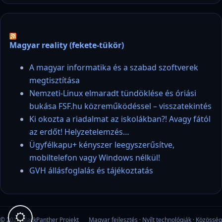
Magyar reality (fekete-tükör)
A magyar informatika és a szabad szoftverek
megtisztítása
Nemzeti-Linux elmaradt tündöklése és óriási
bukása FSF.hu közreműködéssel – visszatekintés
Ki okozta a riadalmat az iskolákban?! Avagy fától
az erdőt! Helyzetelemzés…
Ügyfélkapu+ kényszer leegyszerűsítve,
mobiltelefon vagy Windows nélkül!
GVH állásfoglalás és tájékoztatás
© 2026 blackPanther Projekt
Magyar fejlesztés · Nyílt technológiák · Közösség