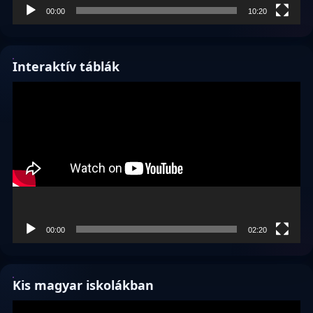
00:00
10:20
Interaktív táblák
Videólejátszó
00:00
02:20
Kis magyar iskolákban
Videólejátszó