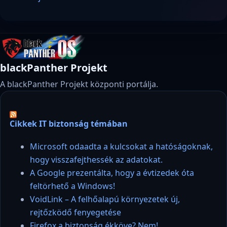
blackPanther Projekt
A blackPanther Projekt központi portálja.
Cikkek IT biztonság témában
Microsoft odaadta a kulcsokat a hatóságoknak,
hogy visszafejthessék az adatokat.
A Google prezentálta, hogy a évtizedek óta
feltörhető a Windows!
VoidLink – A felhőalapú környezetek új,
rejtőzködő fenyegetése
Firefox a biztonság ékköve? Nem!