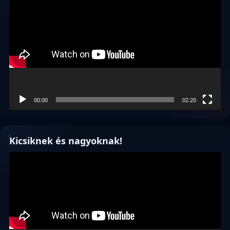
00:00
02:20
Kicsiknek és nagyoknak!
Videólejátszó