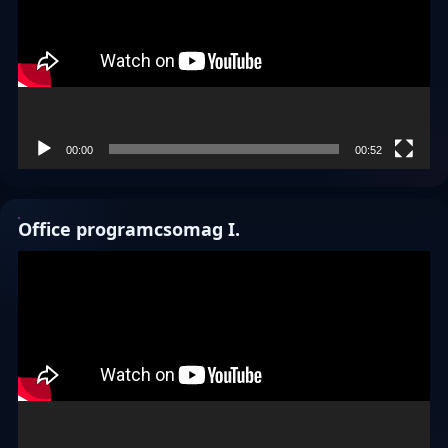
00:00
00:52
Office programcsomag I.
Videólejátszó