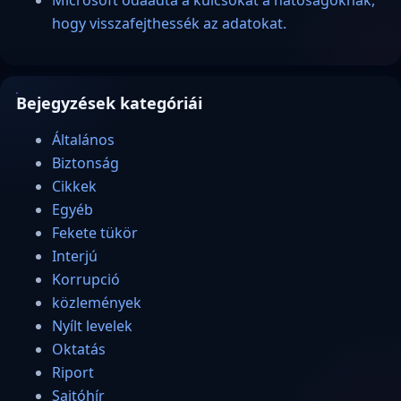
Microsoft odaadta a kulcsokat a hatóságoknak,
hogy visszafejthessék az adatokat.
Bejegyzések kategóriái
Általános
Biztonság
Cikkek
Egyéb
Fekete tükör
Interjú
Korrupció
közlemények
Nyílt levelek
Oktatás
Riport
Sajtóhír