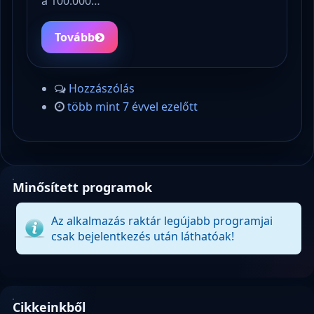
a 100.000…
Tovább
Hozzászólás
több mint 7 évvel ezelőtt
Minősített programok
Az alkalmazás raktár legújabb programjai
csak bejelentkezés után láthatóak!
Cikkeinkből