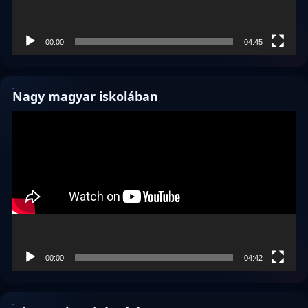
00:00
04:45
Nagy magyar iskolában
Videólejátszó
00:00
04:42