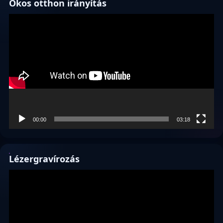
Okos otthon irányítás
Videólejátszó
00:00
03:18
Lézergravírozás
Videólejátszó