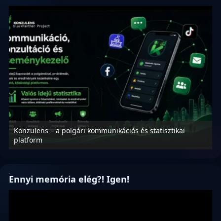
Konzulens – a polgári kommunikációs és statisztikai
N
platform
f
Ennyi memória elég?! Igen!
Videólejátszó