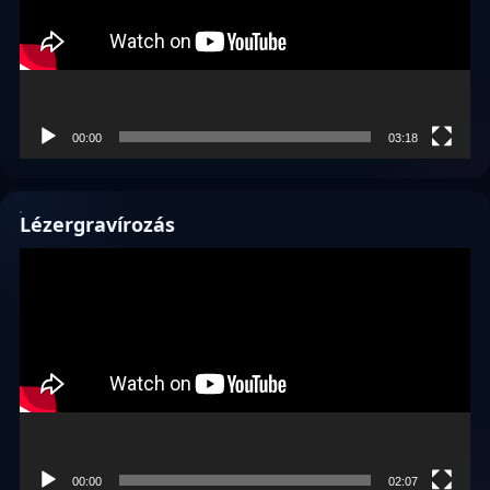
00:00
03:18
Lézergravírozás
Videólejátszó
00:00
02:07