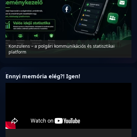
Konzulens – a polgári kommunikációs és statisztikai
N
platform
f
Ennyi memória elég?! Igen!
Videólejátszó