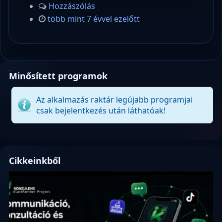
Hozzászólás
több mint 7 évvel ezelőtt
Minősített programok
Az alkalmazás raktár legújabb programjai
csak bejelentkezés után láthatóak!
Cikkeinkből