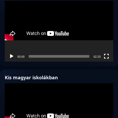
Videólejátszó
00:00
02:20
Kis magyar iskolákban
Videólejátszó