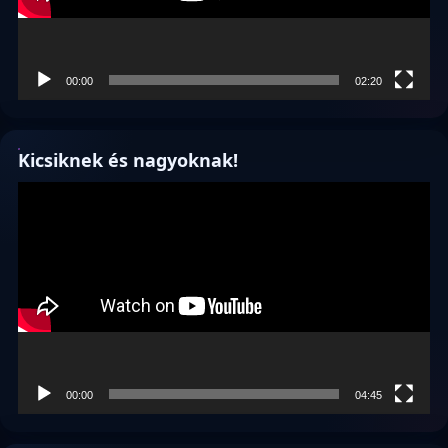
00:00
02:20
Kicsiknek és nagyoknak!
Videólejátszó
00:00
04:45