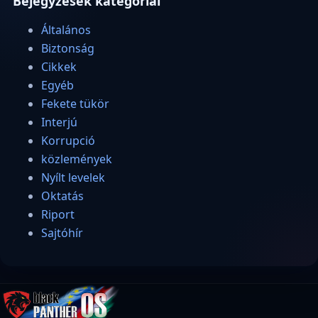
Bejegyzések kategóriái
Általános
Biztonság
Cikkek
Egyéb
Fekete tükör
Interjú
Korrupció
közlemények
Nyílt levelek
Oktatás
Riport
Sajtóhír