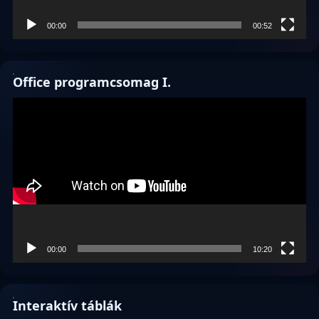
00:00
00:52
Office programcsomag I.
Videólejátszó
00:00
10:20
Interaktív táblák