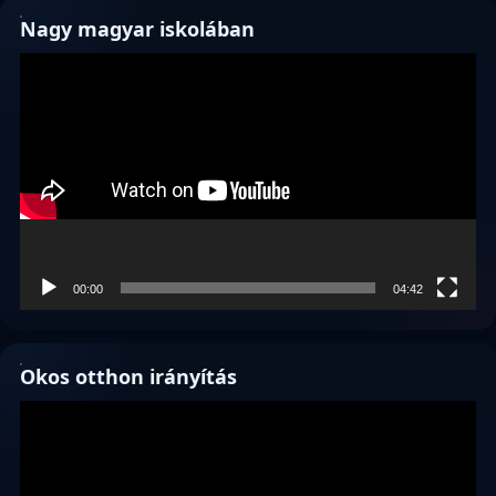
Nagy magyar iskolában
Videólejátszó
00:00
04:42
Okos otthon irányítás
Videólejátszó