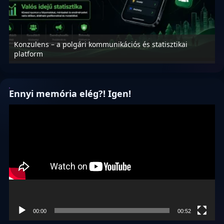
Konzulens – a polgári kommunikációs és statisztikai
N
platform
f
Ennyi memória elég?! Igen!
Videólejátszó
00:00
00:52