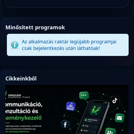
Minősített programok
Az alkalmazás raktár legújabb programjai
csak bejelentkezés után láthatóak!
Cikkeinkből