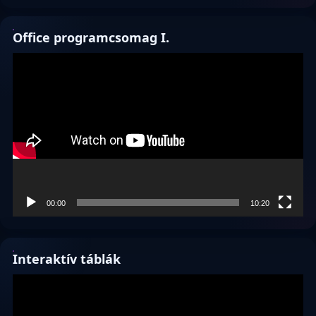
Office programcsomag I.
Videólejátszó
00:00
10:20
Interaktív táblák
Videólejátszó