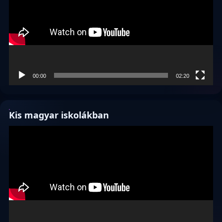
00:00
02:20
Kis magyar iskolákban
Videólejátszó