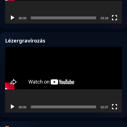
00:00
03:18
Lézergravírozás
Videólejátszó
00:00
02:07