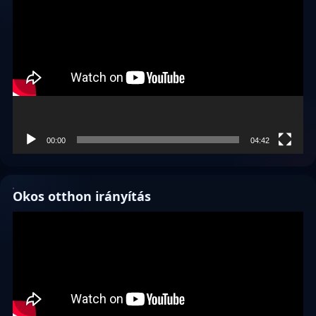
00:00
04:42
Okos otthon irányítás
Videólejátszó