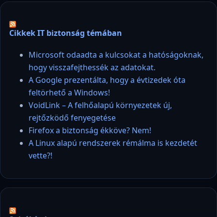
Cikkek IT biztonság témában
Microsoft odaadta a kulcsokat a hatóságoknak,
hogy visszafejthessék az adatokat.
A Google prezentálta, hogy a évtizedek óta
feltörhető a Windows!
VoidLink – A felhőalapú környezetek új,
rejtőzködő fenyegetése
Firefox a biztonság ékköve? Nem!
A Linux alapú rendszerek rémálma is kezdetét
vette?!