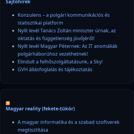
Sajtóhírek
Konzulens – a polgári kommunikációs és
statisztikai platform
Nyílt levél Tanács Zoltán miniszter úrnak, az
oktatás és függetlenség jövőjéről!
Nyílt levél Magyar Péternek: Az IT anomáliák
polgárháborúhoz vezethetnek!
Elindult a felhőszolgáltatásunk, a Sky!
GVH állásfoglalás és tájékoztatás
Magyar reality (fekete-tükör)
A magyar informatika és a szabad szoftverek
megtisztítása