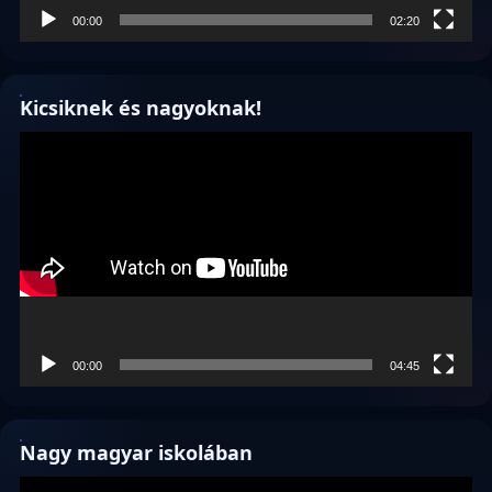
00:00
02:20
Kicsiknek és nagyoknak!
Videólejátszó
00:00
04:45
Nagy magyar iskolában
Videólejátszó