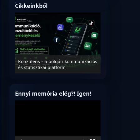
Cikkeinkből
Nyílt levél Tanác
essék
Konzulens – a polgári kommunikációs
úrnak, az oktatá
és statisztikai platform
jövőjéről!
Ennyi memória elég?! Igen!
Videólejátszó