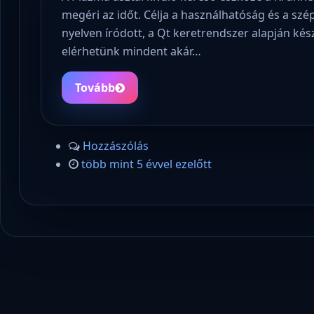
megéri az időt. Célja a használhatóság és a szép
nyelven íródott, a Qt keretrendszer alapján kész
elérhetünk mindent akár…
Tovább
Hozzászólás
több mint 5 évvel ezelőtt