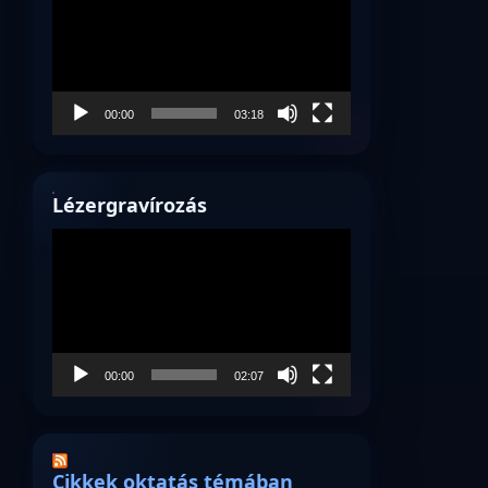
00:00
03:18
Lézergravírozás
Videólejátszó
00:00
02:07
Cikkek oktatás témában