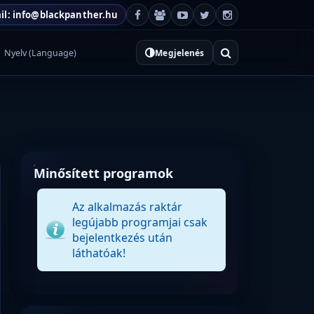
il: info@blackpanther.hu
Nyelv (Language)
Megjelenés
Minősített programok
Az alkalmazás raktár
legújabb programjai csak
bejelentkezés után
láthatóak!