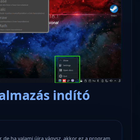
Microsoft odaadta a kulcsokat a
hatóságoknak, hogy visszafejth
az adatokat.
almazás indító
r, de ha valami újra vágysz, akkor ez a program