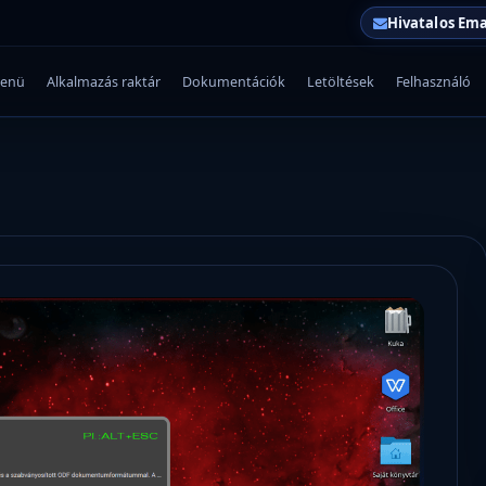
Hivatalos Ema
enü
Alkalmazás raktár
Dokumentációk
Letöltések
Felhasználó