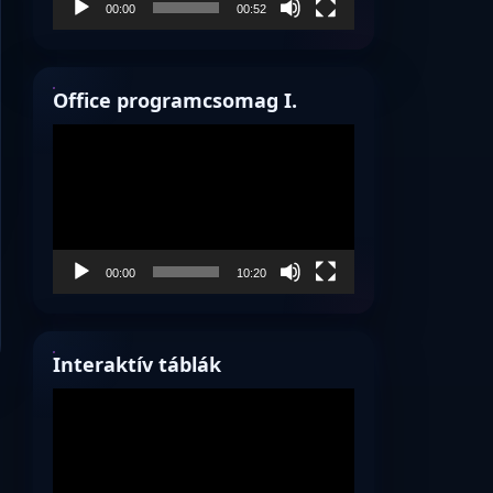
00:00
00:52
Office programcsomag I.
Videólejátszó
00:00
10:20
Interaktív táblák
Videólejátszó