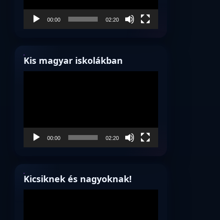
00:00
02:20
Kis magyar iskolákban
Videólejátszó
00:00
02:20
Kicsiknek és nagyoknak!
Videólejátszó