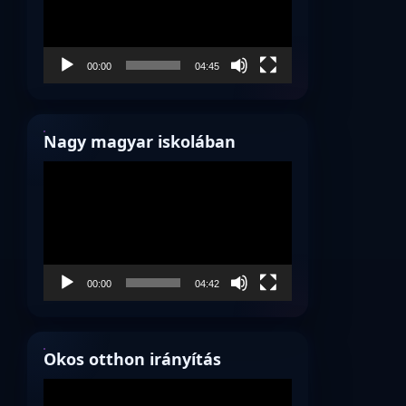
00:00
04:45
Nagy magyar iskolában
Videólejátszó
00:00
04:42
Okos otthon irányítás
Videólejátszó