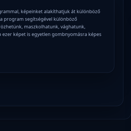
grammal, képeinket alakíthatjuk át különböző
 a program segítségével különböző
krözhetünk, maszkolhatunk, vághatunk,
bb ezer képet is egyetlen gombnyomásra képes