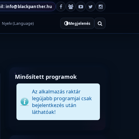
il: info@blackpanther.hu
Nyelv (Language)
Megjelenés
Minősített programok
Az alkalmazás raktár
legújabb programjai csak
bejelentkezés után
láthatóak!