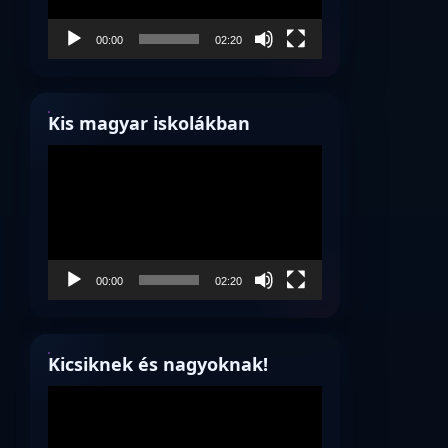
00:00
02:20
Kis magyar iskolákban
Videólejátszó
00:00
02:20
Kicsiknek és nagyoknak!
Videólejátszó