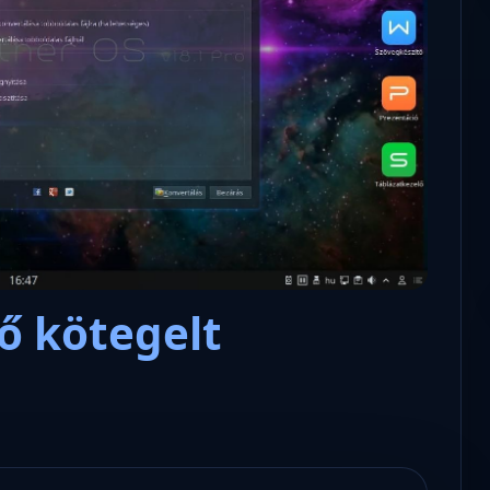
Nyílt levél Tanács Zoltán minisz
lens – a polgári kommunikációs
úrnak, az oktatás és függetlens
tisztikai platform
jövőjéről!
ő kötegelt