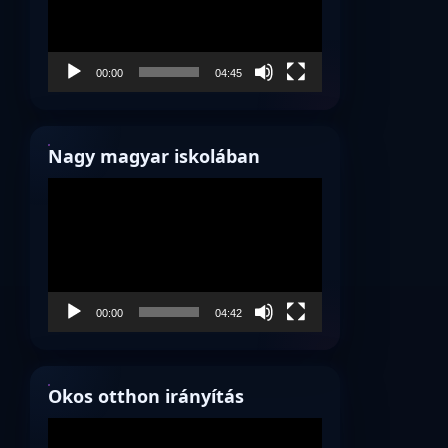
00:00
04:45
Nagy magyar iskolában
Videólejátszó
00:00
04:42
Okos otthon irányítás
Videólejátszó