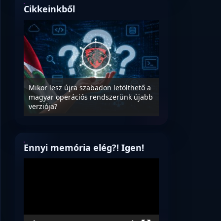
Cikkeinkből
ter
Mikor lesz újra szabadon letölthető a
ég
magyar operációs rendszerünk újabb
A magyar informa
verziója?
szoftverek megtis
Ennyi memória elég?! Igen!
Videólejátszó