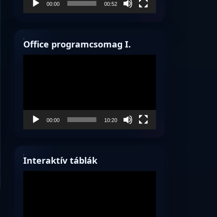
00:00
00:52
Office programcsomag I.
Videólejátszó
00:00
10:20
Interaktív táblák
Videólejátszó