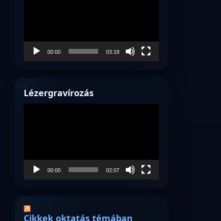
00:00
03:18
Lézergravírozás
Videólejátszó
00:00
02:07
Cikkek oktatás témában