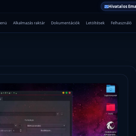
Hivatalos Ema
enü
Alkalmazás raktár
Dokumentációk
Letöltések
Felhasználó