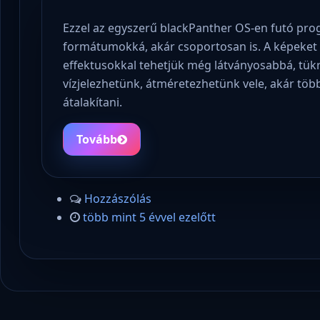
Ezzel az egyszerű blackPanther OS-en futó pro
formátumokká, akár csoportosan is. A képeket
effektusokkal tehetjük még látványosabbá, tü
vízjelezhetünk, átméretezhetünk vele, akár tö
átalakítani.
Tovább
Hozzászólás
több mint 5 évvel ezelőtt