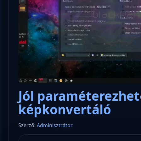
Microsoft odaadta a kulcsokat a
hatóságoknak, hogy visszafejthessék
Konzu
az adatokat.
és sta
Jól paraméterezhet
képkonvertáló
Szerző:
Adminisztrátor