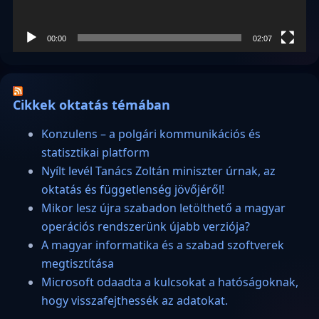
00:00
02:07
Cikkek oktatás témában
Konzulens – a polgári kommunikációs és
statisztikai platform
Nyílt levél Tanács Zoltán miniszter úrnak, az
oktatás és függetlenség jövőjéről!
Mikor lesz újra szabadon letölthető a magyar
operációs rendszerünk újabb verziója?
A magyar informatika és a szabad szoftverek
megtisztítása
Microsoft odaadta a kulcsokat a hatóságoknak,
hogy visszafejthessék az adatokat.