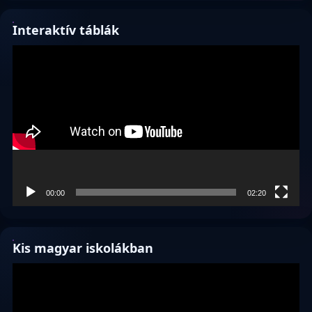
Interaktív táblák
Videólejátszó
00:00
02:20
Kis magyar iskolákban
Videólejátszó