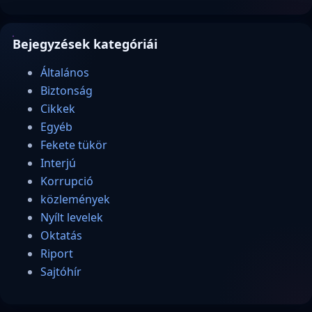
Bejegyzések kategóriái
Általános
Biztonság
Cikkek
Egyéb
Fekete tükör
Interjú
Korrupció
közlemények
Nyílt levelek
Oktatás
Riport
Sajtóhír