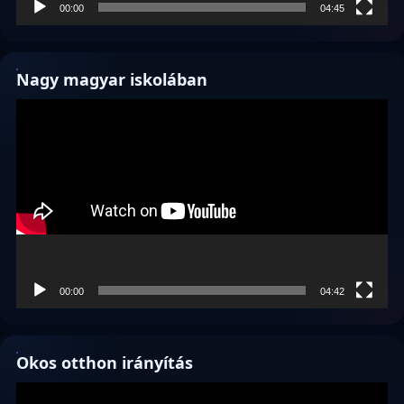
00:00
04:45
Nagy magyar iskolában
Videólejátszó
00:00
04:42
Okos otthon irányítás
Videólejátszó