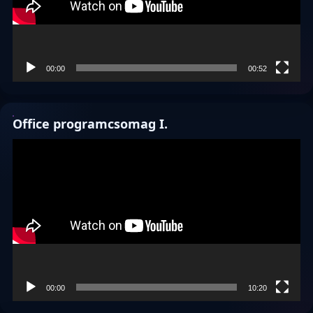
00:00
00:52
Office programcsomag I.
Videólejátszó
00:00
10:20