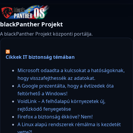
blackPanther Projekt
A blackPanther Projekt központi portálja.
Cikkek IT biztonság témában
Microsoft odaadta a kulcsokat a hatóságoknak,
hogy visszafejthessék az adatokat.
A Google prezentálta, hogy a évtizedek óta
feltörhető a Windows!
VoidLink – A felhőalapú környezetek új,
rejtőzködő fenyegetése
Firefox a biztonság ékköve? Nem!
A Linux alapú rendszerek rémálma is kezdetét
vette?!