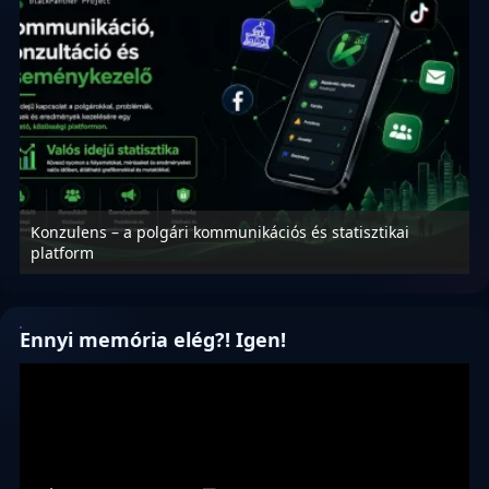
Konzulens – a polgári kommunikációs és statisztikai
N
platform
f
Ennyi memória elég?! Igen!
Videólejátszó