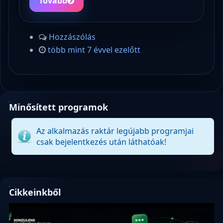
Tovább
Hozzászólás
több mint 7 évvel ezelőtt
Minősített programok
Az alkalmazás raktár legújabb programjai
csak bejelentkezés után láthatóak!
Cikkeinkből