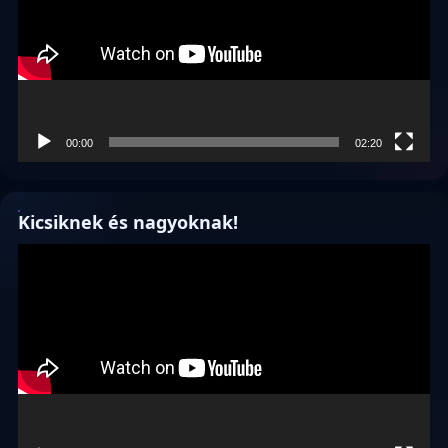
00:00
02:20
Kicsiknek és nagyoknak!
Videólejátszó