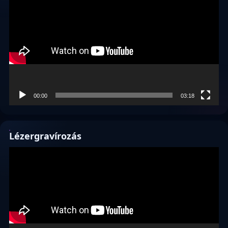
00:00
03:18
Lézergravírozás
Videólejátszó