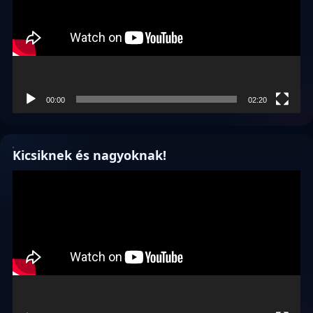
00:00
02:20
Kicsiknek és nagyoknak!
Videólejátszó