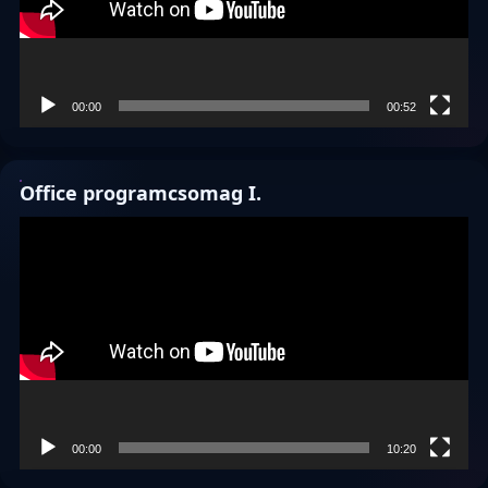
00:00
00:52
Office programcsomag I.
Videólejátszó
00:00
10:20