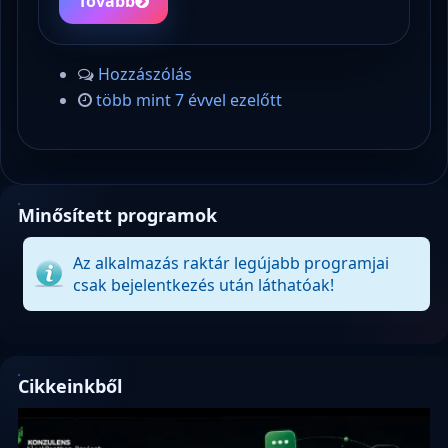
Tovább
Hozzászólás
több mint 7 évvel ezelőtt
Minősített programok
Az alkalmazás raktár legújabb programjai
csak bejelentkezés után láthatóak!
Cikkeinkből