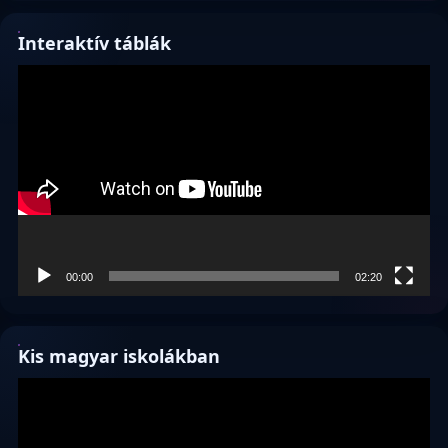
Interaktív táblák
Videólejátszó
00:00
02:20
Kis magyar iskolákban
Videólejátszó