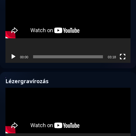
00:00
03:18
Lézergravírozás
Videólejátszó