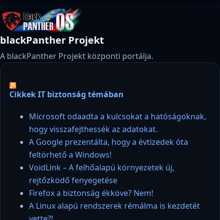
blackPanther Projekt
A blackPanther Projekt központi portálja.
Cikkek IT biztonság témában
Microsoft odaadta a kulcsokat a hatóságoknak,
hogy visszafejthessék az adatokat.
A Google prezentálta, hogy a évtizedek óta
feltörhető a Windows!
VoidLink – A felhőalapú környezetek új,
rejtőzködő fenyegetése
Firefox a biztonság ékköve? Nem!
A Linux alapú rendszerek rémálma is kezdetét
vette?!