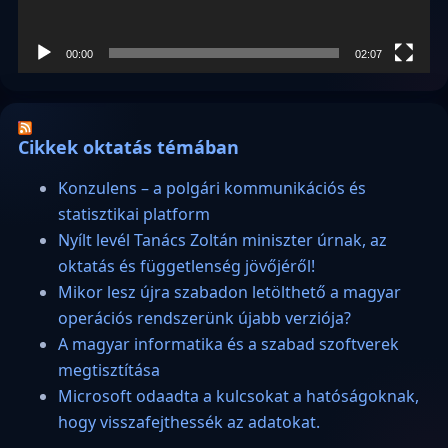
00:00
02:07
Cikkek oktatás témában
Konzulens – a polgári kommunikációs és
statisztikai platform
Nyílt levél Tanács Zoltán miniszter úrnak, az
oktatás és függetlenség jövőjéről!
Mikor lesz újra szabadon letölthető a magyar
operációs rendszerünk újabb verziója?
A magyar informatika és a szabad szoftverek
megtisztítása
Microsoft odaadta a kulcsokat a hatóságoknak,
hogy visszafejthessék az adatokat.