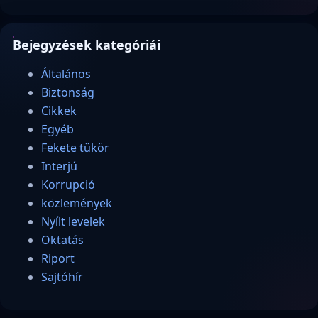
Bejegyzések kategóriái
Általános
Biztonság
Cikkek
Egyéb
Fekete tükör
Interjú
Korrupció
közlemények
Nyílt levelek
Oktatás
Riport
Sajtóhír