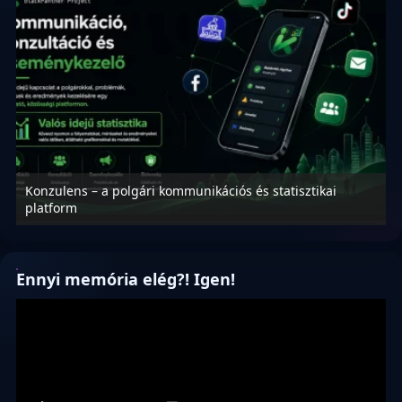
Konzulens – a polgári kommunikációs és statisztikai
N
platform
f
Ennyi memória elég?! Igen!
Videólejátszó