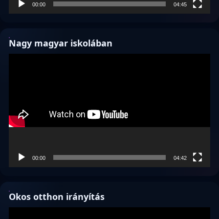
00:00
04:45
Nagy magyar iskolában
Videólejátszó
00:00
04:42
Okos otthon irányítás
Videólejátszó