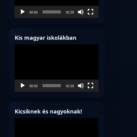
00:00
02:20
Kis magyar iskolákban
Videólejátszó
00:00
02:20
Kicsiknek és nagyoknak!
Videólejátszó