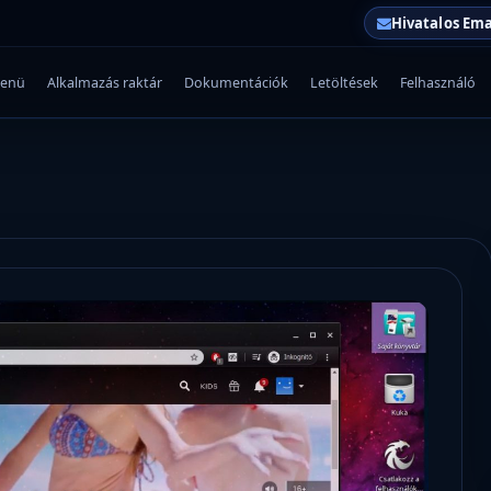
Hivatalos Ema
enü
Alkalmazás raktár
Dokumentációk
Letöltések
Felhasználó