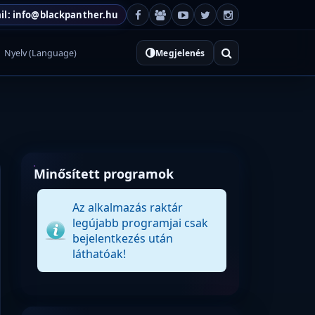
il: info@blackpanther.hu
Nyelv (Language)
Megjelenés
Minősített programok
Az alkalmazás raktár
legújabb programjai csak
bejelentkezés után
láthatóak!