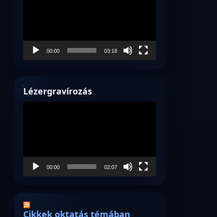
00:00
03:18
Lézergravírozás
Videólejátszó
00:00
02:07
Cikkek oktatás témában