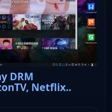
Microsoft odaadta a kulcsokat a
hatóságoknak, hogy visszafejth
az adatokat.
ny DRM
onTV, Netflix..