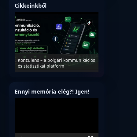
Cikkeinkből
Nyílt levél Tanác
essék
Konzulens – a polgári kommunikációs
úrnak, az oktatá
és statisztikai platform
jövőjéről!
Ennyi memória elég?! Igen!
Videólejátszó