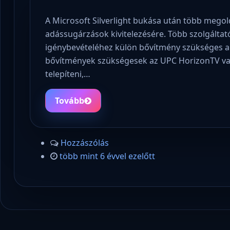
A Microsoft Silverlight bukása után több megold
adássugárzások kivitelezésére. Több szolgálta
igénybevételéhez külön bővítmény szükséges a
bővítmények szükségesek az UPC HorizonTV vagy
telepíteni,…
Tovább
Hozzászólás
több mint 6 évvel ezelőtt