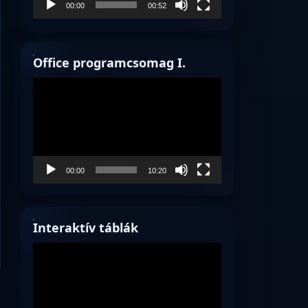
00:00
00:52
Office programcsomag I.
Videólejátszó
00:00
10:20
Interaktív táblák
Videólejátszó