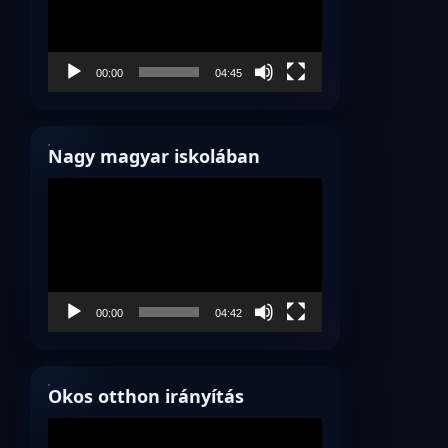
00:00
04:45
Nagy magyar iskolában
Videólejátszó
00:00
04:42
Okos otthon irányítás
Videólejátszó