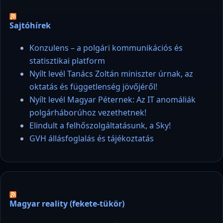
Sajtóhírek
Konzulens – a polgári kommunikációs és
statisztikai platform
Nyílt levél Tanács Zoltán miniszter úrnak, az
oktatás és függetlenség jövőjéről!
Nyílt levél Magyar Péternek: Az IT anomáliák
polgárháborúhoz vezethetnek!
Elindult a felhőszolgáltatásunk, a Sky!
GVH állásfoglalás és tájékoztatás
Magyar reality (fekete-tükör)