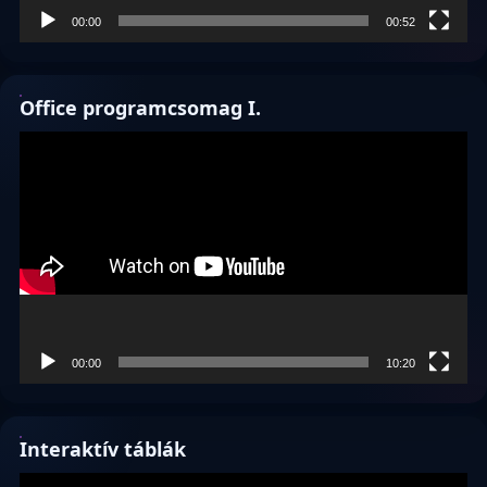
00:00
00:52
Office programcsomag I.
Videólejátszó
00:00
10:20
Interaktív táblák
Videólejátszó