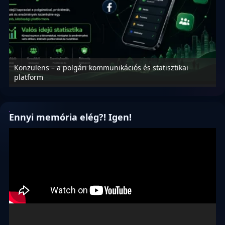
Konzulens – a polgári kommunikációs és statisztikai
N
platform
f
Ennyi memória elég?! Igen!
Videólejátszó