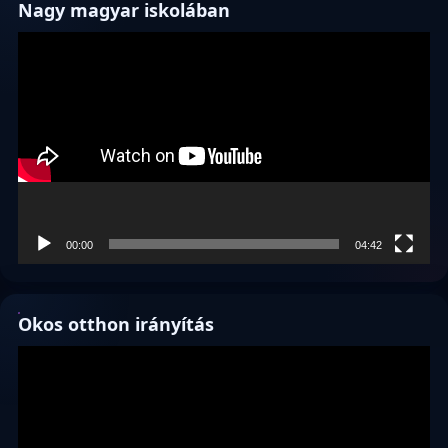
Nagy magyar iskolában
Videólejátszó
00:00
04:42
Okos otthon irányítás
Videólejátszó