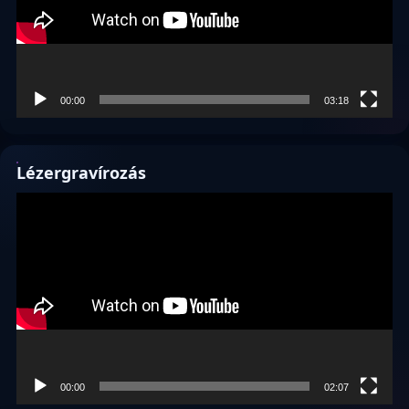
00:00
03:18
Lézergravírozás
Videólejátszó
00:00
02:07