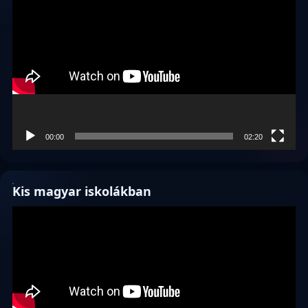
00:00
02:20
Kis magyar iskolákban
Videólejátszó