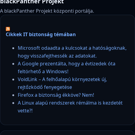
blackPanther Projekt
A blackPanther Projekt központi portálja.
Cikkek IT biztonság témában
Microsoft odaadta a kulcsokat a hatóságoknak,
hogy visszafejthessék az adatokat.
A Google prezentálta, hogy a évtizedek óta
feltörhető a Windows!
VoidLink – A felhőalapú környezetek új,
rejtőzködő fenyegetése
Firefox a biztonság ékköve? Nem!
A Linux alapú rendszerek rémálma is kezdetét
vette?!