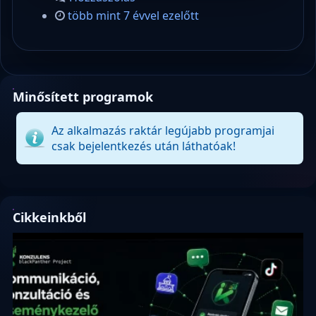
több mint 7 évvel ezelőtt
Minősített programok
Az alkalmazás raktár legújabb programjai
csak bejelentkezés után láthatóak!
Cikkeinkből