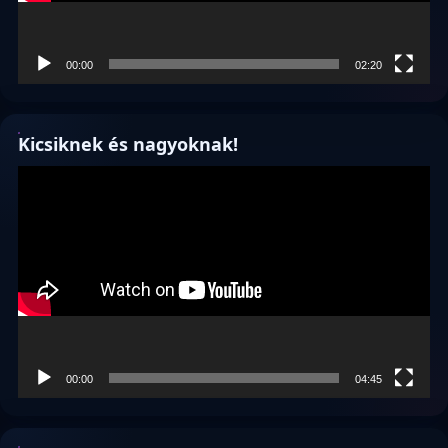
00:00
02:20
Kicsiknek és nagyoknak!
Videólejátszó
00:00
04:45