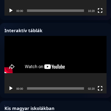
00:00
10:20
Interaktív táblák
Videólejátszó
00:00
02:20
Kis magyar iskolákban