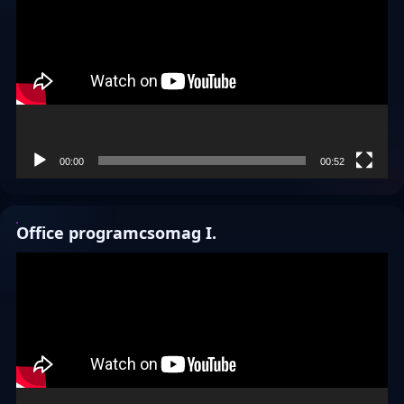
00:00
00:52
Office programcsomag I.
Videólejátszó