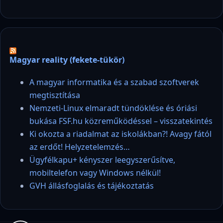
Magyar reality (fekete-tükör)
A magyar informatika és a szabad szoftverek
megtisztítása
Nemzeti-Linux elmaradt tündöklése és óriási
bukása FSF.hu közreműködéssel – visszatekintés
Ki okozta a riadalmat az iskolákban?! Avagy fától
az erdőt! Helyzetelemzés…
Ügyfélkapu+ kényszer leegyszerűsítve,
mobiltelefon vagy Windows nélkül!
GVH állásfoglalás és tájékoztatás