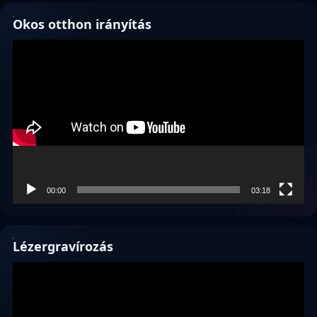
Okos otthon irányítás
Videólejátszó
00:00
03:18
Lézergravírozás
Videólejátszó