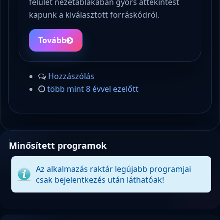
felület nézetablakában gyors áttekintést
kapunk a kiválasztott forráskódról.
Tovább
Hozzászólás
több mint 8 évvel ezelőtt
Minősített programok
Az alkalmazás raktár legújabb programjai
csak bejelentkezés után láthatóak!