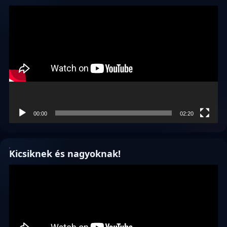
Videólejátszó
00:00
02:20
Kicsiknek és nagyoknak!
Videólejátszó