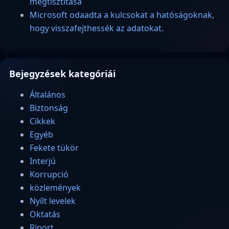
megtisztítása
Microsoft odaadta a kulcsokat a hatóságoknak,
hogy visszafejthessék az adatokat.
Bejegyzések kategóriái
Általános
Biztonság
Cikkek
Egyéb
Fekete tükör
Interjú
Korrupció
közlemények
Nyílt levelek
Oktatás
Riport