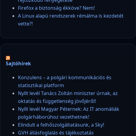
rejtőzködő fenyegetése
Firefox a biztonság ékköve? Nem!
A Linux alapú rendszerek rémálma is kezdetét
vette?!
Sajtóhírek
Konzulens – a polgári kommunikációs és
statisztikai platform
Nyílt levél Tanács Zoltán miniszter úrnak, az
oktatás és függetlenség jövőjéről!
Nyílt levél Magyar Péternek: Az IT anomáliák
polgárháborúhoz vezethetnek!
Elindult a felhőszolgáltatásunk, a Sky!
GVH állásfoglalás és tájékoztatás