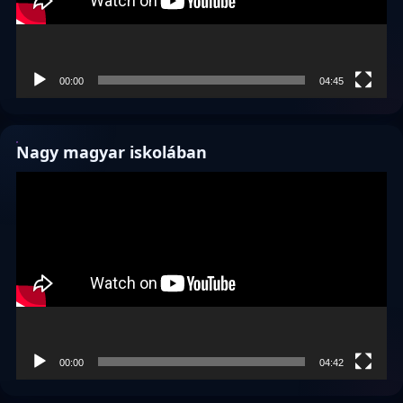
00:00
04:45
Nagy magyar iskolában
Videólejátszó
00:00
04:42