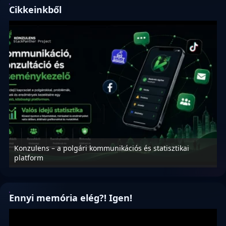
Cikkeinkből
Konzulens – a polgári kommunikációs és statisztikai
N
platform
f
Ennyi memória elég?! Igen!
Videólejátszó