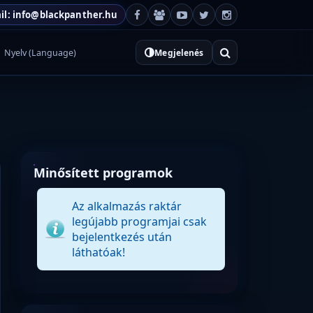
il: info@blackpanther.hu
Nyelv (Language)
Megjelenés
Minősített programok
Az alkalmazás raktár
legújabb programjai csak
bejelentkezés után
láthatóak!