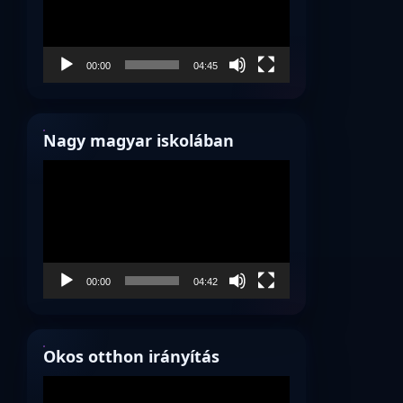
00:00
04:45
Nagy magyar iskolában
Videólejátszó
00:00
04:42
Okos otthon irányítás
Videólejátszó