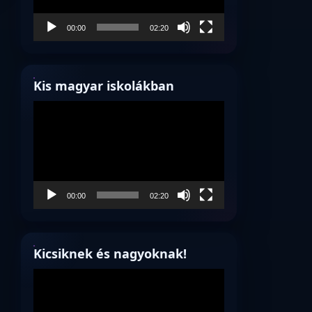
00:00
02:20
Kis magyar iskolákban
Videólejátszó
00:00
02:20
Kicsiknek és nagyoknak!
Videólejátszó