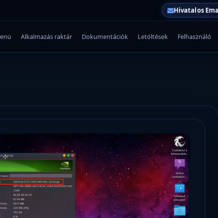
Hivatalos Ema
enü
Alkalmazás raktár
Dokumentációk
Letöltések
Felhasználó