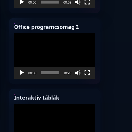
00:00
00:52
Office programcsomag I.
Videólejátszó
00:00
10:20
Interaktív táblák
Videólejátszó