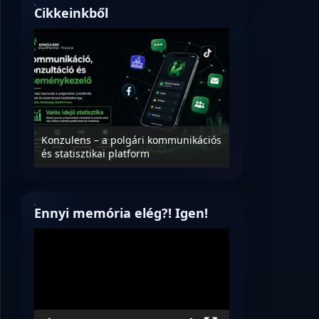
Cikkeinkből
Nyílt levél Tanác
essék
Konzulens – a polgári kommunikációs
úrnak, az oktatá
és statisztikai platform
jövőjéről!
Ennyi memória elég?! Igen!
Videólejátszó