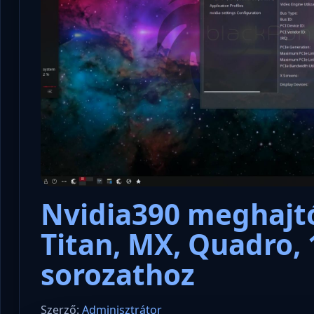
Nvidia390 meghajtó
Titan, MX, Quadro, 
sorozathoz
Szerző:
Adminisztrátor