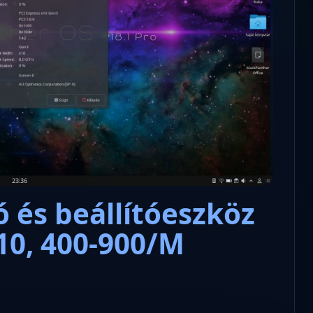
Microsoft odaadta a kulcsokat a
hatóságoknak, hogy visszafejth
az adatokat.
 és beállítóeszköz
10, 400-900/M