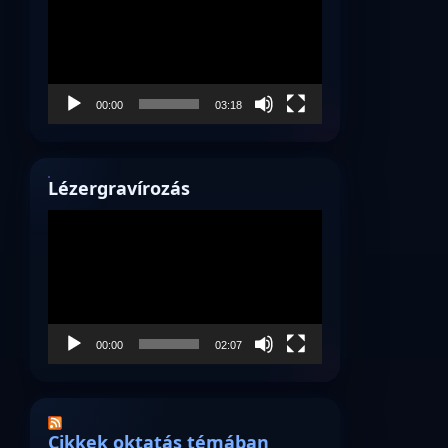
00:00
03:18
Lézergravírozás
Videólejátszó
00:00
02:07
Cikkek oktatás témában