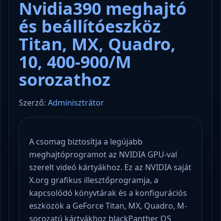
Nvidia390 meghajtó
és beállítóeszköz
Titan, MX, Quadro,
10, 400-900/M
sorozathoz
Szerző:
Adminisztrátor
A csomag biztosítja a legújabb
meghajtóprogramot az NVIDIA GPU-val
szerelt videó kártyákhoz. Ez az NVIDIA saját
X.org grafikus illesztőprogramja, a
kapcsolódó könyvtárak és a konfigurációs
eszközök a GeForce Titan, MX, Quadro, M-
sorozatú kártyákhoz blackPanther OS