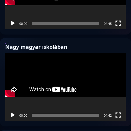
00:00
04:45
Nagy magyar iskolában
Videólejátszó
00:00
04:42