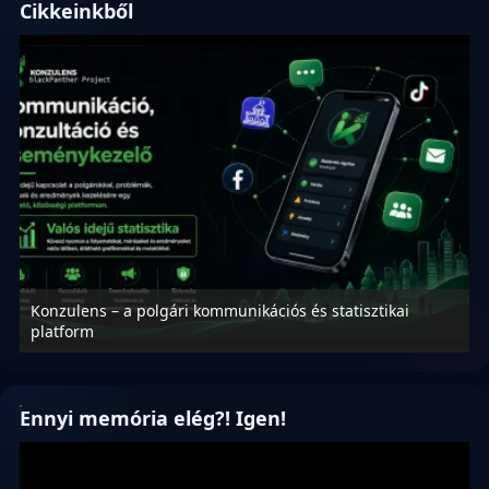
Cikkeinkből
i
Nyílt levél Tanács Zoltán miniszter úrnak, az oktatás és
függetlenség jövőjéről!
Ennyi memória elég?! Igen!
Videólejátszó