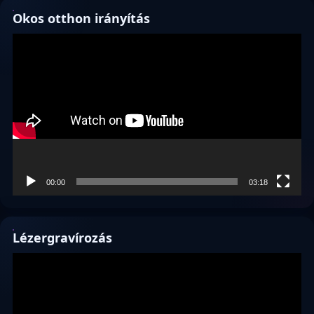
Okos otthon irányítás
Videólejátszó
00:00
03:18
Lézergravírozás
Videólejátszó