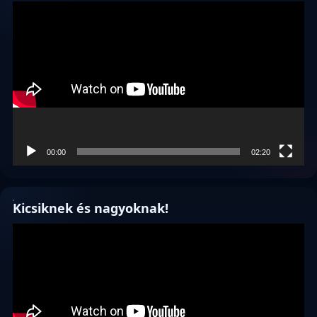
Videólejátszó
00:00
02:20
Kicsiknek és nagyoknak!
Videólejátszó