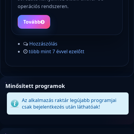
operációs rendszeren.
Tovább
Hozzászólás
több mint 7 évvel ezelőtt
Minősített programok
Az alkalmazás raktár legújabb programjai
csak bejelentkezés után láthatóak!