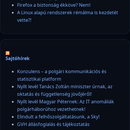
Firefox a biztonság ékköve? Nem!
A Linux alapú rendszerek rémálma is kezdetét
vette?!
Sajtóhírek
Konzulens – a polgári kommunikációs és
statisztikai platform
Nyílt levél Tanács Zoltán miniszter úrnak, az
oktatás és függetlenség jövőjéről!
Nyílt levél Magyar Péternek: Az IT anomáliák
polgárháborúhoz vezethetnek!
Elindult a felhőszolgáltatásunk, a Sky!
GVH állásfoglalás és tájékoztatás