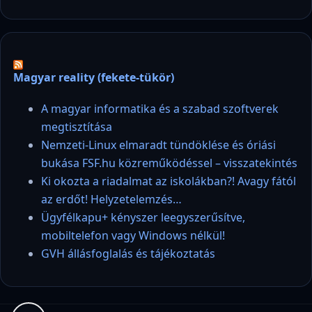
Magyar reality (fekete-tükör)
A magyar informatika és a szabad szoftverek
megtisztítása
Nemzeti-Linux elmaradt tündöklése és óriási
bukása FSF.hu közreműködéssel – visszatekintés
Ki okozta a riadalmat az iskolákban?! Avagy fától
az erdőt! Helyzetelemzés…
Ügyfélkapu+ kényszer leegyszerűsítve,
mobiltelefon vagy Windows nélkül!
GVH állásfoglalás és tájékoztatás