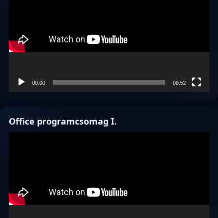
00:00
00:52
Office programcsomag I.
Videólejátszó