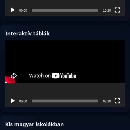
00:00
10:20
Interaktív táblák
Videólejátszó
00:00
02:20
Kis magyar iskolákban