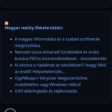
Magyar reality (fekete-tükör)
A magyar informatika és a szabad szoftverek
megtisztítása
Nemzeti-Linux elmaradt tündöklése és óriási
bukása FSF.hu közreműködéssel – visszatekintés
Ki okozta a riadalmat az iskolákban?! Avagy fától
az erdőt! Helyzetelemzés…
Ügyfélkapu+ kényszer leegyszerűsítve,
mobiltelefon vagy Windows nélkül!
GVH állásfoglalás és tájékoztatás