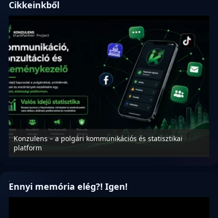
Cikkeinkből
Konzulens – a polgári kommunikációs és statisztikai
N
platform
f
Ennyi memória elég?! Igen!
Videólejátszó