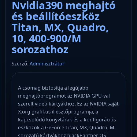
Nvidia390 meghajtó
és beállítóeszköz
Titan, MX, Quadro,
10, 400-900/M
sorozathoz
Szerző:
Adminisztrátor
A csomag biztosítja a legújabb
meghajtóprogramot az NVIDIA GPU-val
szerelt videó kártyákhoz. Ez az NVIDIA saját
X.org grafikus illesztőprogramja, a
kapcsolódó könyvtárak és a konfigurációs
eszközök a GeForce Titan, MX, Quadro, M-
sorozatú kártyákhoz blackPanther OS