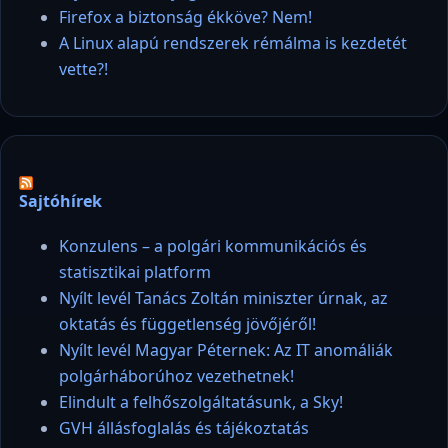
Firefox a biztonság ékköve? Nem!
A Linux alapú rendszerek rémálma is kezdetét
vette?!
Sajtóhírek
Konzulens – a polgári kommunikációs és
statisztikai platform
Nyílt levél Tanács Zoltán miniszter úrnak, az
oktatás és függetlenség jövőjéről!
Nyílt levél Magyar Péternek: Az IT anomáliák
polgárháborúhoz vezethetnek!
Elindult a felhőszolgáltatásunk, a Sky!
GVH állásfoglalás és tájékoztatás