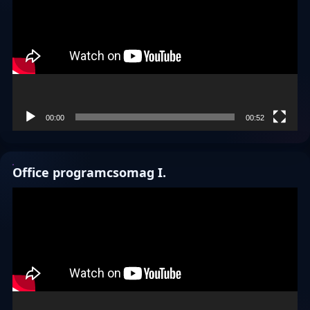
00:00
00:52
Office programcsomag I.
Videólejátszó