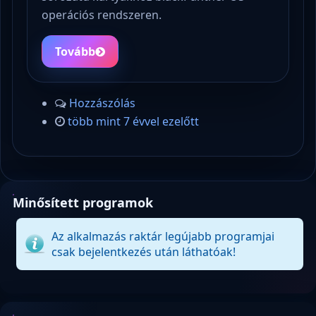
operációs rendszeren.
Tovább
Hozzászólás
több mint 7 évvel ezelőtt
Minősített programok
Az alkalmazás raktár legújabb programjai
csak bejelentkezés után láthatóak!