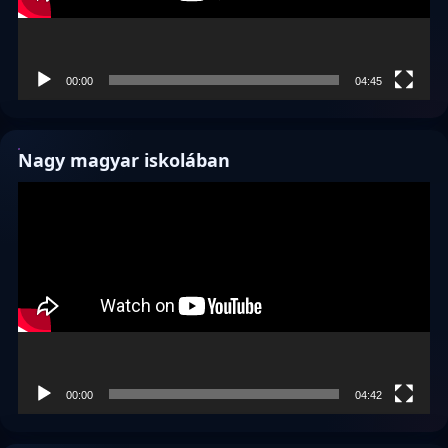
00:00
04:45
Nagy magyar iskolában
Videólejátszó
00:00
04:42