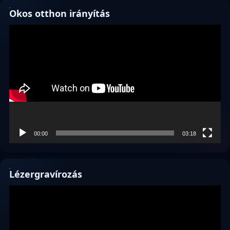
Okos otthon irányítás
Videólejátszó
00:00
03:18
Lézergravírozás
Videólejátszó