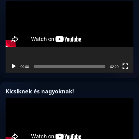
Videólejátszó
00:00
02:20
Kicsiknek és nagyoknak!
Videólejátszó