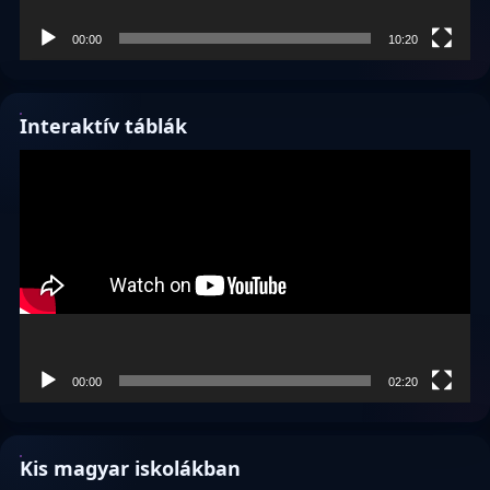
00:00
10:20
Interaktív táblák
Videólejátszó
00:00
02:20
Kis magyar iskolákban