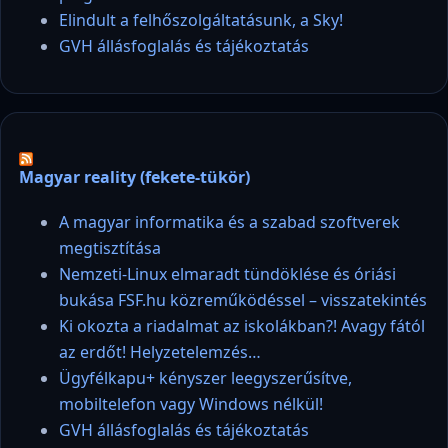
Elindult a felhőszolgáltatásunk, a Sky!
GVH állásfoglalás és tájékoztatás
Magyar reality (fekete-tükör)
A magyar informatika és a szabad szoftverek
megtisztítása
Nemzeti-Linux elmaradt tündöklése és óriási
bukása FSF.hu közreműködéssel – visszatekintés
Ki okozta a riadalmat az iskolákban?! Avagy fától
az erdőt! Helyzetelemzés…
Ügyfélkapu+ kényszer leegyszerűsítve,
mobiltelefon vagy Windows nélkül!
GVH állásfoglalás és tájékoztatás