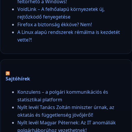
feltörhető a Windows!
VoidLink – A felhőalapú környezetek új,
rejtőzködő fenyegetése
Firefox a biztonság ékköve? Nem!
A Linux alapú rendszerek rémálma is kezdetét
vette?!
Sajtóhírek
Konzulens – a polgári kommunikációs és
statisztikai platform
Nyílt levél Tanács Zoltán miniszter úrnak, az
oktatás és függetlenség jövőjéről!
Nyílt levél Magyar Péternek: Az IT anomáliák
polgárháborúhoz vezethetnek!