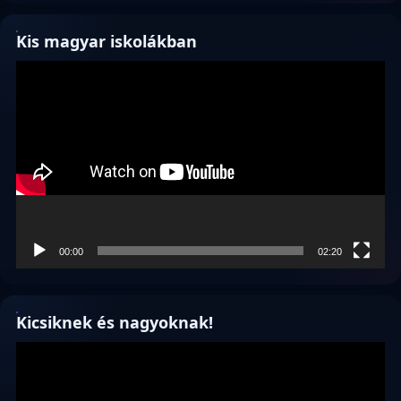
Kis magyar iskolákban
Videólejátszó
00:00
02:20
Kicsiknek és nagyoknak!
Videólejátszó