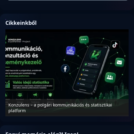
Cikkeinkből
Konzulens – a polgári kommunikációs és statisztikai
N
platform
f