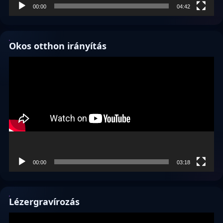
00:00
04:42
Okos otthon irányítás
Videólejátszó
00:00
03:18
Lézergravírozás
Videólejátszó