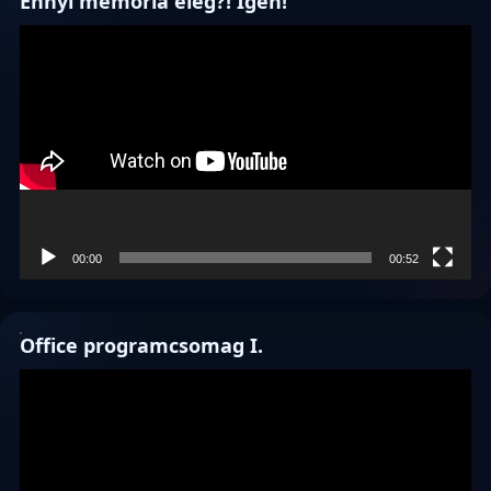
Ennyi memória elég?! Igen!
Videólejátszó
00:00
00:52
Office programcsomag I.
Videólejátszó