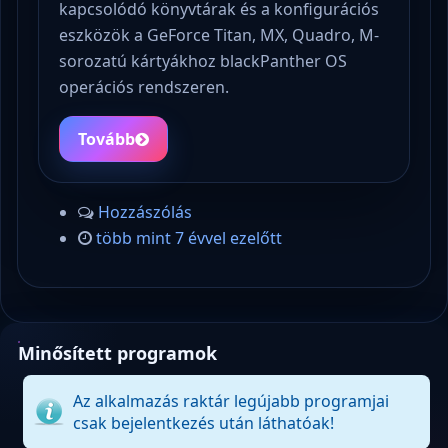
kapcsolódó könyvtárak és a konfigurációs
eszközök a GeForce Titan, MX, Quadro, M-
sorozatú kártyákhoz blackPanther OS
operációs rendszeren.
Tovább
Hozzászólás
több mint 7 évvel ezelőtt
Minősített programok
Az alkalmazás raktár legújabb programjai
csak bejelentkezés után láthatóak!