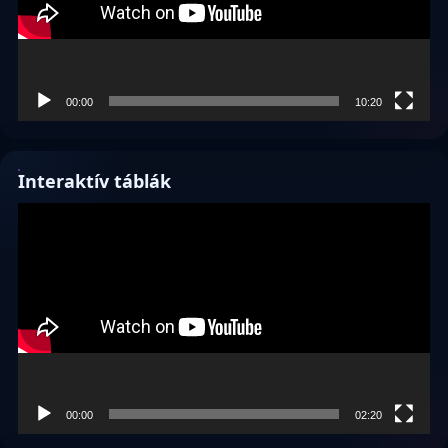
00:00
10:20
Interaktív táblák
Videólejátszó
00:00
02:20