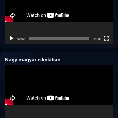
00:00
04:45
Nagy magyar iskolában
Videólejátszó