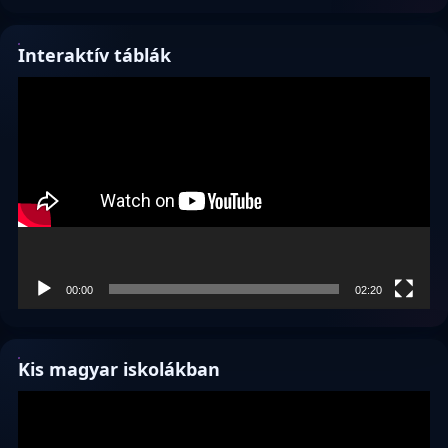
Interaktív táblák
Videólejátszó
00:00
02:20
Kis magyar iskolákban
Videólejátszó