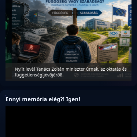
Nyílt levél Tanács Zoltán miniszter úrnak, az oktatás és
M
függetlenség jövőjéről!
r
Ennyi memória elég?! Igen!
Videólejátszó