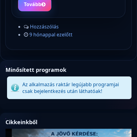
Tovább
Hozzászólás
9 hónappal ezelőtt
Minősített programok
Az alkalmazás raktár legújabb programjai
csak bejelentkezés után láthatóak!
Cikkeinkből