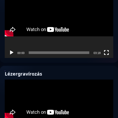
00:00
03:18
Lézergravírozás
Videólejátszó