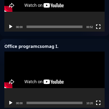
00:00
00:52
Office programcsomag I.
Videólejátszó
00:00
10:20