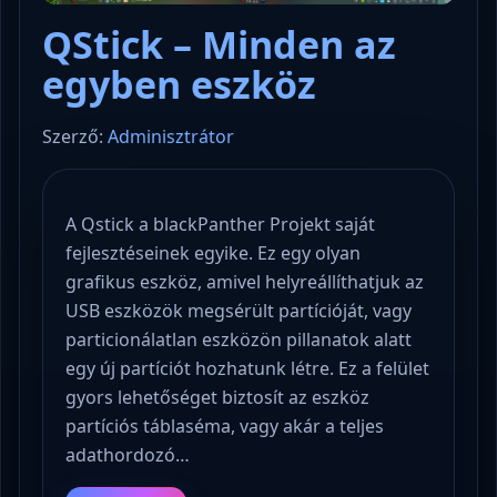
QStick – Minden az
egyben eszköz
Szerző:
Adminisztrátor
A Qstick a blackPanther Projekt saját
fejlesztéseinek egyike. Ez egy olyan
grafikus eszköz, amivel helyreállíthatjuk az
USB eszközök megsérült partícióját, vagy
particionálatlan eszközön pillanatok alatt
egy új partíciót hozhatunk létre. Ez a felület
gyors lehetőséget biztosít az eszköz
partíciós táblaséma, vagy akár a teljes
adathordozó…