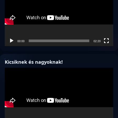
00:00
02:20
Kicsiknek és nagyoknak!
Videólejátszó