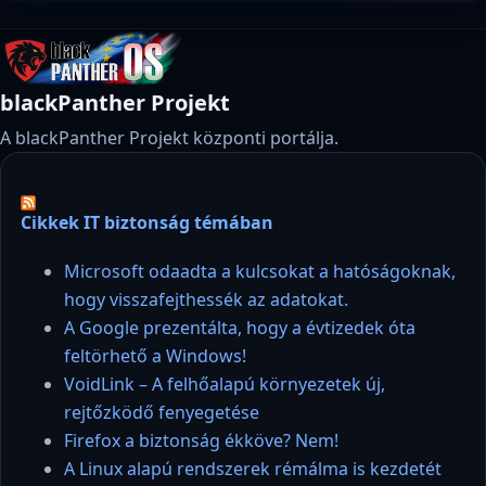
blackPanther Projekt
A blackPanther Projekt központi portálja.
Cikkek IT biztonság témában
Microsoft odaadta a kulcsokat a hatóságoknak,
hogy visszafejthessék az adatokat.
A Google prezentálta, hogy a évtizedek óta
feltörhető a Windows!
VoidLink – A felhőalapú környezetek új,
rejtőzködő fenyegetése
Firefox a biztonság ékköve? Nem!
A Linux alapú rendszerek rémálma is kezdetét