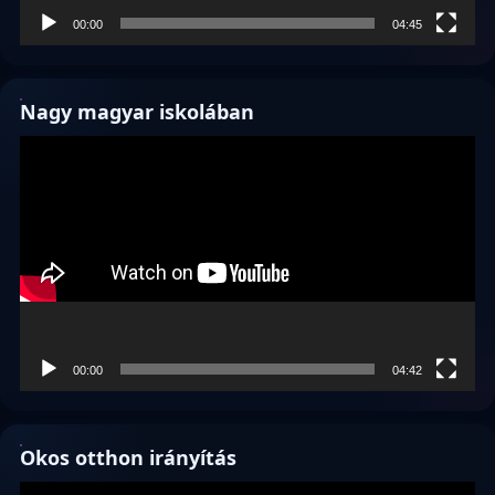
00:00
04:45
Nagy magyar iskolában
Videólejátszó
00:00
04:42
Okos otthon irányítás
Videólejátszó