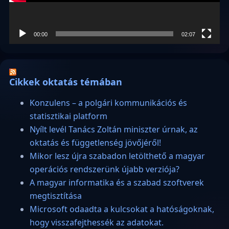
00:00
02:07
Cikkek oktatás témában
Konzulens – a polgári kommunikációs és
statisztikai platform
Nyílt levél Tanács Zoltán miniszter úrnak, az
oktatás és függetlenség jövőjéről!
Mikor lesz újra szabadon letölthető a magyar
operációs rendszerünk újabb verziója?
A magyar informatika és a szabad szoftverek
megtisztítása
Microsoft odaadta a kulcsokat a hatóságoknak,
hogy visszafejthessék az adatokat.