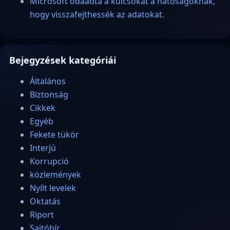
Microsoft odaadta a kulcsokat a hatóságoknak,
hogy visszafejthessék az adatokat.
Bejegyzések kategóriái
Általános
Biztonság
Cikkek
Egyéb
Fekete tükör
Interjú
Korrupció
közlemények
Nyílt levelek
Oktatás
Riport
Sajtóhír