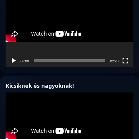
00:00
02:20
Kicsiknek és nagyoknak!
Videólejátszó