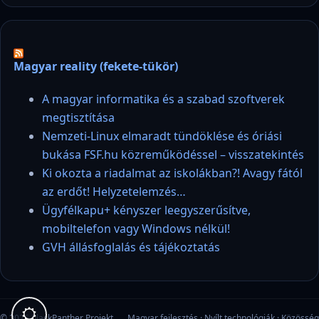
Magyar reality (fekete-tükör)
A magyar informatika és a szabad szoftverek
megtisztítása
Nemzeti-Linux elmaradt tündöklése és óriási
bukása FSF.hu közreműködéssel – visszatekintés
Ki okozta a riadalmat az iskolákban?! Avagy fától
az erdőt! Helyzetelemzés…
Ügyfélkapu+ kényszer leegyszerűsítve,
mobiltelefon vagy Windows nélkül!
GVH állásfoglalás és tájékoztatás
© 2026 blackPanther Projekt
Magyar fejlesztés · Nyílt technológiák · Közösség