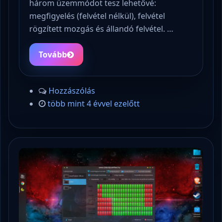
három üzemmódot tesz lehetővé:
megfigyelés (felvétel nélkül), felvétel
rögzített mozgás és állandó felvétel. …
Tovább
Hozzászólás
több mint 4 évvel ezelőtt