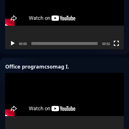
00:00
00:52
Office programcsomag I.
Videólejátszó