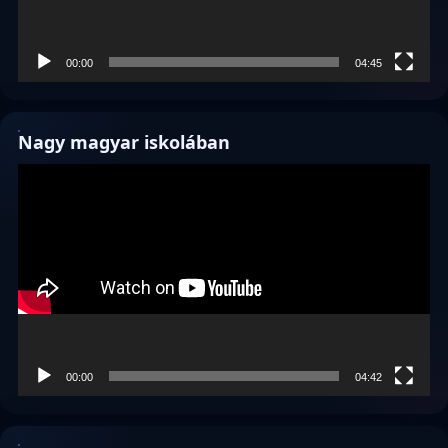
00:00
04:45
Nagy magyar iskolában
Videólejátszó
00:00
04:42