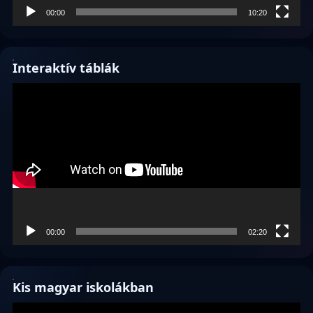
00:00
10:20
Interaktív táblák
Videólejátszó
00:00
02:20
Kis magyar iskolákban
Videólejátszó