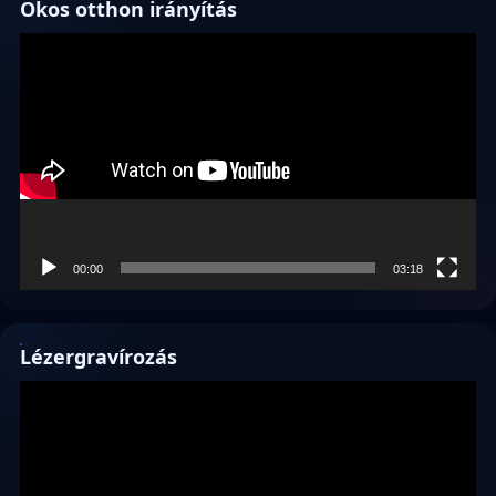
Okos otthon irányítás
Videólejátszó
00:00
03:18
Lézergravírozás
Videólejátszó