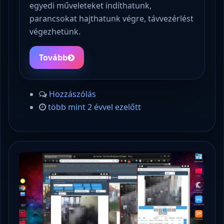
egyedi műveleteket indíthatunk,
parancsokat hajthatunk végre, távvezérlést
végezhetünk.
Tovább
Hozzászólás
több mint 2 évvel ezelőtt