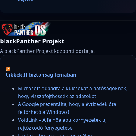
blackPanther Projekt
A blackPanther Projekt központi portálja.
Cikkek IT biztonság témában
Microsoft odaadta a kulcsokat a hatóságoknak,
hogy visszafejthessék az adatokat.
A Google prezentálta, hogy a évtizedek óta
feltörhető a Windows!
VoidLink – A felhőalapú környezetek új,
rejtőzködő fenyegetése
Firefox a biztonság ékköve? Nem!