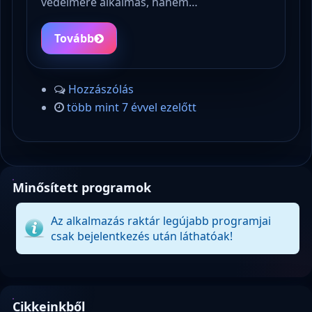
védelmére alkalmas, hanem…
Tovább
Hozzászólás
több mint 7 évvel ezelőtt
Minősített programok
Az alkalmazás raktár legújabb programjai
csak bejelentkezés után láthatóak!
Cikkeinkből