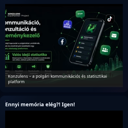
Konzulens – a polgári kommunikációs és statisztikai
N
platform
f
Ennyi memória elég?! Igen!
Videólejátszó