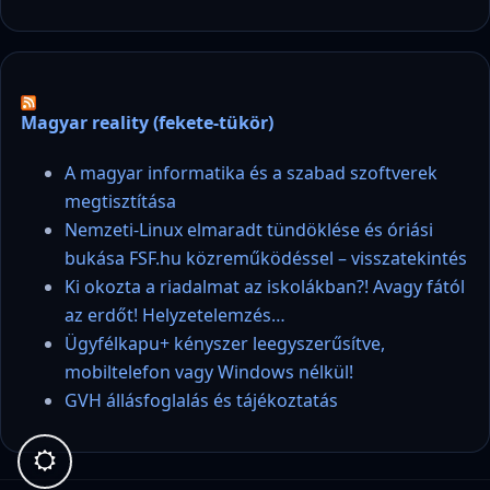
Magyar reality (fekete-tükör)
A magyar informatika és a szabad szoftverek
megtisztítása
Nemzeti-Linux elmaradt tündöklése és óriási
bukása FSF.hu közreműködéssel – visszatekintés
Ki okozta a riadalmat az iskolákban?! Avagy fától
az erdőt! Helyzetelemzés…
Ügyfélkapu+ kényszer leegyszerűsítve,
mobiltelefon vagy Windows nélkül!
GVH állásfoglalás és tájékoztatás