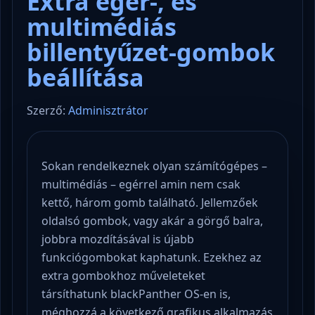
Extra egér-, és
multimédiás
billentyűzet-gombok
beállítása
Szerző:
Adminisztrátor
Sokan rendelkeznek olyan számítógépes –
multimédiás – egérrel amin nem csak
kettő, három gomb található. Jellemzőek
oldalsó gombok, vagy akár a görgő balra,
jobbra mozdításával is újabb
funkciógombokat kaphatunk. Ezekhez az
extra gombokhoz műveleteket
társíthatunk blackPanther OS-en is,
méghozzá a következő grafikus alkalmazás