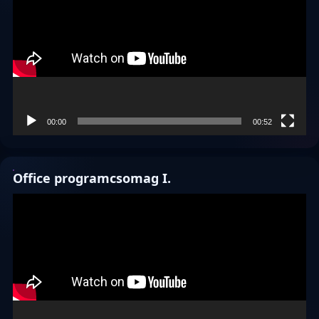
00:00
00:52
Office programcsomag I.
Videólejátszó