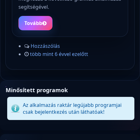
segítségével.
Tovább
Hozzászólás
több mint 6 évvel ezelőtt
Minősített programok
Az alkalmazás raktár legújabb programjai
csak bejelentkezés után láthatóak!