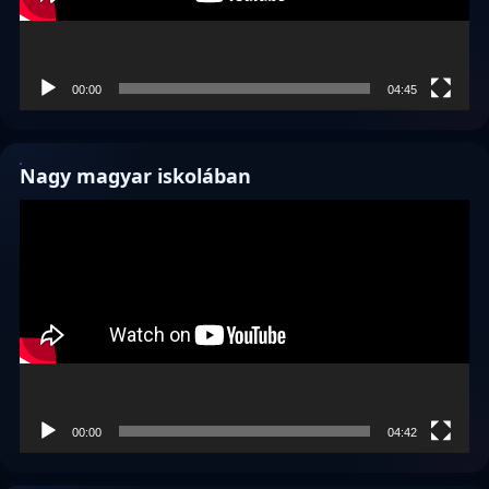
00:00
04:45
Nagy magyar iskolában
Videólejátszó
00:00
04:42