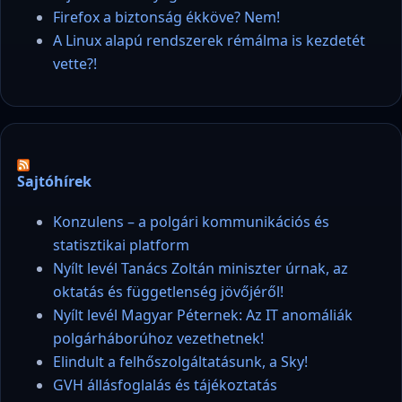
Firefox a biztonság ékköve? Nem!
A Linux alapú rendszerek rémálma is kezdetét
vette?!
Sajtóhírek
Konzulens – a polgári kommunikációs és
statisztikai platform
Nyílt levél Tanács Zoltán miniszter úrnak, az
oktatás és függetlenség jövőjéről!
Nyílt levél Magyar Péternek: Az IT anomáliák
polgárháborúhoz vezethetnek!
Elindult a felhőszolgáltatásunk, a Sky!
GVH állásfoglalás és tájékoztatás