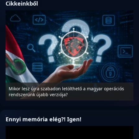
Cikkeinkből
Mikor lesz újra szabadon letölthető a magyar operációs
A
rendszerünk újabb verziója?
m
Ennyi memória elég?! Igen!
Videólejátszó