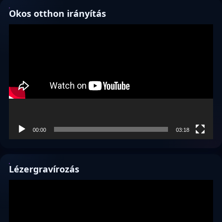
Okos otthon irányítás
Videólejátszó
00:00
03:18
Lézergravírozás
Videólejátszó