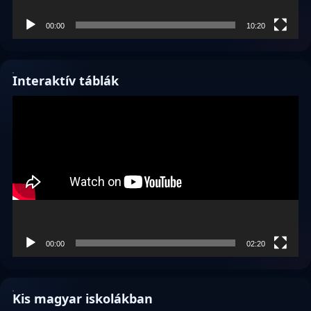
00:00
10:20
Interaktív táblák
Videólejátszó
00:00
02:20
Kis magyar iskolákban