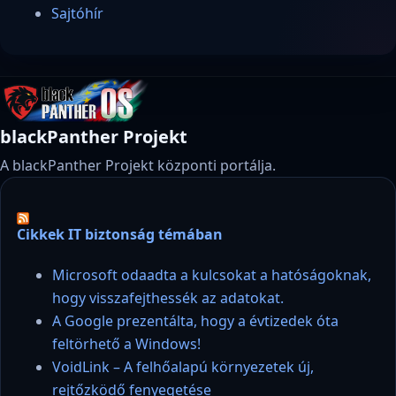
Sajtóhír
blackPanther Projekt
A blackPanther Projekt központi portálja.
Cikkek IT biztonság témában
Microsoft odaadta a kulcsokat a hatóságoknak,
hogy visszafejthessék az adatokat.
A Google prezentálta, hogy a évtizedek óta
feltörhető a Windows!
VoidLink – A felhőalapú környezetek új,
rejtőzködő fenyegetése