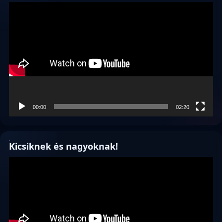
Videólejátszó
00:00
02:20
Kicsiknek és nagyoknak!
Videólejátszó